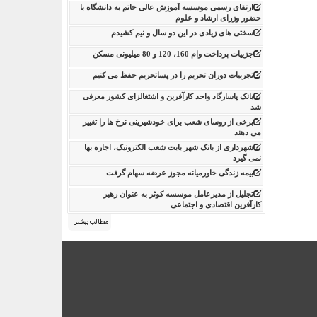
ارتقای رسمی موسسه آموزش عالی خاتم به دانشگاه با
حضور وزرای ارشاد و علوم
سختی های زیادی در این دو سال و نیم کشیدم
جزییات پرداخت وام 160، 120 و 80 میلیونی مسکن
تجربیات دوران تحریم را در پساتحریم حفظ می کنیم
بانک پاسارگاد واحد کارآفرین و اشتغالزای کشور معرفی
شد
برخی از روسای شعب برای خودشیرینی نرخ ها را تغییر
می دهند
شهرداری از بانک شهر بابت شعب الکترونیک، اجاره بها
نمی گیرد
بیمه زندگی خاورمیانه مجوز عرضه سهام گرفت
تجلیل از مدیرعامل موسسه کوثر به عنوان رهبر
کارآفرین اقتصادی و اجتماعی
مطالب بیشتر