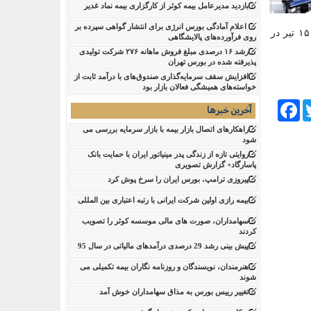
بازدید مدیرعامل بیمه کوثر از کارگزاری بیمه نماد غدیر
اعلام آمادگی بورس انرژی برای انتشار گواهی سپرده بر
به گزارش پایگاه خبری نقدینه ، بر اساس اعلام بانک مرکزی با توجه به تعطیلی رسمی امروز سامانه‌های ساتنا و چکاوک روز دوشنبه ۱۵ تیر در
روی فرآورده‌های پالایشگاهی ‌
رشد ۱۶ درصدی مبلغ فروش ماهانه ۲۷۶ شرکت تولیدی
پذیرفته شده در بورس تهران
افزایش سقف سرمایه‌گذاری صندوق‌های با درآمد ثابت از
خواسته‌های همیشگی فعالان بازار بود
Facebook
Tw
آخرین خبرها
راهکارهای اتصال بازار بیمه با بازار سرمایه بررسی می
شود
روایتی تازه از زندگی پدر مینیاتور ایران با حمایت بانک
پاسارگاد+ گزارش تصویری
پیروزی ترامپ، بورس ایران را سرخ پوش کرد
بیمه رازی اولین شرکت ایرانی با رتبه اعتباری بین المللی
سهامداران، صورت های مالی موسسه کوثر را تصویب
کردند
پیش بینی رشد 29 درصدی درآمدهای مالیاتی در سال 95
هنرمندان، نویسندگان و روزنامه نگاران بیمه تکمیلی می
شوند
تغییر رییس بورس به مذاق سهامداران خوش آمد