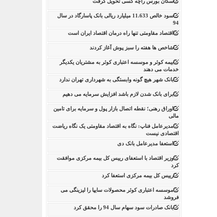
سکان بورس راچه کسی تحویل گرفت
سود خالص 11.633 میلیارد ریالی بانک پاسارگاد در سال
94
اقتصاد مقاومتی تنها راه درمان اقتصاد ایران است
شاخص ها هفته را سبز پوش آغاز کردند
بیمه کوثر و موسسه اعتباری کوثر به مشتریان یکدیگر
خدمات می دهند
بانک شهر هیچ گونه وابستگی به شهرداری تهران ندارد
برای بانک شدن لازم باشد افزایش سرمایه می دهیم
اوراق رهنی؛ نقطه اتصال بازار پول و سرمایه برای تامین
مالی
مدیرعامل فناپ: نگاه به اقتصاد مقاومتی یک نگاه ریاضت
اقتصادی نیست
استعفا مدیرعامل بانک دی
وزیر اقتصاد با استعفای رییس کل بیمه مرکزی موافقت
کرد
رییس کل بیمه مرکزی استعفا کرد
موسسه اعتباری کوثر محصولات سایپا را لیزینگی می
فروشد
بانک صادرات سود سهام سال 94 را محقق کرد