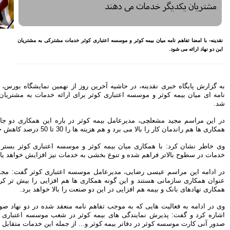
معیشتی کارکنان بانک‌ها
اختصاص وام به 40 هزار
بازنشسته تامین اجتماعی
مصوبه سازمان بورس در بلند
 خدمات مشترکی به مشتریان
مدت به نفع بازار سهام و
صندوق‌های با درآمد ثابت است
بازدید مدیرعامل بیمه کوثر از
کارگزاری بیمه نماد غدیر
اعلام آمادگی بورس انرژی برای
ز نهمین نمایشگاه بورس، بانک و بیمه، تفاهم
انتشار گواهی سپرده بر روی
 ارائه خدمات به مشتریان این دو نهاد منعقد
فرآورده‌های پالایشگاهی ‌
رشد ۱۶ درصدی مبلغ فروش
 باره این همکاری دو جانبه گفت: این گونه
ماهانه ۲۷۶ شرکت تولیدی پذیرفته
شده در بورس تهران
د داد.
افزایش سقف سرمایه‌گذاری
وسسه اعتباری کوثر بستر مناسب برای ارائه
صندوق‌های با درآمد ثابت از
دمات نیز افزایش خواهد یافت.
خواسته‌های همیشگی فعالان بازار
بود
 اعتباری کوثر گفت: مجموعه ها همواره به
آخرین خبرها
 هم افزایی را بیش تر کرده و در حال حاضر
را بالا خواهد برد.
راهکارهای اتصال بازار بیمه با
بازار سرمایه بررسی می شود
ه منعقد شده در دو نهاد صورت خواهد پذیرفت
در شعب موسسه اعتباری کوثر، تعبیه دستگاه
روایتی تازه از زندگی پدر مینیاتور
ایران با حمایت بانک پاسارگاد+
از جمله این خدمات متقابل است.
گزارش تصویری