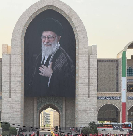
پیروزی ترامپ، بورس ایران را
سرخ پوش کرد
بیمه رازی اولین شرکت ایرانی با
رتبه اعتباری بین المللی
سهامداران، صورت های مالی
موسسه کوثر را تصویب کردند
پیش بینی رشد 29 درصدی
درآمدهای مالیاتی در سال 95
هنرمندان، نویسندگان و روزنامه
نگاران بیمه تکمیلی می شوند
تغییر رییس بورس به مذاق
سهامداران خوش آمد
سکان بورس راچه کسی تحویل
گرفت
سود خالص 11.633 میلیارد ریالی
بانک پاسارگاد در سال 94
اقتصاد مقاومتی تنها راه درمان
اقتصاد ایران است
شاخص ها هفته را سبز پوش آغاز
کردند
بیمه کوثر و موسسه اعتباری کوثر
به مشتریان یکدیگر خدمات می
دهند