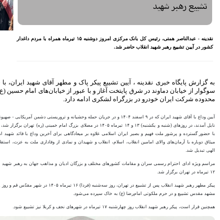
معیشتی کارکنان بانک‌ها
اختصاص وام به 40 هزار
بازنشسته تامین اجتماعی
مصوبه سازمان بورس در بلند
- عبدالناصر همتی، رئیس کل بانک مرکزی امروز دوشنبه ۱۵ تیرماه همراه با مردم داغدار
مدت به نفع بازار سهام و
صندوق‌های با درآمد ثابت است
بازدید مدیرعامل بیمه کوثر از
کارگزاری بیمه نماد غدیر
اعلام آمادگی بورس انرژی برای
 مطهر آقای شهید ایران، با حضور انبوه جمعیت
انتشار گواهی سپرده بر روی
ز خیابان‌های امام حسین (ع) - انقلاب و آزادی تا
فرآورده‌های پالایشگاهی ‌
رد.
رشد ۱۶ درصدی مبلغ فروش
ماهانه ۲۷۶ شرکت تولیدی پذیرفته
 اسفند ۱۴۰۴ و در جریان حمله وحشیانه و تروریستی دشمن آمریکایی - صهیونیستی به فیض رفیع شهادت
شده در بورس تهران
نبه و یکشنبه) ۱۳ و ۱۴ تیرماه ۱۴۰۵ در مصلای بزرگ امام خمینی (ره) تهران برگزار شد، رویدادی بزرگ و تاریخی که
افزایش سقف سرمایه‌گذاری
هی برای آخرین وداع با قائد شهید امت، به میدانی برای تجدید
صندوق‌های با درآمد ثابت از
 و نمادی از وفاداری ملت به عزت، استقلال و مقاومت این سرزمین
خواسته‌های همیشگی فعالان بازار
بود
ادیان و مذاهب جهان به رهبر شهید ایران اسلامی هم روز جمعه
آخرین خبرها
پیکر مطهر رهبر شهید انقلاب پس از تشییع در تهران، روز سه‌شنبه (فردا) ۱۶ تیرماه ۱۴۰۵ در شهر مقدّس قم و روز پنج‌شنبه ۱۸ تیرماه ۱۴۰۵ در
راهکارهای اتصال بازار بیمه با
بازار سرمایه بررسی می شود
روایتی تازه از زندگی پدر مینیاتور
ایران با حمایت بانک پاسارگاد+
گزارش تصویری