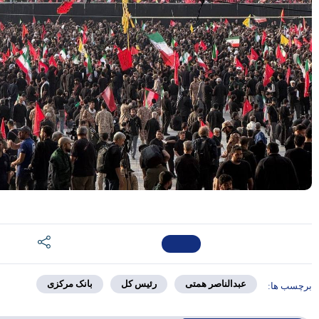
بانک شهر هیچ گونه وابستگی به
شهرداری تهران ندارد
برای بانک شدن لازم باشد
افزایش سرمایه می دهیم
اوراق رهنی؛ نقطه اتصال بازار
پول و سرمایه برای تامین مالی
مدیرعامل فناپ: نگاه به اقتصاد
مقاومتی یک نگاه ریاضت اقتصادی
نیست
استعفا مدیرعامل بانک دی
وزیر اقتصاد با استعفای رییس کل
بیمه مرکزی موافقت کرد
رییس کل بیمه مرکزی استعفا کرد
موسسه اعتباری کوثر محصولات
سایپا را لیزینگی می فروشد
بانک صادرات سود سهام سال 94
را محقق کرد
ارتقای رسمی موسسه آموزش
عالی خاتم به دانشگاه با حضور
وزرای ارشاد و علوم
بانک مرکزی
سختی های زیادی در این دو سال
و نیم کشیدم
جزییات پرداخت وام 160، 120 و