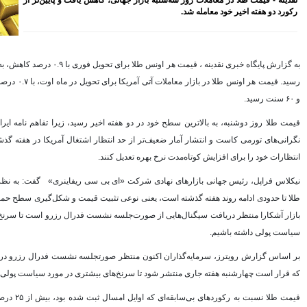
هش یافت و پایین‌تر از
بازنشسته تامین اجتماعی
مصوبه سازمان بورس در بلند
مدت به نفع بازار سهام و
صندوق‌های با درآمد ثابت است
بازدید مدیرعامل بیمه کوثر از
به گزارش پایگاه خبری نقدینه ، قیمت هر اونس طلا برای تحویل فوری با ۰.۹ درصد کاهش، به ۴۱۲۶ دلار و ۳۳ سنت
کارگزاری بیمه نماد غدیر
رسید. قیمت هر اونس طلا در بازار معاملات آتی آمریکا برای تحویل در ماه اوت، با ۰.۷ درصد کاهش، به ۴۱۳۷ دلار
اعلام آمادگی بورس انرژی برای
انتشار گواهی سپرده بر روی
فرآورده‌های پالایشگاهی ‌
 رسید، زیرا تفاهم نامه ایران و آمریکا تا حدی از
رشد ۱۶ درصدی مبلغ فروش
ماهانه ۲۷۶ شرکت تولیدی پذیرفته
ر اشتغال آمریکا در هفته گذشته، باعث شد بازارها
شده در بورس تهران
افزایش سقف سرمایه‌گذاری
صندوق‌های با درآمد ثابت از
 سی ریفاینری» گفت: به نظر می‌رسد روند قیمت
خواسته‌های همیشگی فعالان بازار
بود
یت قیمت و شکل‌گیری سطح حمایتی در جریان است و
آخرین خبرها
ست فدرال رزرو است تا سرنخ‌های بیشتری در مورد
راهکارهای اتصال بازار بیمه با
بازار سرمایه بررسی می شود
بر اساس گزارش رویترز، سرمایه‌گذاران اکنون منتظر صورتجلسه نشست فدرال رزرو در ۱۶ و ۱۷ ژوئن هستند
روایتی تازه از زندگی پدر مینیاتور
ایران با حمایت بانک پاسارگاد+
بیشتری در مورد سیاست پولی به دست آورند.
گزارش تصویری
پیروزی ترامپ، بورس ایران را
قیمت طلا نسبت به رکوردهای بی‌سابقه‌ای که اوایل امسال ثبت شده بود، بیش از ۲۵ درصد کاهش یافته است؛
سرخ پوش کرد