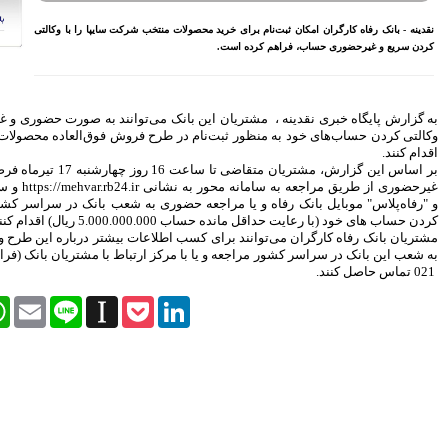
بازنشسته تامین اجتماعی
 شرکت سایپا را با وکالتی
مصوبه سازمان بورس در بلند
مدت به نفع بازار سهام و
صندوق‌های با درآمد ثابت است
بازدید مدیرعامل بیمه کوثر از
کارگزاری بیمه نماد غدیر
ی‌توانند به صورت حضوری و غیرحضوری نسبت به
اعلام آمادگی بورس انرژی برای
ح فروش فوق‌العاده محصولات منتخب این شرکت
انتشار گواهی سپرده بر روی
فرآورده‌های پالایشگاهی ‌
بر اساس این گزارش، مشتریان متقاضی تا ساعت 16 روز چهارشنبه 17 تیرماه فرصت دارند به صورت
رشد ۱۶ درصدی مبلغ فروش
غیرحضوری از طریق مراجعه به سامانه محور به نشانی https://mehvar.rb24.ir و سامانه‌های "فرارفاه"
ماهانه ۲۷۶ شرکت تولیدی پذیرفته
 به شعب بانک در سراسر کشور نسبت به وکالتی
شده در بورس تهران
افزایش سقف سرمایه‌گذاری
عات بیشتر درباره این طرح و نحوه شرکت در آن
صندوق‌های با درآمد ثابت از
به شعب این بانک در سراسر کشور مراجعه و یا با مرکز ارتباط با مشتریان بانک (فراد) به شماره 8525 –
خواسته‌های همیشگی فعالان بازار
بود
Facebook
Twitter
WhatsApp
Email
Line
Instapaper
Pock
آخرین خبرها
راهکارهای اتصال بازار بیمه با
بازار سرمایه بررسی می شود
روایتی تازه از زندگی پدر مینیاتور
ایران با حمایت بانک پاسارگاد+
گزارش تصویری
پیروزی ترامپ، بورس ایران را
سرخ پوش کرد