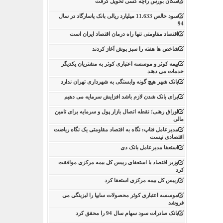
سکان بورس راچه کسی تحویل گرفت
سود خالص 11.633 میلیارد ریالی بانک پاسارگاد در سال
94
اقتصاد مقاومتی تنها راه درمان اقتصاد ایران است
شاخص ها هفته را سبز پوش آغاز کردند
بیمه کوثر و موسسه اعتباری کوثر به مشتریان یکدیگر
خدمات می دهند
بانک شهر هیچ گونه وابستگی به شهرداری تهران ندارد
برای بانک شدن لازم باشد افزایش سرمایه می دهیم
اوراق رهنی؛ نقطه اتصال بازار پول و سرمایه برای تامین
مالی
مدیرعامل فناپ: نگاه به اقتصاد مقاومتی یک نگاه ریاضت
اقتصادی نیست
استعفا مدیرعامل بانک دی
وزیر اقتصاد با استعفای رییس کل بیمه مرکزی موافقت
کرد
رییس کل بیمه مرکزی استعفا کرد
موسسه اعتباری کوثر محصولات سایپا را لیزینگی می
فروشد
بانک صادرات سود سهام سال 94 را محقق کرد