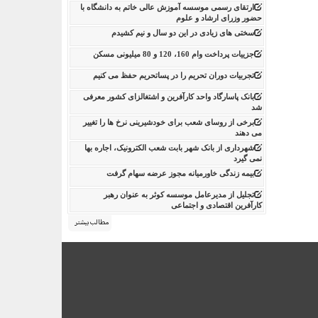
ارتقای رسمی موسسه آموزش عالی خاتم به دانشگاه با
حضور وزرای ارشاد و علوم
سختی های زیادی در این دو سال و نیم کشیدم
جزییات پرداخت وام 160، 120 و 80 میلیونی مسکن
تجربیات دوران تحریم را در پساتحریم حفظ می کنیم
بانک پاسارگاد واحد کارآفرین و اشتغالزای کشور معرفی
شد
برخی از روسای شعب برای خودشیرینی نرخ ها را تغییر
می دهند
شهرداری از بانک شهر بابت شعب الکترونیک، اجاره بها
نمی گیرد
بیمه زندگی خاورمیانه مجوز عرضه سهام گرفت
تجلیل از مدیرعامل موسسه کوثر به عنوان رهبر
کارآفرین اقتصادی و اجتماعی
مطالب بیشتر