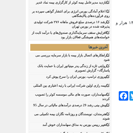
بازدید مدیرعامل بیمه کوثر از کارگزاری بیمه نماد غدیر
اعلام آمادگی بورس انرژی برای انتشار گواهی سپرده بر
روی فرآورده‌های پالایشگاهی ‌
به گزارش پایگاه خبری نقدینه ، امروز چهارشنبه ۱۷ تیرماه ۱۴۰۵، قیمت فروش حواله دلار آمریکا در مرکز مبادله ارز و طلای ایران ۱۴۸ هزار و
رشد ۱۶ درصدی مبلغ فروش ماهانه ۲۷۶ شرکت تولیدی
پذیرفته شده در بورس تهران
افزایش سقف سرمایه‌گذاری صندوق‌های با درآمد ثابت از
خواسته‌های همیشگی فعالان بازار بود
آخرین خبرها
راهکارهای اتصال بازار بیمه با بازار سرمایه بررسی می
شود
روایتی تازه از زندگی پدر مینیاتور ایران با حمایت بانک
پاسارگاد+ گزارش تصویری
پیروزی ترامپ، بورس ایران را سرخ پوش کرد
بیمه رازی اولین شرکت ایرانی با رتبه اعتباری بین المللی
Facebook
Tw
سهامداران، صورت های مالی موسسه کوثر را تصویب
کردند
پیش بینی رشد 29 درصدی درآمدهای مالیاتی در سال 95
هنرمندان، نویسندگان و روزنامه نگاران بیمه تکمیلی می
شوند
تغییر رییس بورس به مذاق سهامداران خوش آمد