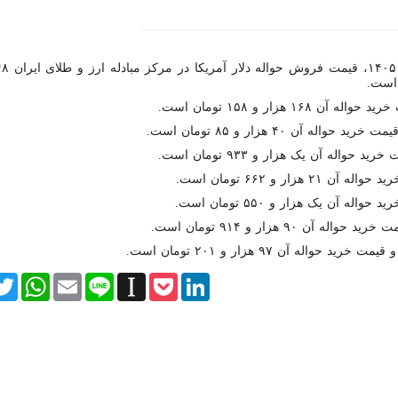
itter
WhatsApp
Email
Line
Instapaper
Pocket
LinkedIn