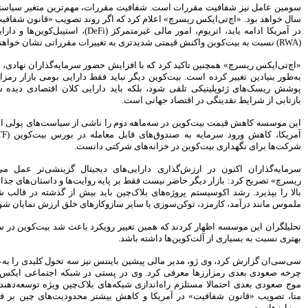
ت، مهم‌ترین متغیر سیاستی در سه‌ماهه سوم
پیروزی ترامپ، بورس ایران را
سال خواهد بود. «اچ‌تی‌ایکس ریسرچ» اعلام کرد که اگر روند تصویب «قانون شفافیت» (CLARITY Act)
سرخ پوش کرد
در آمریکا ادامه یابد، اتریوم، امور مالی غیرمتمرکز (DeFi)، استیبل‌کوین‌ها و دارایی‌های دنیای واقعی
بیمه رازی اولین شرکت ایرانی با
رتبه اعتباری بین المللی
ر سرمایه‌گذاران نهادی، رفتار بازار بیت‌کوین
سهامداران، صورت های مالی
قط دارایی بومی بازار رمزارزها یا ابزاری برای
موسسه کوثر را تصویب کردند
رایی کلان اقتصادی دیده شود که عملکرد آن
پیش بینی رشد 29 درصدی
درآمدهای مالیاتی در سال 95
هنرمندان، نویسندگان و روزنامه
اشی از سیاست‌های پولی انقباضی، تقویت دلار
نگاران بیمه تکمیلی می شوند
آمریکا، کاهش ورود سرمایه به صندوق‌های قابل معامله در بورس بیت‌کوین (ETF) و افت تقاضای
دانست.
تغییر رییس بورس به مذاق
سهامداران خوش آمد
جیتال گزینشی‌تر عمل می‌کنند. «اچ‌تی‌ایکس
سکان بورس راچه کسی تحویل
روایت‌ها و داستان‌های جذاب، ارزش‌گذاری‌های
گرفت
اید بیش از گذشته در قالب شاخص‌های اقتصادی
سود خالص 11.633 میلیارد ریالی
ارهای خلق ارزش نمایان شود.
بانک پاسارگاد در سال 94
اقتصاد مقاومتی تنها راه درمان
کرد باعث شد بیت‌کوین در سه‌ماهه دوم عملکرد
اقتصاد ایران است
شاخص ها هفته را سبز پوش آغاز
یز سه تحول کلیدی را به‌عنوان پیش‌ نیاز آغاز
کردند
ی در شبکه اجتماعی ایکس نوشت: شکل‌گیری
بیمه کوثر و موسسه اعتباری کوثر
ی بلاک‌چین ویژه توسعه‌دهندگان توسط گوگل و
به مشتریان یکدیگر خدمات می
ر محدودیت‌های چین بر فعالیت‌های مرتبط با
دهند