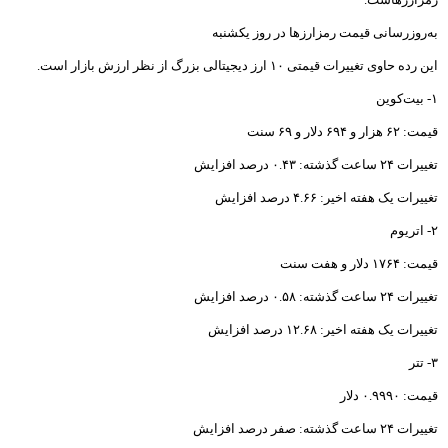
بانک شهر هیچ گونه وابستگی به
شهرداری تهران ندارد
برای بانک شدن لازم باشد
افزایش سرمایه می دهیم
اوراق رهنی؛ نقطه اتصال بازار
پول و سرمایه برای تامین مالی
مدیرعامل فناپ: نگاه به اقتصاد
مقاومتی یک نگاه ریاضت اقتصادی
نیست
استعفا مدیرعامل بانک دی
وزیر اقتصاد با استعفای رییس کل
بیمه مرکزی موافقت کرد
رییس کل بیمه مرکزی استعفا کرد
موسسه اعتباری کوثر محصولات
سایپا را لیزینگی می فروشد
بانک صادرات سود سهام سال 94
را محقق کرد
ارتقای رسمی موسسه آموزش
عالی خاتم به دانشگاه با حضور
وزرای ارشاد و علوم
سختی های زیادی در این دو سال
و نیم کشیدم
جزییات پرداخت وام 160، 120 و