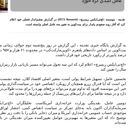
معیشتی کارکنان بانک‌ها
اختصاص وام به 40 هزار
بازنشسته تامین اجتماعی
یسرچ» (HTX Research) در گزارش چشم‌انداز فصلی خود اعلام
مصوبه سازمان بورس در بلند
ی وابسته است.
مدت به نفع بازار سهام و
صندوق‌های با درآمد ثابت است
بازدید مدیرعامل بیمه کوثر از
کارگزاری بیمه نماد غدیر
نج‌شنبه دوم جولای، زمانی منتشر شد که قیمت
اعلام آمادگی بورس انرژی برای
بیت‌کوین بر اساس داده‌های پلتفرم «کوین‌مارکت‌کپ» در محدوده ۶۱ هزار و ۹۵۷ دلار بود و بیش از ۵۰
انتشار گواهی سپرده بر روی
فرآورده‌های پالایشگاهی ‌
رشد ۱۶ درصدی مبلغ فروش
 مسیر بازیابی بازار رمزارزها در سه‌ماهه سوم
ماهانه ۲۷۶ شرکت تولیدی پذیرفته
شده در بورس تهران
افزایش سقف سرمایه‌گذاری
اقتصاد کلان، نتیجه نشست خاصی نیست، بلکه
صندوق‌های با درآمد ثابت از
 خود در سیاست‌گذاری پولی دفاع خواهد کرد یا
خواسته‌های همیشگی فعالان بازار
بهره را برای مدت طولانی‌تری در سطوح بالا نگه
بود
مزارزها را محدود کند.
آخرین خبرها
ت. تحلیلگران «اچ‌تی‌ایکس» معتقدند که
نقباض کمی، انتشار اوراق قرضه خزانه‌داری،
راهکارهای اتصال بازار بیمه با
 بانکی را با دقت زیر نظر بگیرند. این گزارش
بازار سرمایه بررسی می شود
کننده میزان نقدینگی در بازارهای مالی تبدیل
روایتی تازه از زندگی پدر مینیاتور
ایران با حمایت بانک پاسارگاد+
گزارش تصویری