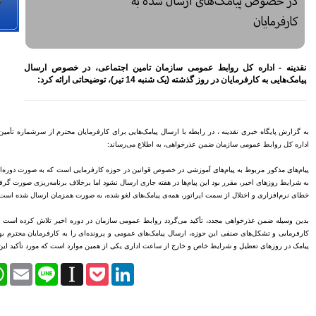
معیشتی کارکنان بانک‌ها
اختصاص وام به 40 هزار
بازنشسته تامین اجتماعی
مصوبه سازمان بورس در بلند
مدت به نفع بازار سهام و
اعی، در خصوص ارسال
صندوق‌های با درآمد ثابت است
بازدید مدیرعامل بیمه کوثر از
کارگزاری بیمه نماد غدیر
اعلام آمادگی بورس انرژی برای
انتشار گواهی سپرده بر روی
ارفرمایان محترم از سرشماره تأمین اجتماعی در روز گذشته،
فرآورده‌های پالایشگاهی ‌
رشد ۱۶ درصدی مبلغ فروش
ماهانه ۲۷۶ شرکت تولیدی پذیرفته
کارفرمایی است که به صورت دوره‌ای ارسال می‌گردد با توجه
شده در بورس تهران
اما برخلاف برنامه‌ریزی صورت گرفته؛ متأسفانه به دلیل بروز
افزایش سقف سرمایه‌گذاری
ه، به صورت همزمان ارسال شده است.
صندوق‌های با درآمد ثابت از
خواسته‌های همیشگی فعالان بازار
ن در دوره اخیر تلاش کرده است در تعامل با جامعه محترم
بود
نده‌ای را به کارفرمایان محترم بهبود بخشد که عدم ارسال
آخرین خبرها
مین موارد است که مورد تأکید این اداره کل می‌باشد.
Facebook
Twitter
WhatsApp
Email
Line
Instapaper
Pock
راهکارهای اتصال بازار بیمه با
بازار سرمایه بررسی می شود
روایتی تازه از زندگی پدر مینیاتور
ایران با حمایت بانک پاسارگاد+
گزارش تصویری