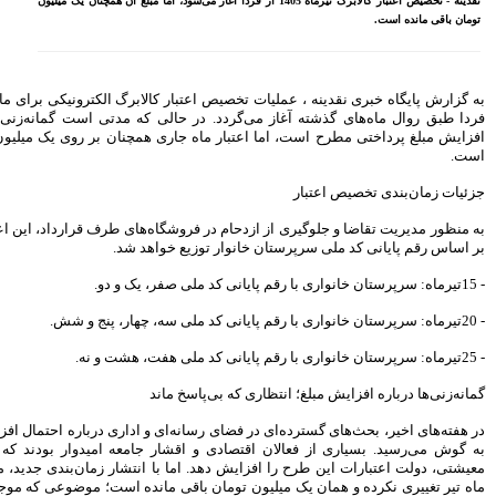
فردا آغاز می‌شود، اما مبلغ آن همچنان یک میلیون
بازنشسته تامین اجتماعی
مصوبه سازمان بورس در بلند
مدت به نفع بازار سهام و
صندوق‌های با درآمد ثابت است
به گزارش پایگاه خبری نقدینه ، عملیات تخصیص اعتبار کالابرگ الکترونیکی برای ماه تیر سال 1405، از
بازدید مدیرعامل بیمه کوثر از
کارگزاری بیمه نماد غدیر
ی که مدتی است گمانه‌زنی‌های متعددی درباره
ی همچنان بر روی یک میلیون تومان تثبیت شده
اعلام آمادگی بورس انرژی برای
انتشار گواهی سپرده بر روی
فرآورده‌های پالایشگاهی ‌
رشد ۱۶ درصدی مبلغ فروش
ماهانه ۲۷۶ شرکت تولیدی پذیرفته
ه‌های طرف قرارداد، این اعتبار در سه مرحله و
شده در بورس تهران
اهد شد.
افزایش سقف سرمایه‌گذاری
صندوق‌های با درآمد ثابت از
خواسته‌های همیشگی فعالان بازار
بود
آخرین خبرها
راهکارهای اتصال بازار بیمه با
ند
بازار سرمایه بررسی می شود
روایتی تازه از زندگی پدر مینیاتور
و اداری درباره احتمال افزایش مبلغ کالابرگ‌ها
ایران با حمایت بانک پاسارگاد+
 جامعه امیدوار بودند که با توجه به شرایط
گزارش تصویری
با انتشار زمان‌بندی جدید، مشخص شد که مبلغ
پیروزی ترامپ، بورس ایران را
مانده است؛ موضوعی که موجی از دلسردی را در
سرخ پوش کرد