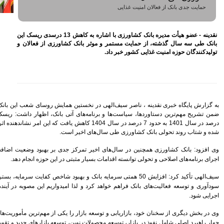
اختصاص وام به 40 هزار
بازنشسته تامین اجتماعی
مصوبه سازمان بورس در بلند
نقدینه - عضو هیأت مدیره بانک کشاورزی با اشاره به کاهش 13 درسدی ریسک این
مدت به نفع بازار سهام و
صندوق‌های با درآمد ثابت است
کشاورزی از فعالان و
بازدید مدیرعامل بیمه کوثر از
کارگزاری بیمه نماد غدیر
اعلام آمادگی بورس انرژی برای
انتشار گواهی سپرده بر روی
فرآورده‌های پالایشگاهی ‌
رشد ۱۶ درصدی مبلغ فروش
ن همایش روسای شعب این بانک در استان کرمانشاه
ماهانه ۲۷۶ شرکت تولیدی پذیرفته
ضمن تشریح مهم‌ترین دستاوردها، سیاست‌ها و برنامه‌های آتی بانک، اظهار داشت: ریسک بانک از بیش از 20
شده در بورس تهران
140 به حدود 7 درصد در سال 1404 کاهش یافت که این امر نشاندهنده اثرگذاری اقدامات انجام
افزایش سقف سرمایه‌گذاری
است.
صندوق‌های با درآمد ثابت از
خواسته‌های همیشگی فعالان بازار
بود
 جدی بر بهبود وضعیت اضافه برداشت داشته و با
ی در این حوزه انجام دهد.
آخرین خبرها
 سرمایه بانک و بهبود شاخص کفایت سرمایه، بستر مناسبی برای تقویت
راهکارهای اتصال بازار بیمه با
 امیدواریم این مصوبه در آینده نزدیک توسط دولت
بازار سرمایه بررسی می شود
روایتی تازه از زندگی پدر مینیاتور
ایران با حمایت بانک پاسارگاد+
را یکی از مهم‌ترین مأموریت‌های شعب عنوان کرد و
گزارش تصویری
، توسعه بازارهای جدید و تقویت ارتباط با مشتریان