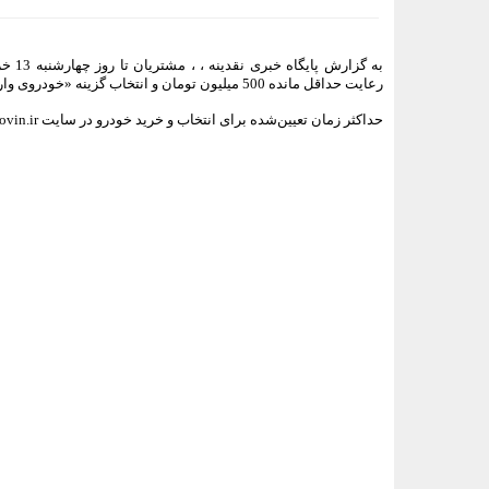
به گزارش پایگاه خبری نقدینه ، ، مشتریان تا روز چهارشنبه 13 خردادماه فرصت دارند با مراجعه به سایت
رعایت حداقل مانده 500 میلیون تومان و انتخاب گزینه «خودروی وارداتی اتونوین، خردادماه 1405» حساب خود را وکالتی کنند.
حداکثر زمان تعیین‌شده برای انتخاب و خرید خودرو در سایت https://autonovin.ir نیز تا روز دوشنبه 18 خردادماه خواهد بود.
<###dynamic-0###>