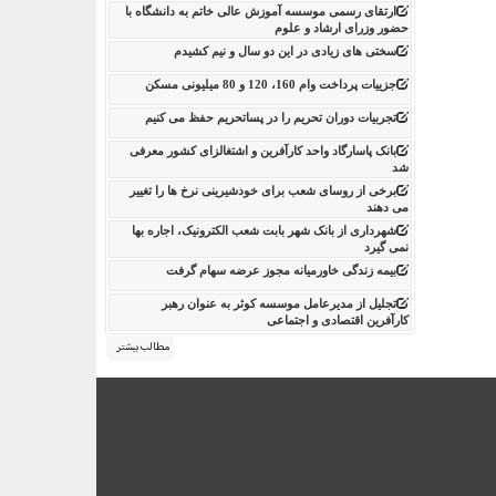
ارتقای رسمی موسسه آموزش عالی خاتم به دانشگاه با
حضور وزرای ارشاد و علوم
سختی های زیادی در این دو سال و نیم کشیدم
جزییات پرداخت وام 160، 120 و 80 میلیونی مسکن
تجربیات دوران تحریم را در پساتحریم حفظ می کنیم
بانک پاسارگاد واحد کارآفرین و اشتغالزای کشور معرفی
شد
برخی از روسای شعب برای خودشیرینی نرخ ها را تغییر
می دهند
شهرداری از بانک شهر بابت شعب الکترونیک، اجاره بها
نمی گیرد
بیمه زندگی خاورمیانه مجوز عرضه سهام گرفت
تجلیل از مدیرعامل موسسه کوثر به عنوان رهبر
کارآفرین اقتصادی و اجتماعی
مطالب بیشتر