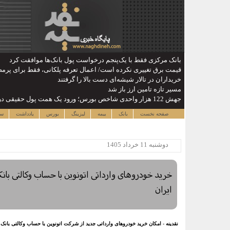
بانک مرکزی فقط با یک‌‎پنجم درخواست پول بانک‌ها موافقت کرد
قیمت برق تغییری نکرده است/ اعمال تعرفه پلکانی، فقط برای پرم
خریداران در تالار شیشه‌ای دست بالا را گرفتند
مسیر تازه تامین ارز باز شد
جهش 122 هزار واحدی شاخص بورس؛ ورود یک همت پول حقیقی در آغاز معاملات
صفحه نخست
بانک
بیمه
لیزینگ
بورس
یادداشت
سا
دوشنبه 11 خرداد 1405
خرید خودروهای وارداتی اتونوین با حساب وکالتی با
ایران
نقدینه - ​امکان خرید خودروهای وارداتی جدید از شرکت اتونوین با حساب وکالتی بان