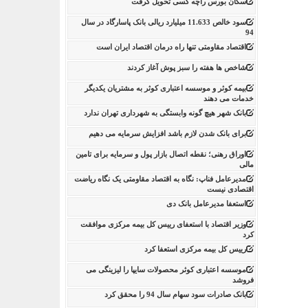
سکان بورس راچه کسی تحویل گرفت
سود خالص 11.633 میلیارد ریالی بانک پاسارگاد در سال
94
اقتصاد مقاومتی تنها راه درمان اقتصاد ایران است
شاخص ها هفته را سبز پوش آغاز کردند
بیمه کوثر و موسسه اعتباری کوثر به مشتریان یکدیگر
خدمات می دهند
بانک شهر هیچ گونه وابستگی به شهرداری تهران ندارد
برای بانک شدن لازم باشد افزایش سرمایه می دهیم
اوراق رهنی؛ نقطه اتصال بازار پول و سرمایه برای تامین
مالی
مدیرعامل فناپ: نگاه به اقتصاد مقاومتی یک نگاه ریاضت
اقتصادی نیست
استعفا مدیرعامل بانک دی
وزیر اقتصاد با استعفای رییس کل بیمه مرکزی موافقت
کرد
رییس کل بیمه مرکزی استعفا کرد
موسسه اعتباری کوثر محصولات سایپا را لیزینگی می
فروشد
بانک صادرات سود سهام سال 94 را محقق کرد