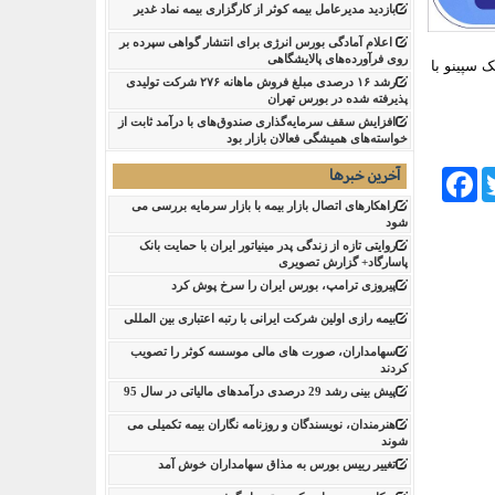
بازدید مدیرعامل بیمه کوثر از کارگزاری بیمه نماد غدیر
اعلام آمادگی بورس انرژی برای انتشار گواهی سپرده بر
روی فرآورده‌های پالایشگاهی ‌
ک سپینو با
رشد ۱۶ درصدی مبلغ فروش ماهانه ۲۷۶ شرکت تولیدی
پذیرفته شده در بورس تهران
افزایش سقف سرمایه‌گذاری صندوق‌های با درآمد ثابت از
خواسته‌های همیشگی فعالان بازار بود
آخرین خبرها
Facebook
Tw
راهکارهای اتصال بازار بیمه با بازار سرمایه بررسی می
شود
روایتی تازه از زندگی پدر مینیاتور ایران با حمایت بانک
پاسارگاد+ گزارش تصویری
پیروزی ترامپ، بورس ایران را سرخ پوش کرد
بیمه رازی اولین شرکت ایرانی با رتبه اعتباری بین المللی
سهامداران، صورت های مالی موسسه کوثر را تصویب
کردند
پیش بینی رشد 29 درصدی درآمدهای مالیاتی در سال 95
هنرمندان، نویسندگان و روزنامه نگاران بیمه تکمیلی می
شوند
تغییر رییس بورس به مذاق سهامداران خوش آمد