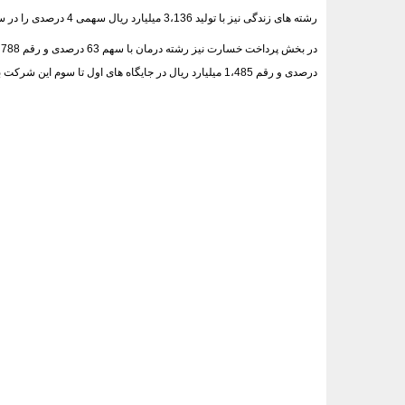
رشته های زندگی نیز با تولید 3،136 میلیارد ریال سهمی 4 درصدی را در سبد حق بیمه ملت از آن خود کرده اند.
درصدی و رقم 1،485 میلیارد ریال در جایگاه های اول تا سوم این شرکت بیمه بورسی ایستاده اند.
<###dynamic-0###>