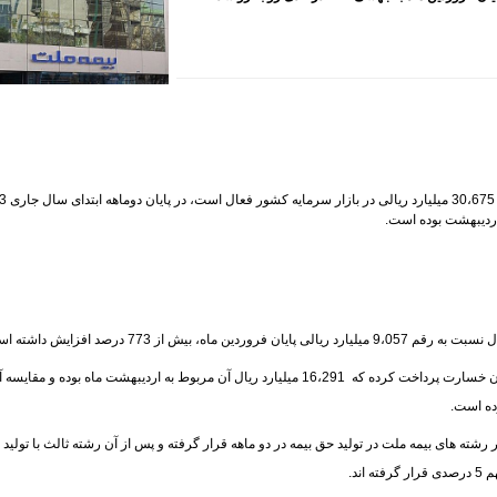
به گزارش پایگاه خبری نقدی
ز 773 درصد افزایش داشته است.
بر این اساس، بیمه ملت در دوماهه 24،969 میلیارد ریال نیز به زیان دیدگان خسارت پرداخت کرده که 16،291 میلیارد ریال آن مربوط به اردیبهشت ماه بو