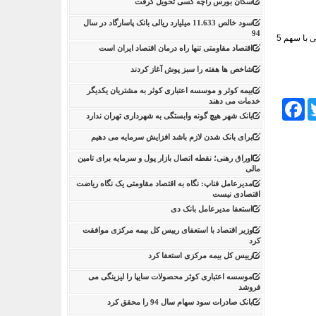
سکان بورس راچه کسی تحویل گرفت
سود خالص 11.633 میلیارد ریالی بانک پاسارگاد در سال
94
در بخش پرداخت خسارت نیز رشته درمان با سهم 63 درصدی و رقم 15،788 میلیارد ریال و رشته ثالث با سهم 17 درصدی و رقم 4،180 میلیارد ریال و رشته های زندگی با سهم 5
اقتصاد مقاومتی تنها راه درمان اقتصاد ایران است
شاخص ها هفته را سبز پوش آغاز کردند
بیمه کوثر و موسسه اعتباری کوثر به مشتریان یکدیگر
خدمات می دهند
Facebook
Tw
بانک شهر هیچ گونه وابستگی به شهرداری تهران ندارد
برای بانک شدن لازم باشد افزایش سرمایه می دهیم
اوراق رهنی؛ نقطه اتصال بازار پول و سرمایه برای تامین
مالی
مدیرعامل فناپ: نگاه به اقتصاد مقاومتی یک نگاه ریاضت
اقتصادی نیست
استعفا مدیرعامل بانک دی
وزیر اقتصاد با استعفای رییس کل بیمه مرکزی موافقت
کرد
رییس کل بیمه مرکزی استعفا کرد
موسسه اعتباری کوثر محصولات سایپا را لیزینگی می
فروشد
بانک صادرات سود سهام سال 94 را محقق کرد