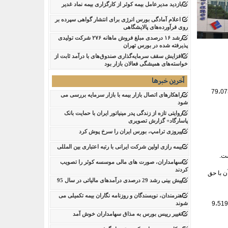
بازدید مدیرعامل بیمه کوثر از کارگزاری بیمه نماد غدیر
اعلام آمادگی بورس انرژی برای انتشار گواهی سپرده بر
روی فرآورده‌های پالایشگاهی ‌
رشد ۱۶ درصدی مبلغ فروش ماهانه ۲۷۶ شرکت تولیدی
پذیرفته شده در بورس تهران
افزایش سقف سرمایه‌گذاری صندوق‌های با درآمد ثابت از
خواسته‌های همیشگی فعالان بازار بود
آخرین خبرها
نه، شرکت بیمه ملت که با نماد ملت و سرمایه 30،675 میلیارد ریالی در بازار سرمایه کشور فعال است، در پایان دوماهه ابتدای سال جاری 79،073
راهکارهای اتصال بازار بیمه با بازار سرمایه بررسی می
شود
روایتی تازه از زندگی پدر مینیاتور ایران با حمایت بانک
پاسارگاد+ گزارش تصویری
پیروزی ترامپ، بورس ایران را سرخ پوش کرد
بیمه رازی اولین شرکت ایرانی با رتبه اعتباری بین المللی
سهامداران، صورت های مالی موسسه کوثر را تصویب
کردند
ده و مقایسه آن با حق
پیش بینی رشد 29 درصدی درآمدهای مالیاتی در سال 95
هنرمندان، نویسندگان و روزنامه نگاران بیمه تکمیلی می
رشته درمان با تولید 52،101 میلیارد ریال و سهم 66 درصدی بالاتر از سایر رشته های بیمه ملت در تولید حق بیمه در دو ماهه قرار گرفته و پس از آن رشته ثالث با تولید 9،519
شوند
تغییر رییس بورس به مذاق سهامداران خوش آمد