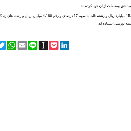
itter
WhatsApp
Email
Line
Instapaper
Pocket
LinkedIn