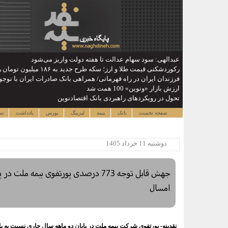
عبدالهی: سود سهام عدالت تا هفته دولت واریز می‌شود
رکوردشکنی قیمت طلا و ارز؛ سکه طرح جدید به ۱۸۶ میلیون تومان رسید
​فرزندان ایران در راه قهرمانی/ همراهی بانک صادرات ایران با نوجوا
ارزش بازار «ونوین» 100 همت شد
تحول در رویکردهای راهبردی بانک اقتصادنوین
صفحه نخست
بانک
بیمه
لیزینگ
بورس
یادداشت
سا
دوشنبه 11 خرداد 1405
امسال
نقدینه- پورتفوی شرکت بیمه ملت در پایان دو ماهه سال جاری نسبت به پایان فروردین ماه 