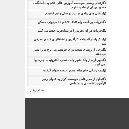
ارتقای رسمی موسسه آموزش عالی خاتم به دانشگاه با
حضور وزرای ارشاد و علوم
سختی های زیادی در این دو سال و نیم کشیدم
جزییات پرداخت وام 160، 120 و 80 میلیونی مسکن
تجربیات دوران تحریم را در پساتحریم حفظ می کنیم
بانک پاسارگاد واحد کارآفرین و اشتغالزای کشور معرفی
شد
برخی از روسای شعب برای خودشیرینی نرخ ها را تغییر
می دهند
شهرداری از بانک شهر بابت شعب الکترونیک، اجاره بها
نمی گیرد
بیمه زندگی خاورمیانه مجوز عرضه سهام گرفت
تجلیل از مدیرعامل موسسه کوثر به عنوان رهبر
کارآفرین اقتصادی و اجتماعی
مطالب بیشتر