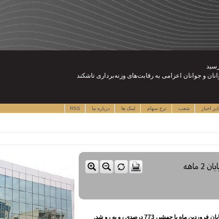
نان و جوانان اعزامی به رقابت‌های وزنه‌برداری تاشکند
یر اخبار
شعب
نرخ سهام
لینک ها
درباره ما
RSS
جهش قابل توجه 773 درصدی پورتفوی بیمه ملت در پایان 2 ماهه
با جهشی 773 درصدی رو به رو شد.