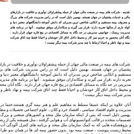
بازنشسته تامین اجتماعی
مصوبه سازمان بورس در بلند
وری و خلاقیت در بازارهای
مدت به نفع بازار سهام و
س مدیریت شرکت های بزرگ
صندوق‌های با درآمد ثابت است
دانشگاههای معتبر دنیا و
بازدید مدیرعامل بیمه کوثر از
شوند . آنها در برنامه های
کارگزاری بیمه نماد غدیر
ج قاره جهان قرار دارند .
احیانا فقط چند اتاق شرکت
اعلام آمادگی بورس انرژی برای
انتشار گواهی سپرده بر روی
فرآورده‌های پالایشگاهی ‌
رشد ۱۶ درصدی مبلغ فروش
ماهانه ۲۷۶ شرکت تولیدی پذیرفته
شده در بورس تهران
ن نوآوری و خلاقیت در بازارهای مالی و خدمات
راس مدیریت شرکت های بزرگ و معروف بیمه
افزایش سقف سرمایه‌گذاری
انشگاههای معتبر دنیا و کوله باری از سالها
صندوق‌های با درآمد ثابت از
خواسته‌های همیشگی فعالان بازار
. آنها در برنامه های مدیریت ریسک ، جهانبینی
بود
قرار دارند . نگاه آنان محصور به حریم میز کار
رکت بیمه و نهاد ناظر و احیانا ارتباط با چند
آخرین خبرها
راهکارهای اتصال بازار بیمه با
نر بیمه گری هستند،حتما در زمینه دانش بسیط
بازار سرمایه بررسی می شود
لوم اجتماعی تحصیلات و مطالعات گسترده دارند
روایتی تازه از زندگی پدر مینیاتور
 کشورهای صنعتی و بزرگ دنیا تصمیم به اجرا
ایران با حمایت بانک پاسارگاد+
تند ، مثل همیشه یکی از رشته های شغلی اصلی
گزارش تصویری
امه های کنترل آلودگی آب و هوا و حفاظت از
پیروزی ترامپ، بورس ایران را
 ای ها در همان بدو طراحی پروژه های کلان
سرخ پوش کرد