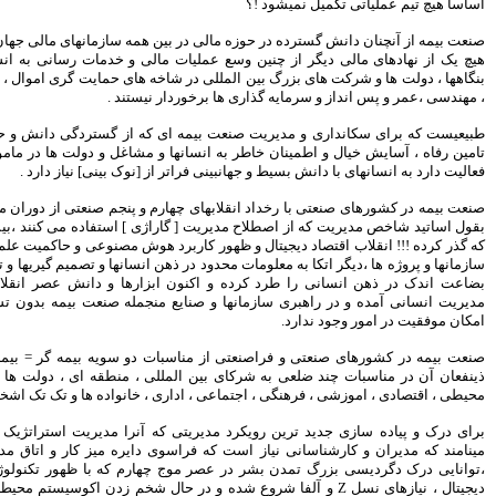
بیمه رازی اولین شرکت ایرانی با
ین همه سازمانهای مالی جهان برخوردار است که
رتبه اعتباری بین المللی
لی و خدمات رسانی به انسانها ، خانواده ها ،
سهامداران، صورت های مالی
اخه های حمایت گری اموال ، اشخاص ، مسئولیت
موسسه کوثر را تصویب کردند
نیستند .
پیش بینی رشد 29 درصدی
درآمدهای مالیاتی در سال 95
 که از گستردگی دانش و حجم عملیات مالی و
 و مشاغل و دولت ها در ماموریت ذاتی و ماهیت
هنرمندان، نویسندگان و روزنامه
نگاران بیمه تکمیلی می شوند
ز [نوک بینی] نیاز دارد .
تغییر رییس بورس به مذاق
م و پنجم صنعتی از دوران مدیریت کلاسیک ها و
سهامداران خوش آمد
راژی ] استفاده می کنند ،بیش از سه دهه است
سکان بورس راچه کسی تحویل
 هوش مصنوعی و حاکمیت علم داده ها در مدیریت
گرفت
 انسانها و تصمیم گیریها و تجزیه و تحلیل های با
سود خالص 11.633 میلیارد ریالی
بزارها و دانش عصر انقلاب دیجیتال به کمک
بانک پاسارگاد در سال 94
 منجمله صنعت بیمه بدون تسلط به دانش نوین
اقتصاد مقاومتی تنها راه درمان
اقتصاد ایران است
 دو سویه بیمه گر = بیمه گذار عبور کرده و
شاخص ها هفته را سبز پوش آغاز
لی ، منطقه ای ، دولت ها ، سازمانهای زیست
کردند
 ، خانواده ها و تک تک اشخاص هستند .
بیمه کوثر و موسسه اعتباری کوثر
به مشتریان یکدیگر خدمات می
ه آنرا مدیریت استراتژیک در صنعت بیمه دنیا
دهند
ی دایره میز کار و اتاق مدیریتی و کارشناسی
بانک شهر هیچ گونه وابستگی به
ارم که با ظهور تکنولوژی دیجیتال ، اقتصاد
شهرداری تهران ندارد
ع شده و در حال شخم زدن اکوسیستم محیط کسب و کار جهانی