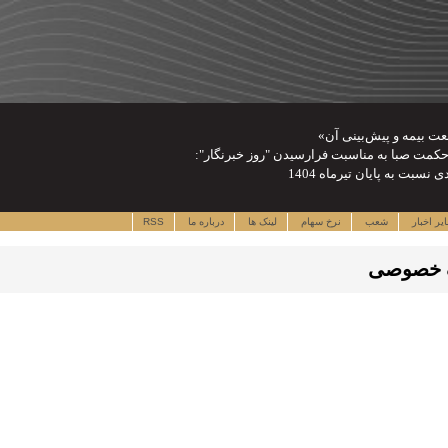
عت بیمه و پیش‌بینی آن»
 حکمت صبا به مناسبت فرارسیدن "روز خبرنگار":
یر اخبار
شعب
نرخ سهام
لینک ها
درباره ما
RSS
ک خصوصی