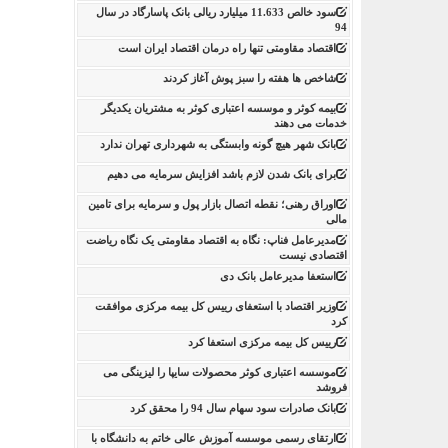
سود خالص 11.633 میلیارد ریالی بانک پاسارگاد در سال
94
اقتصاد مقاومتی تنها راه درمان اقتصاد ایران است
شاخص ها هفته را سبز پوش آغاز کردند
بیمه کوثر و موسسه اعتباری کوثر به مشتریان یکدیگر
خدمات می دهند
بانک شهر هیچ گونه وابستگی به شهرداری تهران ندارد
برای بانک شدن لازم باشد افزایش سرمایه می دهیم
اوراق رهنی؛ نقطه اتصال بازار پول و سرمایه برای تامین
مالی
مدیرعامل فناپ: نگاه به اقتصاد مقاومتی یک نگاه ریاضت
اقتصادی نیست
استعفا مدیرعامل بانک دی
وزیر اقتصاد با استعفای رییس کل بیمه مرکزی موافقت
کرد
رییس کل بیمه مرکزی استعفا کرد
موسسه اعتباری کوثر محصولات سایپا را لیزینگی می
فروشد
بانک صادرات سود سهام سال 94 را محقق کرد
ارتقای رسمی موسسه آموزش عالی خاتم به دانشگاه با