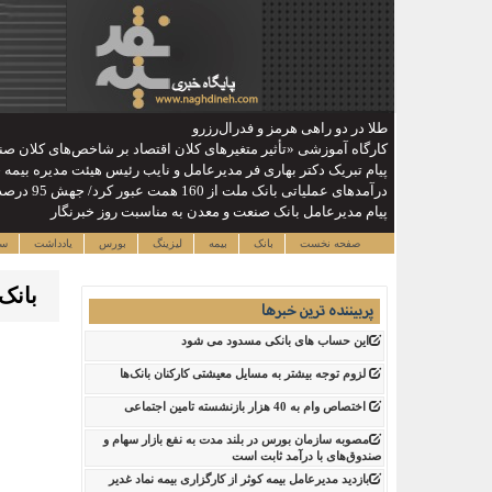
طلا در دو راهی هرمز و فدرال‌رزرو
کارگاه آموزشی «تأثیر متغیرهای کلان اقتصاد بر شاخص‌های کلان صن
پیام تبریک دکتر بهاری فر مدیرعامل و نایب رئیس هیئت مدیره بیمه
درآمدهای عملیاتی بانک ملت از 160 همت عبور کرد/ جهش 95 درصدی نسبت به پایان تیرماه 1404
پیام مدیرعامل بانک صنعت و معدن به مناسبت روز خبرنگار
صفحه نخست
بانک
بیمه
لیزینگ
بورس
یادداشت
سا
بان
پربیننده ترین خبرها
این حساب های بانکی مسدود می شود
لزوم توجه بیشتر به مسایل معیشتی کارکنان بانک‌ها
اختصاص وام به 40 هزار بازنشسته تامین اجتماعی
مصوبه سازمان بورس در بلند مدت به نفع بازار سهام و
صندوق‌های با درآمد ثابت است
بازدید مدیرعامل بیمه کوثر از کارگزاری بیمه نماد غدیر