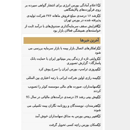
اعلام آمادگی بورس انرژی برای انتشار گواهی سپرده بر
روی فرآورده‌های پالایشگاهی ‌
رشد ۱۶ درصدی مبلغ فروش ماهانه ۲۷۶ شرکت تولیدی
پذیرفته شده در بورس تهران
افزایش سقف سرمایه‌گذاری صندوق‌های با درآمد ثابت از
خواسته‌های همیشگی فعالان بازار بود
آخرین خبرها
راهکارهای اتصال بازار بیمه با بازار سرمایه بررسی می
شود
روایتی تازه از زندگی پدر مینیاتور ایران با حمایت بانک
پاسارگاد+ گزارش تصویری
پیروزی ترامپ، بورس ایران را سرخ پوش کرد
بیمه رازی اولین شرکت ایرانی با رتبه اعتباری بین المللی
سهامداران، صورت های مالی موسسه کوثر را تصویب
کردند
پیش بینی رشد 29 درصدی درآمدهای مالیاتی در سال 95
هنرمندان، نویسندگان و روزنامه نگاران بیمه تکمیلی می
شوند
تغییر رییس بورس به مذاق سهامداران خوش آمد
سکان بورس راچه کسی تحویل گرفت