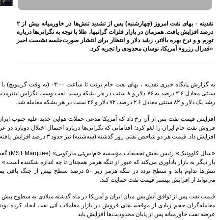
اختصاص وام به 40 هزار
بازنشسته تامین اجتماعی
نقدینه - بهای نفت امروز (چهارشنبه) پس از تشدید تنش‌ها در خاورمیانه بیش از ۲
مصوبه سازمان بورس در بلند
جه به نگرانی‌ها درباره
مدت به نفع بازار سهام و
 صورت‌جلسه نشست اخیر
صندوق‌های با درآمد ثابت است
بازدید مدیرعامل بیمه کوثر از
کارگزاری بیمه نماد غدیر
اعلام آمادگی بورس انرژی برای
انتشار گواهی سپرده بر روی
به گزارش پایگاه خبری نقدینه ، بهای نفت خام برنت تا ساعت ۰۴:۰۰ (به وقت گرینویچ) با افزایش یک دلار و ۹۲
فرآورده‌های پالایشگاهی ‌
سنتی معادل ۲.۶ درصد به ۷۶ دلار و ۸ سنت در هر بشکه رسید. نفت وست تگزاس اینترمدیت آمریکا (WTI) نیز با
رشد ۱۶ درصدی مبلغ فروش
ماهانه ۲۷۶ شرکت تولیدی پذیرفته
شده در بورس تهران
 هوایی جدید علیه جنوب ایران شد و مجوز عمومی
افزایش سقف سرمایه‌گذاری
ره احتمال اختلال دوباره در عرضه نفت خاورمیانه را
صندوق‌های با درآمد ثابت از
 یافته بود.
خواسته‌های همیشگی فعالان بازار
بود
«سال کاوونیک» رئیس بخش تحقیقات مؤسسه «ام‌اس‌تی مارکویی» (MST Marquee) گفت که «درگیری کنونی
آخرین خبرها
ان تا چه اندازه شکننده است.» وی افزود در صورتیکه
وم یابد و سطح تردد در تنگه هرمز زیر ۵۰ درصد سطح پیش از جنگ باقی بماند، محدودیت عرضه
راهکارهای اتصال بازار بیمه با
بازار سرمایه بررسی می شود
روایتی تازه از زندگی پدر مینیاتور
 گذشته میلادی به سطوح پیش از جنگ بازگشته بود و
ایران با حمایت بانک پاسارگاد+
ات آتی نفت ایجاد کرده بودند؛ زیرا انتظار داشتند
گزارش تصویری