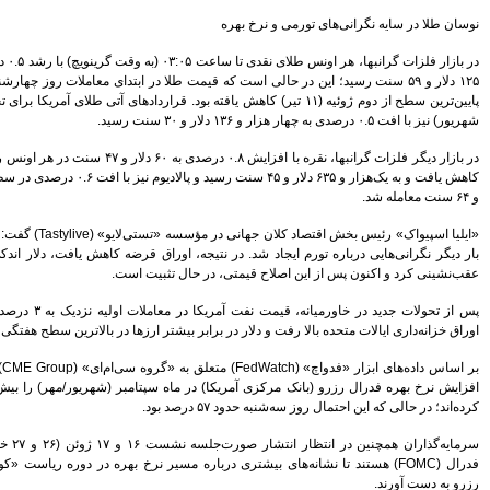
پیروزی ترامپ، بورس ایران را
سرخ پوش کرد
بیمه رازی اولین شرکت ایرانی با
در بازار فلزات گرانبها، هر اونس طلای نقدی تا ساعت ۰۳:۰۵ (به وقت گرینویچ) با رشد ۰.۵ درصدی به چهار هزار و
رتبه اعتباری بین المللی
طلا در ابتدای معاملات روز چهارشنبه (به وقت محلی) به
سهامداران، صورت های مالی
کاهش یافته بود. قراردادهای آتی طلای آمریکا برای تحویل ماه اوت (مرداد/
موسسه کوثر را تصویب کردند
پیش بینی رشد 29 درصدی
درآمدهای مالیاتی در سال 95
در بازار دیگر فلزات گرانبها، نقره با افزایش ۰.۸ درصدی به ۶۰ دلار و ۴۷ سنت در هر اونس رسید. پلاتین ۰.۳ درصد
هنرمندان، نویسندگان و روزنامه
کاهش یافت و به یک‌هزار و ۶۳۵ دلار و ۴۵ سنت رسید و پالادیوم نیز با افت ۰.۶ درصدی در سطح یک‌هزار و ۲۶۸ دلار
نگاران بیمه تکمیلی می شوند
تغییر رییس بورس به مذاق
سهامداران خوش آمد
«ایلیا اسپیواک» رئیس بخش اقتصاد کلان جهانی در مؤسسه «تستی‌لایو» (Tastylive) گفت: در ۲۴ ساعت گذشته،
راق قرضه کاهش یافت، دلار اندکی افزایش یافت، طلا
سکان بورس راچه کسی تحویل
گرفت
بیت است.
سود خالص 11.633 میلیارد ریالی
پس از تحولات جدید در خاورمیانه، قیمت نفت آمریکا در معاملات اولیه نزدیک به ۳ درصد افزایش یافت، بازده
بانک پاسارگاد در سال 94
 ارزها در بالاترین سطح هفتگی خود باقی ماند.
اقتصاد مقاومتی تنها راه درمان
اقتصاد ایران است
بر اساس داده‌های ابزار «فدواچ» (FedWatch) متعلق به «گروه سی‌ام‌ای» (CME Group)، معامله‌گران احتمال
شاخص ها هفته را سبز پوش آغاز
افزایش نرخ بهره فدرال رزرو (بانک مرکزی آمریکا) در ماه سپتامبر (شهریور/مهر) را بیش از ۶۳ درصد ارزیابی
کردند
بیمه کوثر و موسسه اعتباری کوثر
به مشتریان یکدیگر خدمات می
سرمایه‌گذاران همچنین در انتظار انتشار صورت‌جلسه نشست ۱۶ و ۱۷ ژوئن (۲۶ و ۲۷ خرداد) کمیته بازار آزاد
دهند
ه مسیر نرخ بهره در دوره ریاست «کوین وارش» بر فدرال
بانک شهر هیچ گونه وابستگی به