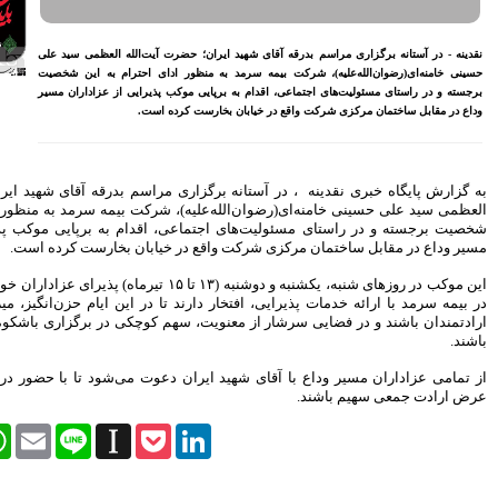
اختصاص وام به 40 هزار
بازنشسته تامین اجتماعی
آیت‌الله العظمی سید علی
مصوبه سازمان بورس در بلند
ای احترام به این شخصیت
مدت به نفع بازار سهام و
ذیرایی از عزاداران مسیر
صندوق‌های با درآمد ثابت است
است.
بازدید مدیرعامل بیمه کوثر از
کارگزاری بیمه نماد غدیر
اعلام آمادگی بورس انرژی برای
انتشار گواهی سپرده بر روی
راسم بدرقه آقای شهید ایران؛ حضرت آیت‌الله
فرآورده‌های پالایشگاهی ‌
رکت بیمه سرمد به منظور ادای احترام به این
رشد ۱۶ درصدی مبلغ فروش
قدام به برپایی موکب پذیرایی از عزاداران
ماهانه ۲۷۶ شرکت تولیدی پذیرفته
یابان بخارست کرده است.
شده در بورس تهران
افزایش سقف سرمایه‌گذاری
ن موکب در روزهای شنبه، یکشنبه و دوشنبه (۱۳ تا ۱۵ تیرماه) پذیرای عزاداران خواهد بود. همکاران ما
صندوق‌های با درآمد ثابت از
 در این ایام حزن‌انگیز، میزبان دل‌سوختگان و
خواسته‌های همیشگی فعالان بازار
 کوچکی در برگزاری باشکوه این مراسم داشته
بود
آخرین خبرها
عوت می‌شود تا با حضور در این موکب، در این
راهکارهای اتصال بازار بیمه با
بازار سرمایه بررسی می شود
Facebook
Twitter
WhatsApp
Email
Line
Instapaper
Pock
روایتی تازه از زندگی پدر مینیاتور
ایران با حمایت بانک پاسارگاد+
گزارش تصویری