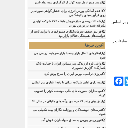
بازدید مدیرعامل بیمه کوثر از کارگزاری بیمه نماد غدیر
اعلام آمادگی بورس انرژی برای انتشار گواهی سپرده بر
روی فرآورده‌های پالایشگاهی ‌
رشد ۱۶ درصدی مبلغ فروش ماهانه ۲۷۶ شرکت تولیدی
 در پایان هر روز ۶۶ نفر از شرکت‌کنندگان بر اساس
پذیرفته شده در بورس تهران
افزایش سقف سرمایه‌گذاری صندوق‌های با درآمد ثابت از
خواسته‌های همیشگی فعالان بازار بود
توانند با مراجعه به سامانه «فرارفاه»، تا پایان رقابت‌های جام جهانی ۲۰۲۶، نتایج مسابقات را
آخرین خبرها
راهکارهای اتصال بازار بیمه با بازار سرمایه بررسی می
شود
روایتی تازه از زندگی پدر مینیاتور ایران با حمایت بانک
پاسارگاد+ گزارش تصویری
پیروزی ترامپ، بورس ایران را سرخ پوش کرد
Facebook
Tw
بیمه رازی اولین شرکت ایرانی با رتبه اعتباری بین المللی
سهامداران، صورت های مالی موسسه کوثر را تصویب
کردند
پیش بینی رشد 29 درصدی درآمدهای مالیاتی در سال 95
هنرمندان، نویسندگان و روزنامه نگاران بیمه تکمیلی می
شوند
تغییر رییس بورس به مذاق سهامداران خوش آمد