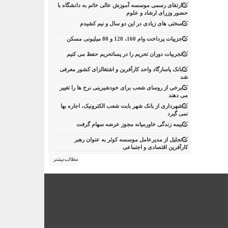
ارتقای رسمی موسسه آموزش عالی خاتم به دانشگاه با
حضور وزرای ارشاد و علوم
سختی های زیادی در این دو سال و نیم کشیدم
جزییات پرداخت وام 160، 120 و 80 میلیونی مسکن
تجربیات دوران تحریم را در پساتحریم حفظ می کنیم
بانک پاسارگاد واحد کارآفرین و اشتغالزای کشور معرفی
شد
برخی از روسای شعب برای خودشیرینی نرخ ها را تغییر
می دهند
شهرداری از بانک شهر بابت شعب الکترونیک، اجاره بها
نمی گیرد
بیمه زندگی خاورمیانه مجوز عرضه سهام گرفت
تجلیل از مدیرعامل موسسه کوثر به عنوان رهبر
کارآفرین اقتصادی و اجتماعی
مطالب بیشتر