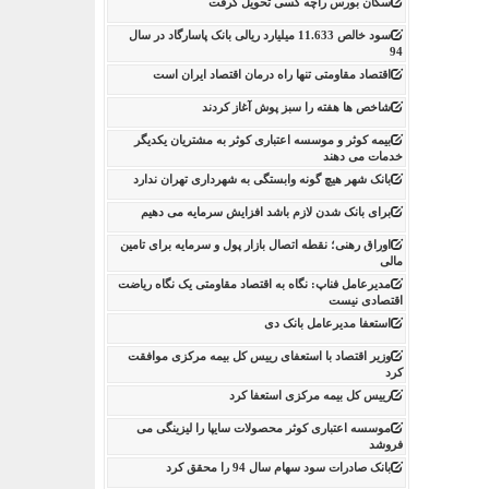
سکان بورس راچه کسی تحویل گرفت
سود خالص 11.633 میلیارد ریالی بانک پاسارگاد در سال
94
اقتصاد مقاومتی تنها راه درمان اقتصاد ایران است
شاخص ها هفته را سبز پوش آغاز کردند
بیمه کوثر و موسسه اعتباری کوثر به مشتریان یکدیگر
خدمات می دهند
بانک شهر هیچ گونه وابستگی به شهرداری تهران ندارد
برای بانک شدن لازم باشد افزایش سرمایه می دهیم
اوراق رهنی؛ نقطه اتصال بازار پول و سرمایه برای تامین
مالی
مدیرعامل فناپ: نگاه به اقتصاد مقاومتی یک نگاه ریاضت
اقتصادی نیست
استعفا مدیرعامل بانک دی
وزیر اقتصاد با استعفای رییس کل بیمه مرکزی موافقت
کرد
رییس کل بیمه مرکزی استعفا کرد
موسسه اعتباری کوثر محصولات سایپا را لیزینگی می
فروشد
بانک صادرات سود سهام سال 94 را محقق کرد