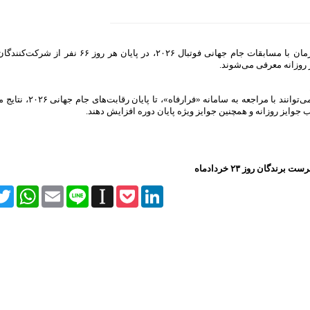
به گزارش پایگاه خبری نقدینه ، در چارچوب طرح «فرالیگ» و همزمان با مسابقات جام جهانی فوتبال ۲۰۲۶،
 روزانه معرفی می‌شوند.
طرح «فرالیگ» همچنان ادامه دارد و مشتریان بانک رفاه کارگران می‌
 جوایز روزانه و همچنین جوایز ویژه پایان دوره افزایش دهند.
ست برندگان روز ۲۳ خردادماه
itter
WhatsApp
Email
Line
Instapaper
Pocket
LinkedIn