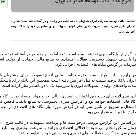
معیشتی کارکنان بانک‌ها
اختصاص وام به 40 هزار
بازنشسته تامین اجتماعی
 آستانه عید سعید غدیر با
مصوبه سازمان بورس در بلند
اجرای طرح غدیر، نسبت ضریب تامین مالی انواع تسهیلات برای مشتریان خود را تا 33 درصد
مدت به نفع بازار سهام و
صندوق‌های با درآمد ثابت است
بازدید مدیرعامل بیمه کوثر از
کارگزاری بیمه نماد غدیر
اعلام آمادگی بورس انرژی برای
ولایت و در آستانه عید سعید غدیر طرح " غدیر"
انتشار گواهی سپرده بر روی
لی، حمایت از تولید، اشتغال پایدار و تامین
فرآورده‌های پالایشگاهی ‌
رشد ۱۶ درصدی مبلغ فروش
ماهانه ۲۷۶ شرکت تولیدی پذیرفته
تسهیلات برای مشتریان بانک توسعه صادرات
شده در بورس تهران
. همچنین این بانک برای پاسخگوی به نیازهای کوتاه
افزایش سقف سرمایه‌گذاری
دوماهه در نظر گرفته است.
صندوق‌های با درآمد ثابت از
خواسته‌های همیشگی فعالان بازار
 مواد اولیه از بورس کالا و تامین مالی واردات
بود
ی به منابع بانکی، کاهش فشار نقدینگی، حفظ
بنگاه های اقتصادی از مهم ترین اهداف اجرای
آخرین خبرها
راهکارهای اتصال بازار بیمه با
هیلات در قالب طرح " غدیر" در کوتاه ترین
بازار سرمایه بررسی می شود
با سرعت بیشتری به منابع مالی مورد نیاز خود
روایتی تازه از زندگی پدر مینیاتور
را تداوم بخشند.
ایران با حمایت بانک پاسارگاد+
گزارش تصویری