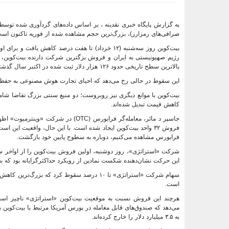
به گزارش پایگاه خبری نقدینه ، بر اساس داده‌های گردآوری‌ شده تو
صرافی‌های رمزارز)، بزرگ‌ترین حجم مشاهده‌ شده از فوریه تاکنون است و نزدیک به ۸۰۰ میلیون دلار از موقعیت‌های معاملاتی ب
رژیم صهیونیستی به ایران و فروش بزگترین شرکت دارنده بیت‌کوین، «
بالاترین سطح تاریخی حدود ۱۲۶ هزار دلار ثبت شده در اکتبر سال گذشته، تقریبا ۵۰ درصد کاهش یافته است.
این سقوط در حالی رخ می‌دهد که احیای تجارت هوش مصنوعی به حفظ شت
کاهش قیمت تبدیل شده‌اند.
جاسپر د مائر، معامله‌گر فرابورس (C
فروش ۳۲ واحد بیت‌کوین ایجاد شده است. با این حال، واقعیت ای
فرابورس مشاهده می‌کنیم، دوباره به سطوح پایین خود بازگشت.
این حرکت نشان‌دهنده شکست نمادین از رویکرد حداکثرگرایانه بود که به
است.
هرچند این فروش نسبت به موقعیت بیت‌کوین «استراتژی» ناچیز است،
به ۳.۵ میلیارد دلار را خارج کرده‌اند.