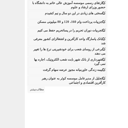
ارتقای رسمی موسسه آموزش عالی خاتم به دانشگاه با
حضور وزرای ارشاد و علوم
سختی های زیادی در این دو سال و نیم کشیدم
جزییات پرداخت وام 160، 120 و 80 میلیونی مسکن
تجربیات دوران تحریم را در پساتحریم حفظ می کنیم
بانک پاسارگاد واحد کارآفرین و اشتغالزای کشور معرفی
شد
برخی از روسای شعب برای خودشیرینی نرخ ها را تغییر
می دهند
شهرداری از بانک شهر بابت شعب الکترونیک، اجاره بها
نمی گیرد
بیمه زندگی خاورمیانه مجوز عرضه سهام گرفت
تجلیل از مدیرعامل موسسه کوثر به عنوان رهبر
کارآفرین اقتصادی و اجتماعی
مطالب بیشتر