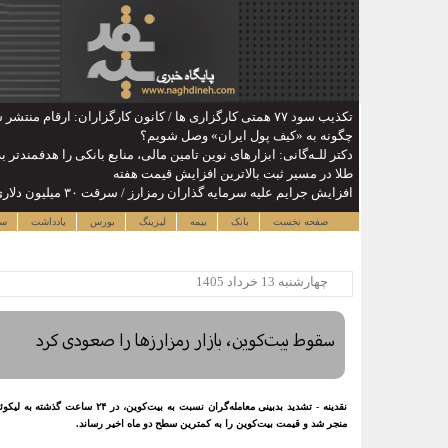
تکذیب سود ۷۷ همتی کارگزاری ها / کانون کارگزاران: ارقام منتشر شده مبنای مستند ندارد
چگونه به «کیف پول ایران» وصل شویم؟
دکتر للـه‌گانی: ابزارهای نوین تامین مالی، منابع بانکی را هدفمندتر
طلا در مسیر ثبت بالاترین افزایش قیمت هفته
افزایش جرایم علیه سرمایه گذاران رمزارز / سرقت ۳۰ میلیون دلاری در نیمه نخست ۲۰۲۶
صفحه نخست
بانک
بیمه
لیزینگ
بورس
یادداشت
سا
چهارشنبه 13 خرداد 1405
سقوط بیت‌کوین، بازار رمزارزها را صعودی کرد
منجر شد و قیمت بیت‌کوین را به کمترین سطح دو ماه اخیر رساند.