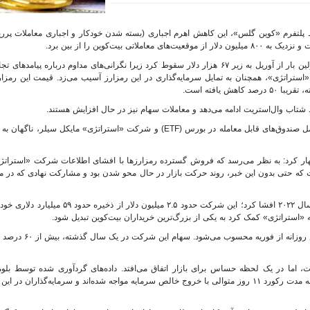
سط پلتفرم «کوین گلس»، این کاهش اهرم اجباری (بسته شدن خودکار و اجباری معاملات پ
یت‌کوین را از بین برد.
بیت‌کوین روز سه‌شنبه (۱۲ خرداد) تا هفت درصد کاهش یافت و برای اولین بار از آوریل به زیر ۶۷ هزار دلار سقوط کرد زیرا نگرانی‌های مداوم درباره
استراتژی»، همچنان به تمایل سرمایه‌گذاری در این رمزارز آسیب می‌زد. قیمت این رمزا
اب وال‌استریت ادامه می‌دهد و معاملات سهام نیز در حال افزایش هستند.
بیت‌کوین با موانع دیگری نیز روبروست؛ دو منبع سنتی بزرگ تقاضا شامل صندوق‌های قابل معامله در بورس (ETF) و شرکت «استراتژی» ما
OT) در شرکت «وینترمیوت» اظهار کرد: به نظر می‌رسد که فروش گسترده رمزارزها با افشای اطلاعات شرکت «استر
ن است که حتی بدون این خبر، روند حرکت بازار در حال محو شدن بود و مشارکت نهادی که در م
شرکت «استراتژی»، روز دوشنبه، اولین فروش بیت‌کوین را از اواخر سال ۲۰۲۲ افشا کرد؛ این شرکت حدود 
 «استراتژی» کمک کرد به یکی از بزرگ‌ترین خریداران بیت‌کوین تبدیل شود.
سهام شرکت «استراتژی» تا ۱۰ درصد سقوط کرد که بزرگ‌ترین 
 اما در یک لحظه حساس برای بازار اتفاق می‌افتد. داده‌های گردآوری‌ شده توسط بلو
می‌دهد که صندوق‌های قابل معامله در بورس آمریکا مرتبط با بیت‌کوین به مدت رکورد ۱۱ روز متوالی با خروج خالص سرمایه مواجه شده‌اند و سرمایه‌گذ