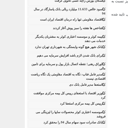
سکان بورس راچه کسی تحویل گرفت
یز نسبت به
سود خالص 11.633 میلیارد ریالی بانک پاسارگاد در سال
94
 تایید شده
اقتصاد مقاومتی تنها راه درمان اقتصاد ایران است
شاخص ها هفته را سبز پوش آغاز کردند
بیمه کوثر و موسسه اعتباری کوثر به مشتریان یکدیگر
خدمات می دهند
بانک شهر هیچ گونه وابستگی به شهرداری تهران ندارد
برای بانک شدن لازم باشد افزایش سرمایه می دهیم
اوراق رهنی؛ نقطه اتصال بازار پول و سرمایه برای تامین
مالی
مدیرعامل فناپ: نگاه به اقتصاد مقاومتی یک نگاه ریاضت
اقتصادی نیست
استعفا مدیرعامل بانک دی
وزیر اقتصاد با استعفای رییس کل بیمه مرکزی موافقت
کرد
رییس کل بیمه مرکزی استعفا کرد
موسسه اعتباری کوثر محصولات سایپا را لیزینگی می
فروشد
بانک صادرات سود سهام سال 94 را محقق کرد