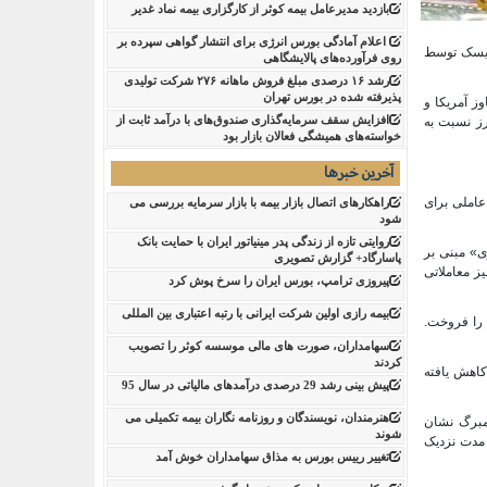
بازدید مدیرعامل بیمه کوثر از کارگزاری بیمه نماد غدیر
اعلام آمادگی بورس انرژی برای انتشار گواهی سپرده بر
رریسک توسط
روی فرآورده‌های پالایشگاهی ‌
رشد ۱۶ درصدی مبلغ فروش ماهانه ۲۷۶ شرکت تولیدی
پذیرفته شده در بورس تهران
 پیامدهای تجاوز آمریکا و
افزایش سقف سرمایه‌گذاری صندوق‌های با درآمد ثابت از
رز نسبت به
خواسته‌های همیشگی فعالان بازار بود
آخرین خبرها
یکل سیلر، ناگهان به عاملی برای
راهکارهای اتصال بازار بیمه با بازار سرمایه بررسی می
شود
روایتی تازه از زندگی پدر مینیاتور ایران با حمایت بانک
اتژی» مبنی بر
پاسارگاد+ گزارش تصویری
یز معاملاتی
پیروزی ترامپ، بورس ایران را سرخ پوش کرد
بیمه رازی اولین شرکت ایرانی با رتبه اعتباری بین المللی
۲.۵ میلیون دلار از ذخیره حدود ۵۹ میلیارد دلاری خود را فروخت.
سهامداران، صورت های مالی موسسه کوثر را تصویب
کردند
کاهش روزانه از فوریه محسوب می‌شود. سهام این شرکت در یک سال گذشته، بیش از ۶۰ درصد کاهش یافته
پیش بینی رشد 29 درصدی درآمدهای مالیاتی در سال 95
هنرمندان، نویسندگان و روزنامه نگاران بیمه تکمیلی می
مبرگ نشان
شوند
اران در این مدت نزدیک
تغییر رییس بورس به مذاق سهامداران خوش آمد