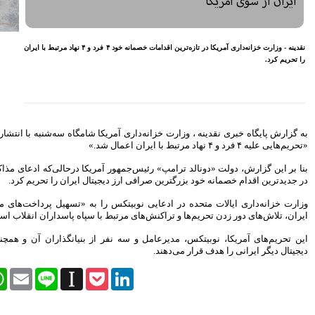
معیشتی کارکنان بانک‌ها
اختصاص وام به 40 هزار
بازنشسته تامین اجتماعی
نقدینه - وزارت خزانه‌داری آمریکا در تازه‌ترین اقدامات خصمانه خود ۴ فرد و ۴ نهاد مرتبط با ایران
مصوبه سازمان بورس در بلند
مدت به نفع بازار سهام و
صندوق‌های با درآمد ثابت است
بازدید مدیرعامل بیمه کوثر از
کارگزاری بیمه نماد غدیر
اعلام آمادگی بورس انرژی برای
انتشار گواهی سپرده بر روی
شامگاه سه‌شنبه با انتشار بیانیه‌ای اعلام کرد:
فرآورده‌های پالایشگاهی ‌
رشد ۱۶ درصدی مبلغ فروش
ماهانه ۲۷۶ شرکت تولیدی پذیرفته
یکا درحالی‌که ادعای مذاکره با ایران را دارد،
شده در بورس تهران
تال ایران را تحریم کرد.
افزایش سقف سرمایه‌گذاری
صندوق‌های با درآمد ثابت از
ا به «تسهیل پرداخت‌های مرتبط با فعالیت‌های
خواسته‌های همیشگی فعالان بازار
با سپاه پاسداران انقلاب اسلامی» متهم کرد.
بود
 از بنیانگذاران آن و همچنین سه صرافی ارز
آخرین خبرها
راهکارهای اتصال بازار بیمه با
Facebook
Twitter
WhatsApp
Email
Line
Instapaper
Pock
بازار سرمایه بررسی می شود
روایتی تازه از زندگی پدر مینیاتور
ایران با حمایت بانک پاسارگاد+
گزارش تصویری