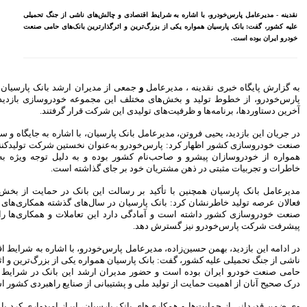
مصوبه سازمان بورس در بلند
‌های ناشی از جنگ تحمیلی
مدت به نفع بازار سهام و
ترین بانک‌های حامی صنعت
صندوق‌های با درآمد ثابت است
بازدید مدیرعامل بیمه کوثر از
کارگزاری بیمه نماد غدیر
اعلام آمادگی بورس انرژی برای
انتشار گواهی سپرده بر روی
دیران ارشد بانک پارسیان با حضور در شرکت
فرآورده‌های پالایشگاهی ‌
جموعه خودروسازی بازدید کردند و در جریان
کت قرار گرفتند.
رشد ۱۶ درصدی مبلغ فروش
ماهانه ۲۷۶ شرکت تولیدی پذیرفته
شده در بورس تهران
ان، با اشاره به جایگاه و سابقه پارس‌خودرو در
ان نخستین شرکت تولیدکننده خودرو در ایران،
افزایش سقف سرمایه‌گذاری
ه و به دلیل توجه ویژه به کیفیت محصولات،
صندوق‌های با درآمد ثابت از
گذاشته است.
خواسته‌های همیشگی فعالان بازار
بود
ین بانک در حمایت از بخش‌های مولد اقتصاد و
آخرین خبرها
ال‌های گذشته همکاری‌های گسترده و مؤثری با
 تعاملات و همکاری‌ها را در مسیر توسعه و
راهکارهای اتصال بازار بیمه با
بازار سرمایه بررسی می شود
روایتی تازه از زندگی پدر مینیاتور
خودرو، با اشاره به شرایط اقتصادی و چالش‌های
ایران با حمایت بانک پاسارگاد+
اره یکی از بزرگ‌ترین و اثرگذارترین بانک‌های
گزارش تصویری
رشد این بانک در شرایط کنونی، نشان‌دهنده
نی از صنایع راهبردی کشور است.
پیروزی ترامپ، بورس ایران را
سرخ پوش کرد
ان، ابراز امیدواری کرد با توسعه همکاری‌های