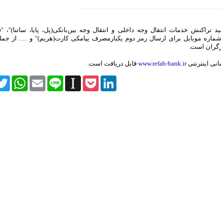
تراکنش خدمات انتقال وجه داخلی و انتقال وجه بین‌بانکی(پل، پایا، ساتنا)"، "ف
شماره موبایل برای ارسال رمز دوم یکبارمصرف پیامکی کارت(هریم)" و …. از جمله 
رگران است.
نی اینترنتی
www.refah-bank.ir
قابل دریافت است.
itter
WhatsApp
Email
Line
Instapaper
Pocket
LinkedIn