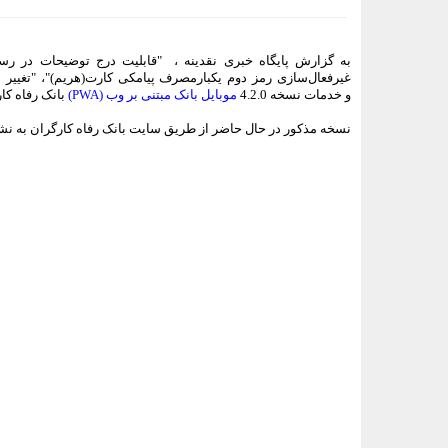
به گزارش پایگاه خبری نقدینه ، "قابلیت درج توضیحات در رسید 
غیرفعال‌سازی رمز دوم یکبارمصرف پیامکی کارت(هریم)"، "تغییر 
و خدمات نسخه 4.2.0
موبایل بانک مبتنی بر وب (PWA)
بانک رفاه کا
نسخه مذکور در حال حاضر از طریق سایت بانک رفاه کارگران به نشا
<###dynamic-0###>