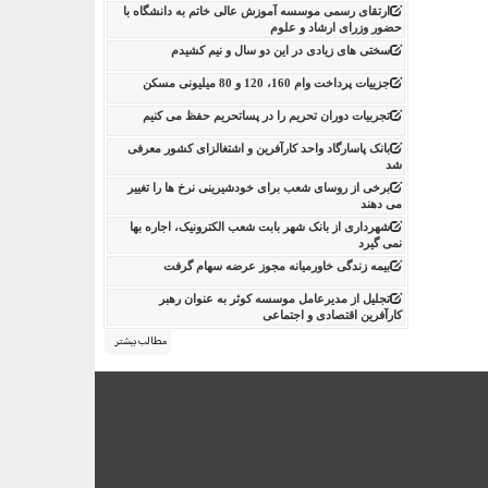
ارتقای رسمی موسسه آموزش عالی خاتم به دانشگاه با
حضور وزرای ارشاد و علوم
سختی های زیادی در این دو سال و نیم کشیدم
جزییات پرداخت وام 160، 120 و 80 میلیونی مسکن
تجربیات دوران تحریم را در پساتحریم حفظ می کنیم
بانک پاسارگاد واحد کارآفرین و اشتغالزای کشور معرفی
شد
برخی از روسای شعب برای خودشیرینی نرخ ها را تغییر
می دهند
شهرداری از بانک شهر بابت شعب الکترونیک، اجاره بها
نمی گیرد
بیمه زندگی خاورمیانه مجوز عرضه سهام گرفت
تجلیل از مدیرعامل موسسه کوثر به عنوان رهبر
کارآفرین اقتصادی و اجتماعی
مطالب بیشتر