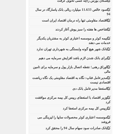
سکان بورس راچه کسی تحویل گرفت
سود خالص 11.633 میلیارد ریالی بانک پاسارگاد در سال
94
اقتصاد مقاومتی تنها راه درمان اقتصاد ایران است
شاخص ها هفته را سبز پوش آغاز کردند
بیمه کوثر و موسسه اعتباری کوثر به مشتریان یکدیگر
خدمات می دهند
بانک شهر هیچ گونه وابستگی به شهرداری تهران ندارد
برای بانک شدن لازم باشد افزایش سرمایه می دهیم
اوراق رهنی؛ نقطه اتصال بازار پول و سرمایه برای تامین
مالی
مدیرعامل فناپ: نگاه به اقتصاد مقاومتی یک نگاه ریاضت
اقتصادی نیست
استعفا مدیرعامل بانک دی
وزیر اقتصاد با استعفای رییس کل بیمه مرکزی موافقت
کرد
رییس کل بیمه مرکزی استعفا کرد
موسسه اعتباری کوثر محصولات سایپا را لیزینگی می
فروشد
بانک صادرات سود سهام سال 94 را محقق کرد