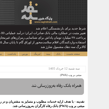
شرط جدید برای بازنشستگی اعلام شد
تغییر مثبت در عملکرد مالی بانک صادرات ایران/ درآمد عملیاتی 80 درصد رشد کرد
پرداخت ۲۷ میلیارد تومان پاداش برای شناسایی رمزارزهای غیرمجاز / کاهش سهم ایران از ماینینگ جهانی
استفاده واردکنندگان اقلام سلامت‌محور از اوراق گام تا پایان سال ۱۴۰۵ تمدید شد
کالابرگ سه دهک مشمول شارژ شد
صفحه نخست
بانک
بیمه
لیزینگ
بورس
یادداشت
سا
سه شنبه 12 خرداد 1405
مبتنی بر وب (PWA)
همراه بانک رفاه به‌روزرسانی شد
نقدینه - با هدف ارایه خدمات مطلوب و متمایز به مشتریان و در را
مبتنی بر وب (PWA) بانک رفاه کارگران به‌روزرسانی شد.