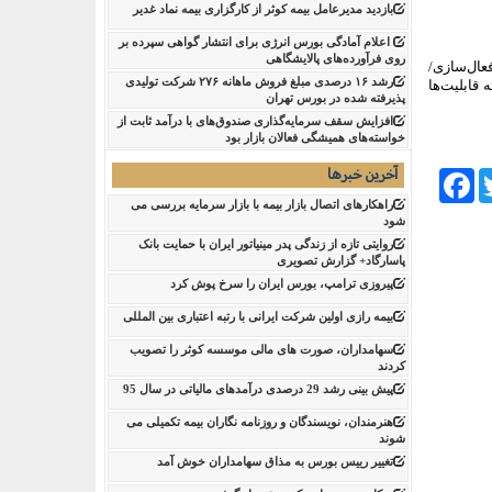
بازدید مدیرعامل بیمه کوثر از کارگزاری بیمه نماد غدیر
اعلام آمادگی بورس انرژی برای انتشار گواهی سپرده بر
روی فرآورده‌های پالایشگاهی ‌
عال‌سازی/
رشد ۱۶ درصدی مبلغ فروش ماهانه ۲۷۶ شرکت تولیدی
قابلیت‌ها
پذیرفته شده در بورس تهران
افزایش سقف سرمایه‌گذاری صندوق‌های با درآمد ثابت از
خواسته‌های همیشگی فعالان بازار بود
آخرین خبرها
Facebook
Tw
راهکارهای اتصال بازار بیمه با بازار سرمایه بررسی می
شود
روایتی تازه از زندگی پدر مینیاتور ایران با حمایت بانک
پاسارگاد+ گزارش تصویری
پیروزی ترامپ، بورس ایران را سرخ پوش کرد
بیمه رازی اولین شرکت ایرانی با رتبه اعتباری بین المللی
سهامداران، صورت های مالی موسسه کوثر را تصویب
کردند
پیش بینی رشد 29 درصدی درآمدهای مالیاتی در سال 95
هنرمندان، نویسندگان و روزنامه نگاران بیمه تکمیلی می
شوند
تغییر رییس بورس به مذاق سهامداران خوش آمد