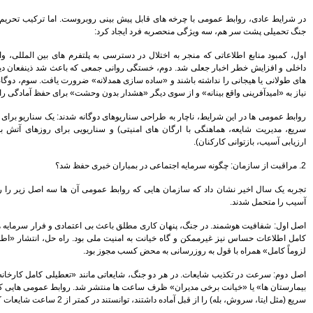
بیمه رازی اولین شرکت ایرانی با
 روبروست. اما ترکیب تحریم های فرسایشی با دو
رتبه اعتباری بین المللی
:
سهامداران، صورت های مالی
موسسه کوثر را تصویب کردند
به پلتفرم های بین المللی، وابستگی به شبکه های
معی که باعث شد ذینفعان دیگر توان پردازش پیام
پیش بینی رشد 29 درصدی
درآمدهای مالیاتی در سال 95
انه» ضرورت یافت. سوم، دوگانگی پیام که از یک سو
ن وحشت» برای حفظ آمادگی را ایجاد کرد.
هنرمندان، نویسندگان و روزنامه
نگاران بیمه تکمیلی می شوند
 دوگانه شدند: یک سناریو برای ساعات جنگ (واکنش
تغییر رییس بورس به مذاق
ناریویی برای روزهای آتش بس (بازسازی اعتماد،
سهامداران خوش آمد
سکان بورس راچه کسی تحویل
گرفت
سود خالص 11.633 میلیارد ریالی
بانک پاسارگاد در سال 94
مومی آن ها سه اصل زیر را رعایت کردند، کمترین
اقتصاد مقاومتی تنها راه درمان
اقتصاد ایران است
بی اعتمادی و فرار سرمایه ها می شد، اما افشای
شاخص ها هفته را سبز پوش آغاز
 بود. راه حل، انتشار «اطلاعات تأییدشده اما نه
کردند
بود.
بیمه کوثر و موسسه اعتباری کوثر
به مشتریان یکدیگر خدمات می
انند «تعطیلی کامل کارخانه ها»، «کمبود دارو در
دهند
شر شد. روابط عمومی هایی که کانال های رسمی و
بانک شهر هیچ گونه وابستگی به
دی را مهار کنند.
شهرداری تهران ندارد