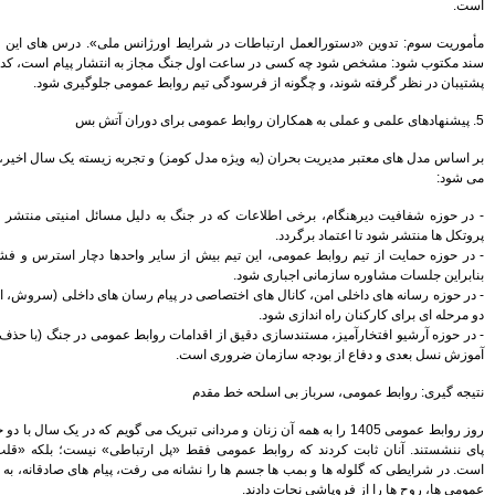
پساتحریم حفظ می کنیم
بانک پاسارگاد واحد کارآفرین و
ژانس ملی». درس های این یک سال باید تبدیل به
اشتغالزای کشور معرفی شد
 به انتشار پیام است، کدام کانال های ارتباطی
برخی از روسای شعب برای
بط عمومی جلوگیری شود.
خودشیرینی نرخ ها را تغییر می دهند
شهرداری از بانک شهر بابت
شعب الکترونیک، اجاره بها نمی گیرد
 تجربه زیسته یک سال اخیر، پیشنهادهای زیر ارائه
بیمه زندگی خاورمیانه مجوز
عرضه سهام گرفت
تجلیل از مدیرعامل موسسه کوثر
 دلیل مسائل امنیتی منتشر نشد، اکنون با رعایت
به عنوان رهبر کارآفرین اقتصادی و
اجتماعی
ایر واحدها دچار استرس و فشار روانی شده است؛
مطالب بیشتر
 رسان های داخلی (سروش، ایتا، بله) با احراز هویت
روابط عمومی در جنگ (با حذف جزئیات امنیتی) برای
مردانی تبریک می گویم که در یک سال با دو جنگ تحمیلی، هرگز از
ل ارتباطی» نیست؛ بلکه «قلب مراقبت سازمانی»
رفت، پیام های صادقانه، به موقع و همدلانه روابط