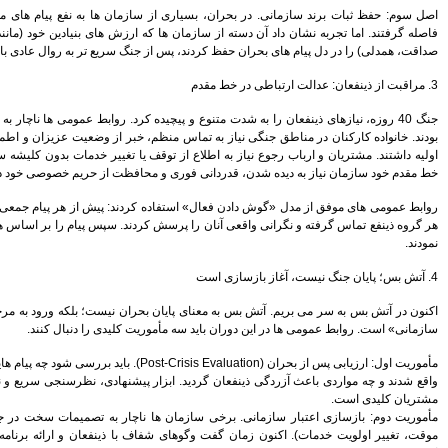
برای بانک شدن لازم باشد
ازمان ها به نفع پیام های ملی از هویت برند خود
افزایش سرمایه می دهیم
ه ارزش های بنیادین خود (مانند مسئولیت اجتماعی،
اوراق رهنی؛ نقطه اتصال بازار
جنگ سریع تر به روال عادی بازگشتند.
پول و سرمایه برای تامین مالی
مدیرعامل فناپ: نگاه به اقتصاد
مقاومتی یک نگاه ریاضت اقتصادی
نیست
یده کرد. روابط عمومی ها ناچار به طراحی نقشه همدلی
 خبر از وضعیت عزیزان و اطمینان از تأمین مایحتاج
استعفا مدیرعامل بانک دی
 یا تغییر خدمات بدون کلیشه سازی داشتند. کارکنان
وزیر اقتصاد با استعفای رییس کل
حافظت از حریم خصوصی خود داشتند.
بیمه مرکزی موافقت کرد
ند: پیش از هر پیام جمعی، ابتدا با نمونه هایی از
رییس کل بیمه مرکزی استعفا کرد
ردند. سپس پیام را بر اساس همان نگرانی ها تنظیم
موسسه اعتباری کوثر محصولات
سایپا را لیزینگی می فروشد
بانک صادرات سود سهام سال 94
را محقق کرد
ران نیست؛ بلکه ورود به مرحله «بازتوانی روانی و
ارتقای رسمی موسسه آموزش
ت کلیدی را دنبال کنند.
عالی خاتم به دانشگاه با حضور
وزرای ارشاد و علوم
مأموریت اول: ارزیابی پس از بحران (Post-Crisis Evaluation). باید بررسی شود چه پیام هایی در طول جنگ مؤثر
سختی های زیادی در این دو سال
 پیشنهادی، نظرسنجی سریع و ناشناس از کارکنان و
و نیم کشیدم
جزییات پرداخت وام 160، 120 و
اچار به تصمیمات سخت در جنگ شدند (مثلاً تعدیل
80 میلیونی مسکن
 با ذینفعان و ارائه برنامه جبران (حتی نمادین)
تجربیات دوران تحریم را در