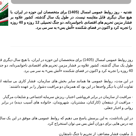
بازنشسته تامین اجتماعی
مصوبه سازمان بورس در بلند
(1405) برای متخصصان این حوزه در ایران، با
مدت به نفع بازار سهام و
شته، کشور علاوه بر
صندوق‌های با درآمد ثابت است
فشار مزمن تحریم های اقتصادی ناجوانمردانه، دو جنگ تحمیلی 12 روزه و 40 روزه
بازدید مدیرعامل بیمه کوثر از
 برد.
کارگزاری بیمه نماد غدیر
اعلام آمادگی بورس انرژی برای
انتشار گواهی سپرده بر روی
فرآورده‌های پالایشگاهی ‌
رشد ۱۶ درصدی مبلغ فروش
ماهانه ۲۷۶ شرکت تولیدی پذیرفته
متخصصان این حوزه در ایران، با هیچ سال دیگری قابل مقایسه نیست. در
شده در بورس تهران
طول یک سال گذشته، کشور علاوه بر فشار مزمن تحریم های اقتصادی ناجوانمردانه، دو جنگ تحمیلی 12 روزه و
افزایش سقف سرمایه‌گذاری
صندوق‌های با درآمد ثابت از
خواسته‌های همیشگی فعالان بازار
ن، فشار کاری بی سابقه ای را تحمل کردند. اما
بود
وار را بر عهده داشتند:
آخرین خبرها
 اجتماعی و شایعات مرگبار.
اده های آسیب دیده) در برابر ترس، ابهام، خستگی
راهکارهای اتصال بازار بیمه با
بازار سرمایه بررسی می شود
روایتی تازه از زندگی پدر مینیاتور
ومی های موفق در این یک سال چگونه عمل کردند و
ایران با حمایت بانک پاسارگاد+
گزارش تصویری
پیروزی ترامپ، بورس ایران را
سرخ پوش کرد