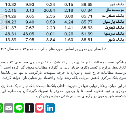
شهرداری تهران ندارد
برای بانک شدن لازم باشد
افزایش سرمایه می دهیم
اوراق رهنی؛ نقطه اتصال بازار
پول و سرمایه برای تامین مالی
مدیرعامل فناپ: نگاه به اقتصاد
مقاومتی یک نگاه ریاضت اقتصادی
نیست
استعفا مدیرعامل بانک دی
ت.
وزیر اقتصاد با استعفای رییس کل
بیمه مرکزی موافقت کرد
میانگین نسبت مطالبات غیر جاری در این ۱۶ بانک به ۱۲ درصد می‌رسد. یعنی ۱۲ درصد از منابعی که باید در
رییس کل بیمه مرکزی استعفا کرد
لبات معوق گیر کرده است. اگر این منابع بتوانند از
دند، نه تنها نیاز بانک‌ها به تزریق نقدینگی از
موسسه اعتباری کوثر محصولات
یز شتابی تازه خواهد گرفت.
سایپا را لیزینگی می فروشد
بانک صادرات سود سهام سال 94
یست؛ بلکه نیاز به یک همکاری استراتژیک میان بانک
را محقق کرد
لات‌گیرندگانِ بدحساب، این زنجیره مسدود شده
ردد.
ارتقای رسمی موسسه آموزش
عالی خاتم به دانشگاه با حضور
وزرای ارشاد و علوم
Facebook
Twitter
WhatsApp
Email
Line
Instapaper
Pock
سختی های زیادی در این دو سال
و نیم کشیدم
جزییات پرداخت وام 160، 120 و
80 میلیونی مسکن