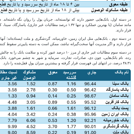
پیروزی ترامپ، بورس ایران را
سرخ پوش کرد
بیمه رازی اولین شرکت ایرانی با
رتبه اعتباری بین المللی
پول را روان نگه داشته‌اند. در این رده، بانک‌هایی
سهامداران، صورت های مالی
لکرد و تنها ۱.۳۲ درصد مطالبات غیر جاری)، پاسارگاد، سینا، کارآفرین و پست بانک
موسسه کوثر را تصویب کردند
پیش بینی رشد 29 درصدی
شگری و ملت ایستاده‌اند؛ آنها در منطقه خاکستری
درآمدهای مالیاتی در سال 95
 به دسته پایین‌تر سقوط کنند.
هنرمندان، نویسندگان و روزنامه
نگاران بیمه تکمیلی می شوند
ر جاری از مرز ۱۰ درصد عبور کرده و سلامت بانک را به چالش کشیده است. در این
 شهر به چشم می‌خورد. بانک سرمایه با ثبت رقم
تغییر رییس بورس به مذاق
سهامداران خوش آمد
سکان بورس راچه کسی تحویل
گرفت
سود خالص 11.633 میلیارد ریالی
بانک پاسارگاد در سال 94
اقتصاد مقاومتی تنها راه درمان
اقتصاد ایران است
شاخص ها هفته را سبز پوش آغاز
کردند
بیمه کوثر و موسسه اعتباری کوثر
به مشتریان یکدیگر خدمات می
دهند
بانک شهر هیچ گونه وابستگی به