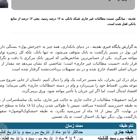
اختصاص وام به 40 هزار
بازنشسته تامین اجتماعی
مصوبه سازمان بورس در بلند
نقدینه - میانگین نسبت مطالبات غیر جاری شبکه بانکی به ۱۲ درصد رسید، یعنی ۱۲ درصد از منابع
مدت به نفع بازار سهام و
صندوق‌های با درآمد ثابت است
بازدید مدیرعامل بیمه کوثر از
کارگزاری بیمه نماد غدیر
اعلام آمادگی بورس انرژی برای
ز به «چرخش پول» بستگی دارد. اما وقتی بخشی از
انتشار گواهی سپرده بر روی
بانک، بلکه کل زنجیره تولید و اقتصاد با بحران
فرآورده‌های پالایشگاهی ‌
انک مرکزی با دقت و نگرانی آن را زیر ذره‌بین
رشد ۱۶ درصدی مبلغ فروش
ن می‌دهد چه مقدار از دارایی‌های بانک‌ها، از
ماهانه ۲۷۶ شرکت تولیدی پذیرفته
شده گرفتار شده است.
شده در بورس تهران
افزایش سقف سرمایه‌گذاری
م. داستان از جایی شروع می‌شود که وام‌گیرنده در
صندوق‌های با درآمد ثابت از
بات جاری» باقی می‌ماند؛ وضعیتی که برای بانک و
خواسته‌های همیشگی فعالان بازار
 ورق برمی‌گردد.
بود
 مانند یک سلسله‌مراتب از ریسک است: ابتدا وام
آخرین خبرها
به طبقه «سررسید گذشته» می‌افتد، سپس با طولانی شدن زمان (تا ۱۸ ماه) به سطح «معوق» نزول می‌کند و
سید بگذرد، به طبقه «مشکوک‌الوصول» سقوط می‌کند؛ جایی که
راهکارهای اتصال بازار بیمه با
بازار سرمایه بررسی می شود
روایتی تازه از زندگی پدر مینیاتور
ایران با حمایت بانک پاسارگاد+
گزارش تصویری