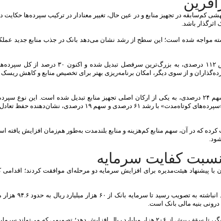
آفرین
ده سپرده‌های بانک کارآفرین در فروردین‌ماه ۱۴۰۵، از جهشی کم‌سابقه در تجهیز منابع و در عین حال، تغییر معنادار در ترکیب سپرده‌ها حک
 اثرگذار باشد.
به فروردین سال گذشته مواجه شده است؛ این سطح از رشد نشان می‌دهد بانک در جذب منابع جدید عم
در میان اجزای سپرده‌ای، «سپرده‌های بلندمدت سه‌ساله» با جهش ۱۱۲ درصدی، به بزرگ‌ترین سرفصل تبدی
‌گذاران و از سوی دیگر، امکان برنامه‌ریزی بهتر برای تخصیص منابع و کاهش ریسک ن
در کنار آن، «قرض‌الحسنه جاری ریالی» نیز با رشد ۹۲ درصدی و سهم ۲۴ درصدی، به یکی از ارکان اصلی تجهیز منابع تبدیل شده است. این نوع
هزینه پایین، نقش مهمی در بهبود حاشیه سود بانک دارند. همچنین «سپرده‌های کوتاه‌مدت» با رشد ۶۱ درصدی و سهم ۱۹ در
ه که در آن، سهم منابع کم‌هزینه و منابع بلندمدت به‌طور هم‌زمان افزایش یافته ا
شود.
 نسبت کفایت سرمایه
ز کرد و سهامداران با پیشنهاد هیئت‌مدیره برای افزایش سرمایه دو مرحله‌ای موافقت کردند؛ اقدامی 
در گام نخست، افزایش سرمایه‌ای به میزان ۵۸ درصد از محل سو
درونی بنیه مالی بانک است.
در گام دوم، هیئت‌مدیره اختیار دارد سرمایه بانک را از محل منابع دیگر، تا سقف بیش از ۲۰۶ هزار میلیارد ریال افزایش دهد؛ تصمیمی که می‌