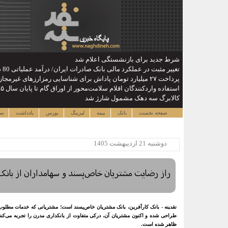
شرط جدید برای بازنشستگی اعلام شد
تغییر مثبت در عملکرد مالی بانک صادرات ایران/ درآمد عملیاتی 80 درصد رشد کرد
پرداخت ۲۷ میلیارد تومان پاداش برای شناسایی رمزارزهای غیرمجاز / کاهش سهم ایران از ماینینگ جهانی
استفاده واردکنندگان اقلام سلامت‌محور از اوراق گام تا پایان سال ۱۴۰۵ تمدید شد
کالابرگ سه دهک مشمول شارژ شد
صفحه نخست
بانک
بیمه
لیزینگ
بورس
یادداشت
سا
دوشنبه 21 ارديبهشت 1405
راز رضایت مشتریان خاص‌پسند و سهامداران از بانک 
نقدینه - بانک کارآفرین، بانک مشتریان خاص‌پسند است؛ مشتریانی که خدمات مطلوب 
طراحی شده و اکنون مشتریان آن، درکی متفاوت از بانکداری مدرن را تجربه می‌کنن
ظاهر شده است.