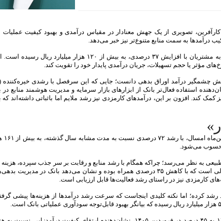
پایگاه خبری نقدینه ، عملکرد فروردین‌ماه ۱۴۰۵ بانک کارآفرین، تصویری از یک جهش معنادار در مقیاس درآمدی و بهبود کیفیت عمل
کیب درآمدها به سمت منابع متنوع‌تر نیز خبر می‌دهد.
در نخستین ماه سال، درآمد نماد «وکار» از محل اعطای تسهیلات به مشتریان با افزایش ۳۷ درصدی، به بیش از ۱۲۰ هزا
‌های مؤثر یا حجم تسهیلات، جریان درآمدی پایدار خود را تقویت کند.
این تغییر، نشان‌دهنده استفاده فعال‌تر بانک از ابزارهای بازار سرمایه و مدیریت هوشمند منابع در
 کند. افزون بر این، درآمدهای کارمزدی نیز رشد ملایم اما باثباتی داشته‌اند که 
ر
»
این گزارش می‌افزا
محسوب می‌شود.
، افزایش هزینه سود سپرده‌ها (رشد ۷۷ درصدی) طبیعی به نظر می‌رسد؛ چراکه همگام با رشد منابع و رقابت بر سر جذب سپرده، هز
نیز افزایش یافته است. با این حال، نکته مثبت، کنترل هزینه‌های مالی است که با کاهش ۳۵ درصدی همراه بوده و نشان می‌دهد بانک در م
ای کارمزدی نیز در راستای رشد فعالیت‌ها قابل ارزیابی است.
 هزینه عملیاتی «وکار» در فروردین‌ماه امسال ۶۶ درصد رشد کرده؛ اما نکته کلیدی اینجاست که سرعت رشد درآمدها از هزینه‌ها پیش
بهبود «تراز عملیاتی» بانک کارآفرین از ۴۰ درصد در فروردین ۱۴۰۴ به ۴۵ درصد در فروردین ۱۴۰۵، نشان‌دهنده ارتقای کیفیت درآم