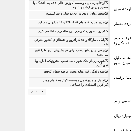
ارتقای رسمی موسسه آموزش عالی خاتم به دانشگاه با
حضور وزرای ارشاد و علوم
ایت دارد؛ تغییری
سختی های زیادی در این دو سال و نیم کشیدم
جزییات پرداخت وام 160، 120 و 80 میلیونی مسکن
لکردی بسیار
تجربیات دوران تحریم را در پساتحریم حفظ می کنیم
ل شده و اکنون ۳۰ درصد از کل سپرده‌ها را به خود
بانک پاسارگاد واحد کارآفرین و اشتغالزای کشور معرفی
قدینگی را
شد
برخی از روسای شعب برای خودشیرینی نرخ ها را تغییر
می دهند
 سپرده‌ها به دلیل
شهرداری از بانک شهر بابت شعب الکترونیک، اجاره بها
صدی، نشان‌دهنده حفظ تعادل میان منابع
نمی گیرد
بیمه زندگی خاورمیانه مجوز عرضه سهام گرفت
ست؛ ترکیبی
تجلیل از مدیرعامل موسسه کوثر به عنوان رهبر
کارآفرین اقتصادی و اجتماعی
مطالب بیشتر
که می‌تواند
د انباشته به تصویب رسید تا سرمایه بانک از ۶۰ هزار میلیارد ریال به حدود ۹۴.۶ هزار میلیارد ریال
تواند سرمایه بانک را تا