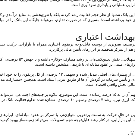
کارایی عملیاتی و پایداری سودآوری است.
نک کارآفرین در فروردین ۱۴۰۵ نشان می‌دهد این بانک نه‌تنها از نظر حجم فعالیت رشد کرده، بلکه با تنوع‌بخشی به منابع درآم
ری خود برداشته است؛ مسیری که در صورت تداوم، می‌تواند جایگاه این بانک را در میا
بهداشت اعتباری
ده تسهیلات بانک کارآفرین در فروردین‌ماه ۱۴۰۵، با رشد ۲۹ درصدی، تصویری از توسعه قابل‌توجه پرتفوی اعتباری همراه با بازآرایی ترک
م از تمرکز هدفمند بر ابزارهای تأمین مالی پرکاربرد.
سهم تسهیلات در قالب «مرابحه» به‌عنوان مهم‌ترین رکن پرتفوی تسهیلاتی، نقش تع
افزون بر این، «خرید دین» نیز با رشد چشمگیر ۷۰ درصدی، به یکی از پیشران‌های اصلی تبدیل شده و سهمی ۱۳ درصدی از
صادی و تأمین سرمایه در گردش آن‌ها از طریق تنزیل اسناد است. همچنین «مشارکت مدن
در بخش تسهیلات قرض‌الحسنه نیز رشد ۳۵ درصدی ثبت شده که سهم آن را به ۱۵ درصد رسانده است. این موضوع، علاوه بر جنبه‌های اجتماعی،
وفاداری مشتریان و تقویت منابع ارزان‌قیمت بانک کمک کند. تسهیلات ارزی نیز با رشد ۷ درصدی و سهم ۱۰ درصدی، نشان‌دهنده تدا
 در حال حرکت به سمت پرتفویی متوازن‌تر، با تمرکز بر عقود مبادله‌ای، ابزارهای 
این بازآرایی، در کنار رشد قابل‌توجه حجم تسهیلات، می‌تواند زمینه‌ساز بهبود کیفی