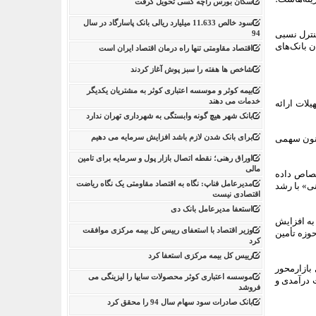
سکان بورس راچه کسی تحویل گرفت
سود خالص 11.633 میلیارد ریالی بانک پاسارگاد در سال
دی و کنترل نسبی
94
ن بانک‌های
اقتصاد مقاومتی تنها راه درمان اقتصاد ایران است
شاخص ها هفته را سبز پوش آغاز کردند
بیمه کوثر و موسسه اعتباری کوثر به مشتریان یکدیگر
خدمات می دهند
یب تسهیلات ارائه
بانک شهر هیچ گونه وابستگی به شهرداری تهران ندارد
برای بانک شدن لازم باشد افزایش سرمایه می دهیم
یین‌کننده‌ای در رشد مصارف «وکار» داشته و با جهش ۵۳ درصدی، اکنون سهمی
اوراق رهنی؛ نقطه اتصال بازار پول و سرمایه برای تامین
مالی
 کل پرتفوی را به خود اختصاص داده
مدیرعامل فناپ: نگاه به اقتصاد مقاومتی یک نگاه ریاضت
ی» با رشد
اقتصادی نیست
استعفا مدیرعامل بانک دی
 می‌تواند به افزایش
وزیر اقتصاد با استعفای رییس کل بیمه مرکزی موافقت
وم فعالیت بانک در حوزه تأمین
کرد
رییس کل بیمه مرکزی استعفا کرد
بازارمحور
موسسه اعتباری کوثر محصولات سایپا را لیزینگی می
ت درآمدی و
فروشد
بانک صادرات سود سهام سال 94 را محقق کرد