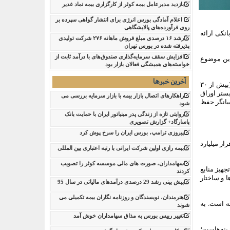
بازدید مدیرعامل بیمه کوثر از کارگزاری بیمه نماد غدیر
اعلام آمادگی بورس انرژی برای انتشار گواهی سپرده بر
روی فرآورده‌های پالایشگاهی ‌
یات بانکی ارائه
رشد ۱۶ درصدی مبلغ فروش ماهانه ۲۷۶ شرکت تولیدی
پذیرفته شده در بورس تهران
افزایش سقف سرمایه‌گذاری صندوق‌های با درآمد ثابت از
ر میلیارد ریال رسیده است. این موضوع
خواسته‌های همیشگی فعالان بازار بود
آخرین خبرها
نقطه درخشان کارنامه فروردین ۱۴۰۵ بانک کارآفرین را باید در جهش چشمگیر درآمد اوراق بدهی دانست؛ جایی که این سرفصل با رشدی خیره‌کننده (بیش از ۳۰
 بستر اوراق
راهکارهای اتصال بازار بیمه با بازار سرمایه بررسی می
بیانگر حفظ
شود
روایتی تازه از زندگی پدر مینیاتور ایران با حمایت بانک
پاسارگاد+ گزارش تصویری
پیروزی ترامپ، بورس ایران را سرخ پوش کرد
ید: درآمدهای عملیاتی بانک کارآفرین در فروردین‌ماه امسال، با رشد ۷۲ درصدی نسبت به مدت مشابه سال گذشته، به بیش از ۱۶۱ هزار میلیارد
بیمه رازی اولین شرکت ایرانی با رتبه اعتباری بین المللی
سهامداران، صورت های مالی موسسه کوثر را تصویب
ینه تجهیز منابع
کردند
دیریت بدهی‌ها و ساختار
پیش بینی رشد 29 درصدی درآمدهای مالیاتی در سال 95
هنرمندان، نویسندگان و روزنامه نگاران بیمه تکمیلی می
ی گرفته است. به
شوند
تغییر رییس بورس به مذاق سهامداران خوش آمد
دزایی نسبت به هزینه‌هاست؛