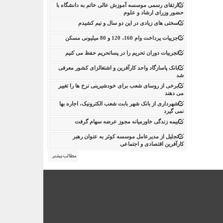
ارتقای رسمی موسسه آموزش عالی خاتم به دانشگاه با
حضور وزرای ارشاد و علوم
سختی های زیادی در این دو سال و نیم کشیدم
جزییات پرداخت وام 160، 120 و 80 میلیونی مسکن
تجربیات دوران تحریم را در پساتحریم حفظ می کنیم
بانک پاسارگاد واحد کارآفرین و اشتغالزای کشور معرفی
شد
برخی از روسای شعب برای خودشیرینی نرخ ها را تغییر
می دهند
شهرداری از بانک شهر بابت شعب الکترونیک، اجاره بها
نمی گیرد
بیمه زندگی خاورمیانه مجوز عرضه سهام گرفت
تجلیل از مدیرعامل موسسه کوثر به عنوان رهبر
کارآفرین اقتصادی و اجتماعی
مطالب بیشتر