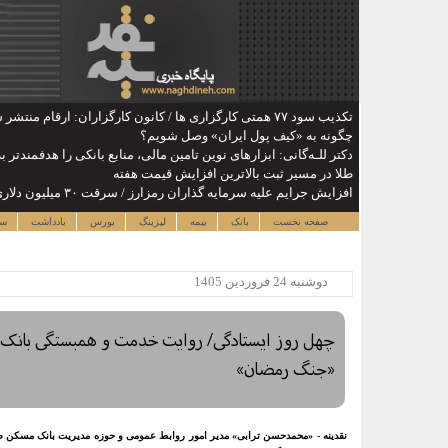
تکذیب سود ۷۷ همتی کارگزاری ها / کانون کارگزاران: ارقام منتشر شده مبنای مستند ندارد
چگونه به «کیف پول ایران» وصل شویم؟
دکتر للـه‌گانی: ابزارهای نوین تامین مالی، منابع بانکی را هدفمندتر
طلا در مسیر ثبت بالاترین افزایش قیمت هفته
افزایش جرایم علیه سرمایه گذاران رمزارز / سرقت ۳۰ میلیون دلاری در نیمه نخست ۲۰۲۶
صفحه نخست
بانک
بیمه
لیزینگ
بورس
یادداشت
سا
دوشنبه 24 فروردين 1405
چهل روز ایستادگی/ روایت خدمت و همبستگی بانک
«جنگ رمضان»
نقدینه - «محمدحسن ترابی» مدیر امور روابط عمومی و حوزه مدیریت بانک مسکن طی 