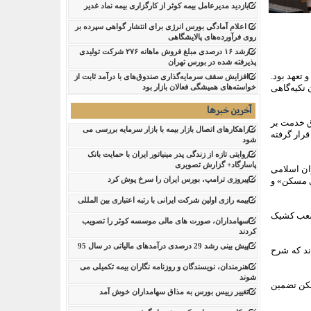
بازدید مدیرعامل بیمه کوثر از کارگزاری بیمه نماد غدیر
اعلام آمادگی بورس انرژی برای انتشار گواهی سپرده بر
روی فرآورده‌های پالایشگاهی ‌
رشد ۱۶ درصدی مبلغ فروش ماهانه ۲۷۶ شرکت تولیدی
پذیرفته شده در بورس تهران
 تعهد بود.
افزایش سقف سرمایه‌گذاری صندوق‌های با درآمد ثابت از
 تکیه‌گاهی
خواسته‌های همیشگی فعالان بازار بود
آخرین خبرها
رق خدمت بر
راهکارهای اتصال بازار بیمه با بازار سرمایه بررسی می
رار گرفته
شود
روایتی تازه از زندگی پدر مینیاتور ایران با حمایت بانک
پاسارگاد+ گزارش تصویری
ان اسلامی
پیروزی ترامپ، بورس ایران را سرخ پوش کرد
لی مسکن» و
بیمه رازی اولین شرکت ایرانی با رتبه اعتباری بین المللی
 شعب کشیک
سهامداران، صورت های مالی موسسه کوثر را تصویب
کردند
پیش بینی رشد 29 درصدی درآمدهای مالیاتی در سال 95
ند که شرح
هنرمندان، نویسندگان و روزنامه نگاران بیمه تکمیلی می
شوند
کن
تضمین
تغییر رییس بورس به مذاق سهامداران خوش آمد