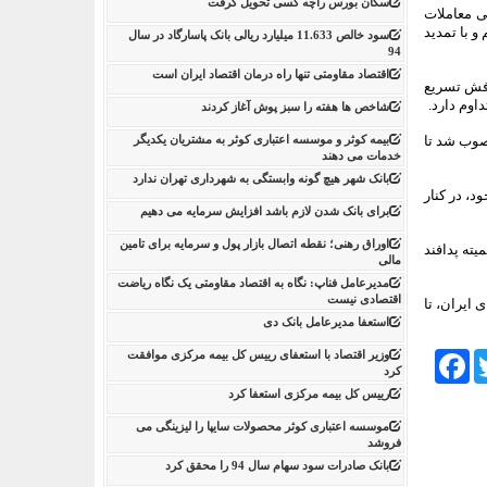
سکان بورس راچه کسی تحویل گرفت
ی معاملات
و با تمدید
سود خالص 11.633 میلیارد ریالی بانک پاسارگاد در سال
94
اقتصاد مقاومتی تنها راه درمان اقتصاد ایران است
ت که هدفش تسریع
شاخص ها هفته را سبز پوش آغاز کردند
ب شد تا
بیمه کوثر و موسسه اعتباری کوثر به مشتریان یکدیگر
خدمات می دهند
بانک شهر هیچ گونه وابستگی به شهرداری تهران ندارد
د، در کنار
برای بانک شدن لازم باشد افزایش سرمایه می دهیم
اوراق رهنی؛ نقطه اتصال بازار پول و سرمایه برای تامین
ته پدافند
مالی
مدیرعامل فناپ: نگاه به اقتصاد مقاومتی یک نگاه ریاضت
اقتصادی نیست
 ایران، تا
استعفا مدیرعامل بانک دی
Tw
Facebook
وزیر اقتصاد با استعفای رییس کل بیمه مرکزی موافقت
کرد
رییس کل بیمه مرکزی استعفا کرد
موسسه اعتباری کوثر محصولات سایپا را لیزینگی می
فروشد
بانک صادرات سود سهام سال 94 را محقق کرد