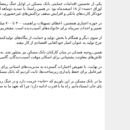
یکی از نخستین اقدامات حمایتی
بانک مسکن
در اوایل جنگ رمضان
اوراق «تسه» از ۱۸ اسفندماه بود. در همین راستا، با تمدید دوماهه‌ اعتبار
خودکار کارت‌های بانکی و افزایش سقف تراکنش‌های غیرحضوری، تلاش
در حوز
تعمیر و احداث سرپناه برای خانواده‌های آسیب‌دیده است. مفتخریم که طبق آمار، تاکنون بیش از 150 خانواده از این
از سوی دیگر و همگام با بخش تولید و حمایت از بنگاه‌های تولیدکننده کالاهای اس
چرخ تولید به عنوان اصل خودکفایی اقتصادی از کار نیفتد.
همین روحیه همدلی در میان کارکنان
بانک مسکن
نیز متبلور شد، به
تلاش‌های معاونت پشتیبانی برای اسکان موقت آسیب‌دیدگان، گامی بلن
در نهایت، با تفویض اختیارات گسترده به مدیریت‌های استانی برای
غیرعامل برای حفظ پایداری زیرساخت‌ها، ثابت کردیم که
بانک مسک
ما در
بانک مسکن
بر این باوریم که «خانه» حرمت دارد و در جنگ رم
پای جان ایستاده‌ایم. راه ما با قدرت ادامه دارد؛ چرا که تعهد ما ب
<###dynamic-0###>