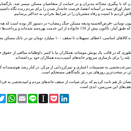
 که با پیگیری مجدّانه مدیران و در حمایت از متقاضیان مسکن میسر شد، بازگشای
اوراق تسه
در آستانه انقضا، فرصت خانه‌دار شدن را برای مردم زنده نگاه داشتیم 
 کردیم تا امنیت و رفاه مشتریان را در شرایط بحرانی به حداکثر برسانیم.
ه اعتباری همچنین، اعطای تسهیلات پراهمیت ۳۰۰ تا ۷۰۰ میلیون تومانی «قرض‌الحسنه ودیعه مسکن جنگ رمضان» در دستور کار بوده اس
 خدمت بهره‌مند شده‌اند و پرداخت‌ها تداوم دارد.
اسی، اعطای تسهیلات تا سقف ۱۰۰ میلیارد تومان نیز در
بانک مسکن
مصو
‌طوری که در قالب یک پویش مومنانه، همکاران ما با کسر داوطلبانه مبالغی از حقوق خو
د را برای بازسازی سریع‌تر خانه‌های آسیب‌دیده همکاران خود برداشته‌اند.
 سرعت‌بخشی به تصمیمات اعتباری و تمرکززدایی از مرکز، در کنار رصد هوشمندانه کمی
ن
در سخت‌ترین روزهای نبرد نیز تکیه‌گاهی مستحکم است.
ضان باز هم ثابت کردیم که برای صیانت از سقف خانه‌های مردم و امیدبخشی به فردای
ه سقف‌های این سرزمین، ابدی است.
itter
WhatsApp
Email
Line
Instapaper
Pocket
LinkedIn