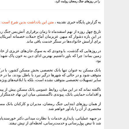
را در روزهای جنگ رمضان روایت کرد.
به گزارش پایگاه خبری نقدینه ،
متن این یادداشت بدین شرح است
:
تاریخ چهل روزه از نهم اسفندماه تا زمان برقراری آتش‌بس جنگ رمض
در این بازه دشوار که میهن عزیزمان آماج حملات خصمانه آمریکا
برای آرامش خانواده‌ها در سنگر خدمت باقی ماند.
در روزهایی که گذشت، با وجودی که به سوگ جان‌های عزیزی از خان
زمین بماند؛ چرا که باور داشتیم بهترین ادای دین به خون پاک ش
بود.
بانک مسکن
به عنوان تنها بانک تخصصی بخش مسکن کشور، با درک
متوقف شود و در حالی که شهرها درگیر نبرد با باطل بودند، ما در 
سایر تسهیلات تخصصی متوقف نشده است، بلکه با ابلاغیه‌های ویژه، 
ناگفته نماند که در این میان، روابط عمومی
بانک مسکن
بیش از پیش
و اقدامات حمایتی بانک، پیوندی ناگسستنی میان این نهاد خدمتگزار 
از همان روزهای ابتدایی جنگ رمضان، مدیران و کارکنان
بانک مس
مختصری از آن را یادآور خواهم شد.
در جبهه عملیاتی، پایداری خدمات با نظارت میدانی دکتر خورسند
شد تا نبض پول‌رسانی و خدمت‌رسانی، لحظه‌ای از تپش نیفتد.