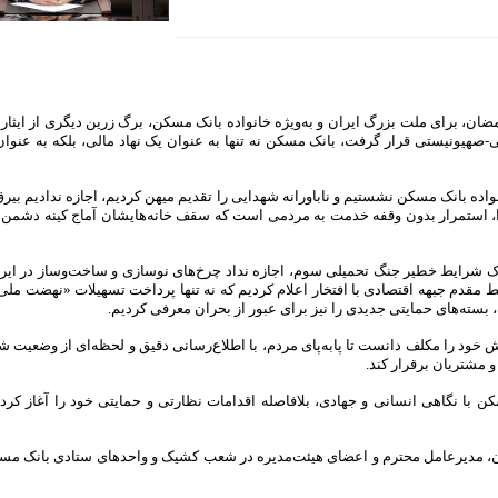
ان، برای ملت بزرگ ایران و به‌ویژه خانواده بانک مسکن، برگ زرین دیگری از ایثار و
یی-صهیونیستی قرار گرفت،
بانک مسکن
نه تنها به عنوان یک نهاد مالی، بلکه به عنوان
واده
بانک مسکن
نشستیم و ناباورانه شهدایی را تقدیم میهن کردیم، اجازه ندادیم بی
هدا، استمرار بدون وقفه خدمت به مردمی است که سقف خانه‌هایشان آماج کینه دشمن ق
 شرایط خطیر جنگ تحمیلی سوم، اجازه نداد چرخ‌های نوسازی و ساخت‌وساز در ایر
خط مقدم جبهه اقتصادی با افتخار اعلام کردیم که نه تنها پرداخت تسهیلات «نهضت م
بسته‌های حمایتی جدیدی را نیز برای عبور از بحران معرفی کردیم.
 خود را مکلف دانست تا پا‌به‌پای مردم، با اطلاع‌رسانی دقیق و لحظه‌ای از وضعیت
و مشتریان برقرار کند.
کن
با نگاهی انسانی و جهادی، بلافاصله اقدامات نظارتی و حمایتی خود را آغاز کرد
یان، مدیرعامل محترم و اعضای هیئت‌مدیره در شعب کشیک و واحدهای ستادی
بانک مس