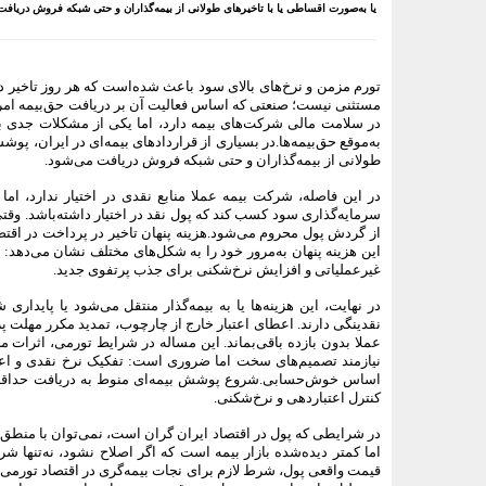
یا به‌صورت اقساطی یا با تاخیرهای طولانی از بیمه‌گذاران و حتی شبکه فروش دریافت
تورم مزمن و نرخ‌های بالای سود باعث شده‌است که هر روز تاخیر در
مستثنی نیست؛ صنعتی که اساس فعالیت آن بر دریافت حق‌بیمه امر
در سلامت مالی شرکت‌های بیمه دارد، اما یکی از مشکلات جدی ب
به‌موقع حق‌بیمه‌ها.در بسیاری از قراردادهای بیمه‌ای در ایران، پوش
طولانی از بیمه‌گذاران و حتی شبکه فروش دریافت می‌شود.
در این فاصله، شرکت بیمه عملا منابع نقدی در اختیار ندارد، ا
سرمایه‌گذاری سود کسب کند که پول نقد در اختیار داشته‌باشد. وقت
از گردش پول محروم می‌شود.هزینه پنهان تاخیر در پرداخت در اقت
این هزینه پنهان به‌مرور خود را به شکل‌های مختلف نشان می‌دهد
غیرعملیاتی و افزایش نرخ‌شکنی برای جذب پرتفوی جدید.
در نهایت، این هزینه‌ها یا به بیمه‌گذار منتقل می‌شود یا پاید
نقدینگی دارند. اعطای اعتبار خارج از چارچوب، تمدید مکرر مهلت
عملا بدون بازده باقی‌بماند. این مساله در شرایط تورمی، اثرا
نیازمند تصمیم‌های سخت اما ضروری است: تفکیک نرخ نقدی و اعتب
اساس خوش‌حسابی.شروع پوشش بیمه‌ای منوط به دریافت حداقل ح
کنترل اعتباردهی و نرخ‌شکنی.
در شرایطی که پول در اقتصاد ایران گران است، نمی‌توان با منطق 
اما کمتر دیده‌شده بازار بیمه است که اگر اصلاح نشود، نه‌تنها شرک
قیمت واقعی پول، شرط لازم برای نجات بیمه‌گری در اقتصاد تورمی 