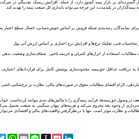
ار گسترده‌ای بر بازار بیمه کشور دارد، از جمله: افزایش ریسک نقدینگی در شرکت‌
یمه‌گذاران در بلندمدت، این چرخه می‌تواند پایداری کل صنعت بیمه را تهدید کند.
ی برای نمایندگان، رتبه‌بندی شبکه فروش بر اساس خوش‌حسابی، اتصال سطح اعتبار به 
 مطالبات، استفاده از ابزارهای کنترلی و جریمه تاخیر، شفاف‌سازی وضعیت بدهی نم
وط به دریافت حداقل حق‌بیمه، محدودسازی پوشش کامل برای قراردادهای اعتباری، ا
عتباردهی، الزام افشای مطالبات معوق در صورت‌های مالی، نظارت بر نرخ‌شکنی ناشی 
 ضعف در وصول حق‌بیمه‌ها، فرآیند بیمه‌گری را با چالش‌های جدی مواجه کرده‌است. خوا
‌برداری از وجوه نقد محروم می‌کند و هزینه‌های پنهان سنگینی به صنعت تحمیل می‌ک
البات و نظارت موثر است. تنها با درنظرگرفتن واقعیت‌های مالی و اقتصادی می‌توان 
itter
WhatsApp
Email
Line
Instapaper
Pocket
LinkedIn