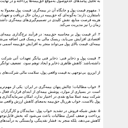
به تحلیل پیامدهای عدم‌وصول به‌موقع حق‌بیمه‌ها پرداخته و در نهای
۱. مفهوم قیمت پول و جایگاه آن در بیمه‌گری: قیمت پول معمولا به 
نامتقارن دارند؛ به‌گونه‌ای که حق‌بیمه در زمان حال دریافت و تع
هزینه فرصت منابع، نقش کلیدی در تصمیم‌گیری‌های بیمه‌گری داش
زمان را نیز مدیریت می‌کند.
۲. اثر قیمت پول بر محاسبه حق‌بیمه: در فرآیند نرخ‌گذاری بیم
اقتصادی افزایش می‌یابد، ریسک مالی به ریسک فنی اضافه می‌شود
بیمه‌ای، قیمت بالای پول می‌تواند منجر به افزایش حق‌بیمه اسمی ش
۳. قیمت پول و ذخایر فنی: ذخایر فنی بیانگر تعهدات آتی شرکت ب
داشته‌باشد: کاهش ظاهری ذخایر و ایجاد توهم سود، تضعیف توانگری
از این‌رو، بی‌توجهی به قیمت واقعی پول، سلامت مالی شرکت‌های بی
۴. خواب مطالبات؛ چالش پنهان بیمه‌گری در ایران: یکی از مهم‌ت
است. در بسیاری از موارد، پوشش بیمه‌ای از ابتدای قرارداد فعال 
شرکت بیمه عملا منابع نقدی در اختیار ندارد، امکان سرمایه‌گذاری
پول بالاست، خواب هر‌ریال حق‌بیمه به‌معنای کاهش ارزش واقعی م
۵. نقش شبکه فروش در تشدید خواب پول: نمایندگان و کارگزاران 
پرداخت و ضعف کنترل مطالبات باعث می‌شود که بخش قابل‌توجهی ا
کاهش می‌دهد، بلکه منجر به: فشار نقدینگی، وابستگی به درآمدهای