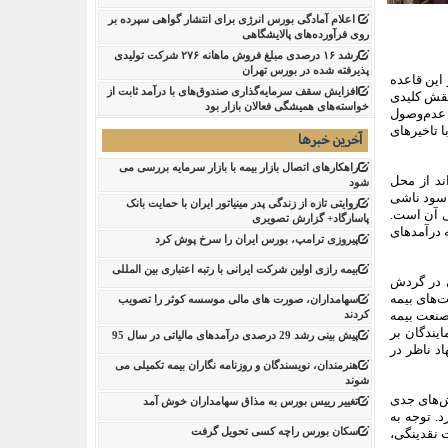
اعلام آمادگی بورس انرژی برای انتشار گواهی سپرده بر
روی فرآورده‌های پالایشگاهی ‌
رشد ۱۶ درصدی مبلغ فروش ماهانه ۲۷۶ شرکت تولیدی
پذیرفته شده در بورس تهران
 این قاعده
افزایش سقف سرمایه‌گذاری صندوق‌های با درآمد ثابت از
نقش کلیدی
خواسته‌های همیشگی فعالان بازار بود
 عدم‌وصول
ا تاخیرهای
آخرین خبرها
راهکارهای اتصال بازار بیمه با بازار سرمایه بررسی می
ند از محل
شود
ز سود ناشی
روایتی تازه از زندگی پدر مینیاتور ایران با حمایت بانک
ی آن است.
پاسارگاد+ گزارش تصویری
 درآمدهای
پیروزی ترامپ، بورس ایران را سرخ پوش کرد
بیمه رازی اولین شرکت ایرانی با رتبه اعتباری بین المللی
ی در گردش
‌های بیمه
سهامداران، صورت های مالی موسسه کوثر را تصویب
صنعت بیمه
کردند
یندگان بر
پیش بینی رشد 29 درصدی درآمدهای مالیاتی در سال 95
د ناظر در
هنرمندان، نویسندگان و روزنامه نگاران بیمه تکمیلی می
شوند
ش‌های جدی
تغییر رییس بورس به مذاق سهامداران خوش آمد
د. توجه به
سکان بورس راچه کسی تحویل گرفت
 نقدینگی،