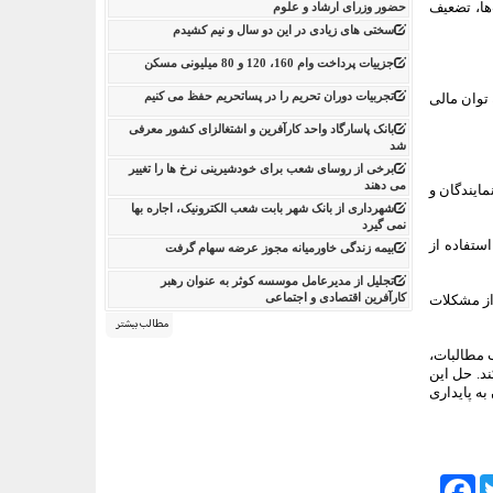
ها، تضعیف
حضور وزرای ارشاد و علوم
سختی های زیادی در این دو سال و نیم کشیدم
جزییات پرداخت وام 160، 120 و 80 میلیونی مسکن
تجربیات دوران تحریم را در پساتحریم حفظ می کنیم
توان مالی
بانک پاسارگاد واحد کارآفرین و اشتغالزای کشور معرفی
شد
برخی از روسای شعب برای خودشیرینی نرخ ها را تغییر
می دهند
ایندگان و
شهرداری از بانک شهر بابت شعب الکترونیک، اجاره بها
نمی گیرد
ستفاده از
بیمه زندگی خاورمیانه مجوز عرضه سهام گرفت
تجلیل از مدیرعامل موسسه کوثر به عنوان رهبر
کارآفرین اقتصادی و اجتماعی
از مشکلات
مطالب بیشتر
ب مطالبات،
ند. حل این
به پایداری
Facebook
Tw