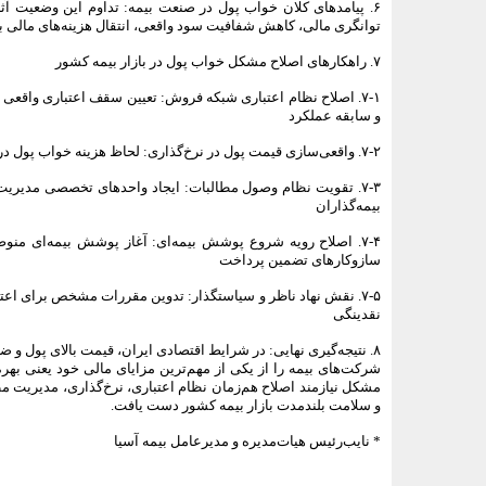
۶. پیامدهای کلان خواب پول در صنعت بیمه: تداوم این وضعیت آث
توانگری مالی، کاهش شفافیت سود واقعی، انتقال هزینه‌های مالی به ب
۷. راهکارهای اصلاح مشکل خواب پول در بازار بیمه کشور
۷-۱. اصلاح نظام اعتباری شبکه فروش: تعیین سقف اعتباری واقع
و سابقه عملکرد
۷-۲. واقعی‌سازی قیمت پول در نرخ‌گذاری: لحاظ هزینه خواب پول در محاسبات فنی، تفکیک نرخ‌ها و افزایش نرخ اعتباری بر اساس ارزش آتی پول
۷-۳. تقویت نظام وصول مطالبات: ایجاد واحدهای تخصصی مدیریت
بیمه‌گذاران
۷-۴. اصلاح رویه شروع پوشش بیمه‌ای: آغاز پوشش بیمه‌ای من
سازوکارهای تضمین پرداخت
۷-۵. نقش نهاد ناظر و سیاستگذار: تدوین مقررات مشخص برای ا
نقدینگی
۸. نتیجه‌گیری نهایی: در شرایط اقتصادی ایران، قیمت بالای پول و
شرکت‌های بیمه را از یکی از مهم‌ترین مزایای مالی خود یعنی بهره
مشکل نیازمند اصلاح هم‌زمان نظام اعتباری، نرخ‌گذاری، مدیریت مط
و سلامت بلندمدت بازار بیمه کشور دست یافت.
* نایب‌رئیس هیات‌مدیره و مدیرعامل بیمه آسیا