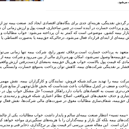
 می‌شود.
 گردش نقدینگی، هزینه‌ای جدی برای بنگاه‌های اقتصادی ایجاد کند. صنعت بیمه نیز از
وز و پرداخت خسارت در آینده است.در چنین ساختاری، قیمت پول و ارزش زمانی آن 
ازار بیمه کشور، موضوعی است که کمتر به آن پرداخته می‌شود: خواب مطالبات و
ش بیمه‌ای از ابتدای قرارداد فعال می‌شود، درحالی‌که حق‌بیمه یا به‌صورت اقساطی یا ب
ما متعهد به پرداخت خسارت است.برخلاف تصور رایج، شرکت بیمه تنها زمانی می‌توا
ی حق‌بیمه‌ها وصول نمی‌شود، امکان بهره‌برداری مالی از بین می‌رود و شرکت بیمه ا
صادی که قیمت پول بالاست، خواب هر‌ریال حق‌بیمه به‌معنای ازدست‌رفتن ارزش واقع
: فشار بر نقدینگی شرکت‌های بیمه، کاهش توان پرداخت به‌موقع خسارت، وابستگی به
اری شرکت بیمه را تهدید می‌کند.شبکه فروش، نمایندگان و کارگزاران بیمه، نقش مهم
 پرداخت و ضعف در کنترل مطالبات باعث شده‌است که بخش قابل‌توجهی از منابع شرکت
ت مخرب‌تری نسبت به اقتصادهای باثبات دارد.راهکار چیست؟ حل مشکل خواب پول در 
اری و حذف تخفیف‌های غیرواقعی، اصلاح نظام اعتباری شبکه فروش و رتبه‌بندی نما
ق‌بیمه، شفاف‌سازی مطالبات معوق در صورت‌های مالی شرکت‌ها، نقش فعال نها
«بیمه نسیه» انتظار صنعت بیمه‌ای سالم و پایدار داشت. خواب مطالبات، یکی از چال
ت‌های بیمه بلکه کل بازار و بیمه‌گذاران را با هزینه‌های سنگین‌تری مواجه خواهد کر
ایران است. این مقاله ضمن بررسی اثر قیمت پول بر نرخ‌گذاری، ذخایر فنی و مدیریت