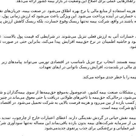
ت راهکارهایی عملی برای اصلاح این وضعیت در بازار بیمه کشور ارائه می‌دهد.
هزینه استفاده از منابع مالی یا نرخ بهره اطلاق می‌شود. در صنعت بیمه، جریان‌های ن
هدات خسارتی در آینده پرداخت می‌شود. این ویژگی باعث می‌شود که ارزش زمانی پول، ن
ته باشند.در واقع، شرکت بیمه نه‌تنها ریسک وقوع خسارت، بلکه ریسک کاهش ارزش پ
ه‌ای، خسارات آتی به ارزش فعلی تنزیل می‌شوند. در شرایطی که قیمت پول بالاست: 
 و حاشیه اطمینان در نرخ حق‌بیمه افزایش پیدا می‌کند، بنابراین حتی در صورت 
ود.
یمه هستند. انتخاب نرخ تنزیل نامناسب در اقتصادی تورمی می‌تواند پیامدهای زیر را
 مالی در بلندمدت، افزایش ریسک ناتوانی در ایفای تعهدات.
مه را با خطر جدی مواجه می‌کند.
رین مشکلات صنعت بیمه کشور، عدم‌وصول به‌موقع حق‌بیمه‌ها از سوی بیمه‌گذاران و 
می‌شود، درحالی‌که حق‌بیمه با تاخیرهای طولانی دریافت یا حتی معوق می‌ماند.در چن
 و کسب بازده از بین می‌رود و هزینه فرصت بالایی به شرکت تحمیل می‌شود. در اقتصا
نابع شرکت بیمه است.
بیمه نقش حیاتی در گردش نقدینگی دارند. اعطای اعتبارات خارج از چارچوب، تمدید 
ز سرمایه شرکت‌های بیمه بدون بازده باقی‌بماند.این مساله نه‌تنها سودآوری شرک
 غیرعملیاتی و نرخ‌شکنی برای جذب پرتفوی جدیدمی‌شود.