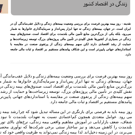
معیشتی کارکنان بانک‌ها
اختصاص وام به 40 هزار
بازنشسته تامین اجتماعی
مصوبه سازمان بورس در بلند
و دلایل عقب‌ماندگی آن در
مدت به نفع بازار سهام و
ه‌گذاری خانوارها به شمار
صندوق‌های با درآمد ثابت است
تصاد است. صندوق‌های بیمه
بازدید مدیرعامل بیمه کوثر از
زرگ، توسعه زیرساخت‌ها و
کارگزاری بیمه نماد غدیر
فوی صنعت در مقایسه با
اقتصاد و ثبات مالی جامعه
اعلام آمادگی بورس انرژی برای
انتشار گواهی سپرده بر روی
فرآورده‌های پالایشگاهی ‌
رشد ۱۶ درصدی مبلغ فروش
ماهانه ۲۷۶ شرکت تولیدی پذیرفته
شده در بورس تهران
دگی و دلایل عقب‌ماندگی آن در ایران است. در
‌گذاری خانوارها به شمار می‌رود، بلکه یکی از
افزایش سقف سرمایه‌گذاری
. صندوق‌های بیمه زندگی در بسیاری از کشورها
صندوق‌های با درآمد ثابت از
خواسته‌های همیشگی فعالان بازار
رساخت‌ها و حمایت از رشد اقتصادی دارند لکن
بود
ستانداردهای جهانی پایین‌تر است و این شکاف
آخرین خبرها
دیل شود که چرا رشد بیمه زندگی به کُندی پیش
راهکارهای اتصال بازار بیمه با
 تعهدات بلندمدت تا نبود محصولات جذاب و
بازار سرمایه بررسی می شود
زندگی، نرخ‌های بالای تورم که ارزش تعهدات
روایتی تازه از زندگی پدر مینیاتور
شرکت‌ها که نوآوری محصول را با کندی پیش
ایران با حمایت بانک پاسارگاد+
واند به ظرفیت واقعی خود که تبدیل شدن به ستون
گزارش تصویری