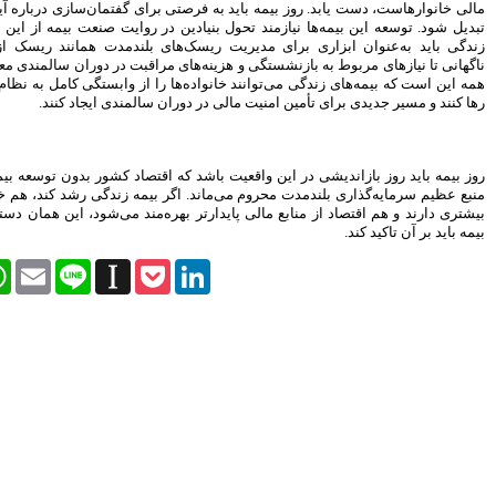
رای گفتمان‌سازی درباره آینده بیمه‌های زندگی
پیروزی ترامپ، بورس ایران را
 در روایت صنعت بیمه از این محصول است. بیمه
سرخ پوش کرد
 بلندمدت همانند ریسک ازکارافتادگی و فوت
راقبت در دوران سالمندی معرفی شود. مهم‌تر از
بیمه رازی اولین شرکت ایرانی با
را از وابستگی کامل به نظام بازنشستگی دولتی
رتبه اعتباری بین المللی
سالمندی ایجاد کنند.
سهامداران، صورت های مالی
موسسه کوثر را تصویب کردند
پیش بینی رشد 29 درصدی
درآمدهای مالیاتی در سال 95
قتصاد کشور بدون توسعه بیمه‌های زندگی از یک
بیمه زندگی رشد کند، هم خانوارها امنیت مالی
هنرمندان، نویسندگان و روزنامه
نگاران بیمه تکمیلی می شوند
ه‌مند می‌شود، این همان دستاوردی است که روز
تغییر رییس بورس به مذاق
سهامداران خوش آمد
Facebook
Twitter
WhatsApp
Email
Line
Instapaper
Pock
سکان بورس راچه کسی تحویل
گرفت
سود خالص 11.633 میلیارد ریالی
بانک پاسارگاد در سال 94
اقتصاد مقاومتی تنها راه درمان
اقتصاد ایران است
شاخص ها هفته را سبز پوش آغاز
کردند
بیمه کوثر و موسسه اعتباری کوثر
به مشتریان یکدیگر خدمات می
دهند