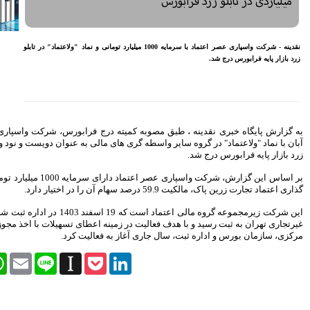
معیشتی کارکنان بانک‌ها
اختصاص وام به 40 هزار
بازنشسته تامین اجتماعی
 با سرمایه 1000 میلیارد تومانی و نماد "ولاعتماد" در تابلو
مصوبه سازمان بورس در بلند
مدت به نفع بازار سهام و
صندوق‌های با درآمد ثابت است
بازدید مدیرعامل بیمه کوثر از
کارگزاری بیمه نماد غدیر
اعلام آمادگی بورس انرژی برای
انتشار گواهی سپرده بر روی
به گزارش پایگاه خبری نقدینه ، طبق مصوبه کمیته درج فرابورس، شرکت واسپاری عصر اعتماد از 12
فرآورده‌های پالایشگاهی ‌
لی به عنوان دویست و نود و یکمین نماد در تابلو
رشد ۱۶ درصدی مبلغ فروش
ماهانه ۲۷۶ شرکت تولیدی پذیرفته
شده در بورس تهران
بر اساس این گزارش، شرکت واسپاری عصر اعتماد دارای سرمایه 1000 میلیارد تومانی است و سرمایه
افزایش سقف سرمایه‌گذاری
صندوق‌های با درآمد ثابت از
خواسته‌های همیشگی فعالان بازار
این شرکت زیرمجموعه‌ گروه مالی اعتماد است که 19 اسفند 1403 در اداره ثبت شرکت ها و موسسات
بود
اعطای تسهیلات با اخذ مجوزهای قانونی از بانک
الیت کرد.
آخرین خبرها
Facebook
Twitter
WhatsApp
Email
Line
Instapaper
Pock
راهکارهای اتصال بازار بیمه با
بازار سرمایه بررسی می شود
روایتی تازه از زندگی پدر مینیاتور
ایران با حمایت بانک پاسارگاد+
گزارش تصویری