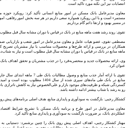
بیمه رازی اولین شرکت ایرانی با
رتبه اعتباری بین المللی
أکید کرد: رویکرد حوزه منابع انسانی «بهبود
سهامداران، صورت های مالی
ر سه بخش امور رفاهی، امور کارکنان و آموزش
موسسه کوثر را تصویب کردند
پیش بینی رشد 29 درصدی
دوران مشابه سال قبل مطلوب است
درآمدهای مالیاتی در سال 95
هنرمندان، نویسندگان و روزنامه
مور شعب و بازاریابی ضمن قدردانی از تلاش
نگاران بیمه تکمیلی می شوند
 با نیاز مشتریان تصریح کرد: روند رشد هفت
تغییر رییس بورس به مذاق
طلوب است و نیاز به شتاب‌دهی بیشتری دارد.
سهامداران خوش آمد
تریان و تحقق اهداف بانک در جذب منابع موثر
سکان بورس راچه کسی تحویل
گرفت
سود خالص 11.633 میلیارد ریالی
تقوی با ارائه آمار جذب منابع و وصول مطالبات بانک طی 7 ماهه ابتدای سال جاری افزود: روند رشد
بانک پاسارگاد در سال 94
ابع در بانک طی ماه‌های سپری شده از سال 1404 مطلوب بوده است و امیدواریم با استفاده از
اقتصاد مقاومتی تنها راه درمان
نیاز به کاهش ناترازی بانک، این روند مثبت و
اقتصاد ایران است
شاخص ها هفته را سبز پوش آغاز
کردند
ف اصلی برنامه‌های پیش‌ روی بانک است
بیمه کوثر و موسسه اعتباری کوثر
با تشریح شرایط اقتصادی کشور و وضعیت
به مشتریان یکدیگر خدمات می
دهند
منابع تأکید کرد.
بانک شهر هیچ گونه وابستگی به
ین برشمرد: دستیابی به پایداری منابع مالی،
شهرداری تهران ندارد
 بهینه اعتبار از مهم‌ترین برنامه‌هایی است