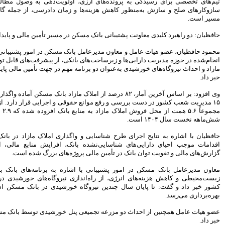
ولویت‌دهی به وصول مطالبات ارزی و پیگیری
پساتحریم حفظ می کنیم
مان دادرسی، از جمله گام‌های کلیدی در این
بانک پاسارگاد واحد کارآفرین و
اشتغالزای کشور معرفی شد
در مسیر تأمین مالی و پایداری انرژی
برخی از روسای شعب برای
خودشیرینی نرخ ها را تغییر می دهند
انک مسکن
در امور پشتیبانی، با تشریح اقدامات
شهرداری از بانک شهر بابت
نکی، از پیشرفت‌های قابل توجه در فروش املاک
شعب الکترونیک، اجاره بها نمی گیرد
مهم در جهت تأمین مالی پایدار و کاهش هزینه‌ها
بیمه زندگی خاورمیانه مجوز
عرضه سهام گرفت
بانک مسکن
آماده واگذاری است و مابقی در
تجلیل از مدیرعامل موسسه کوثر
به عنوان رهبر کارآفرین اقتصادی و
۱۵ مدیریت شعب کشور در دست بررسی و رفع موانع حقوقی و اجرایی قرار دارد. از سال ۱۴۰۱ تاکنون،
اجتماعی
مجموعاً ۵.۶ همت از محل فروش املاک مازاد به منابع بانک افزوده شده که ۲.۹ همت آن مربوط به
مطالب بیشتر
گذاری املاک مازاد در
بانک مسکن
گفت: این
ک، افزایش منابع مالی، ارتقای شفافیت در
ژه‌های بزرگ شده است.
شاره به برنامه‌های بانک برای تحقق الزامات
ی نیروگاه‌های خورشیدی در استان‌های مختلف
خورشیدی در
بانک مسکن
استان‌های مختلف به
پنل خورشیدی توسط
بانک مسکن
در آینده نزدیک