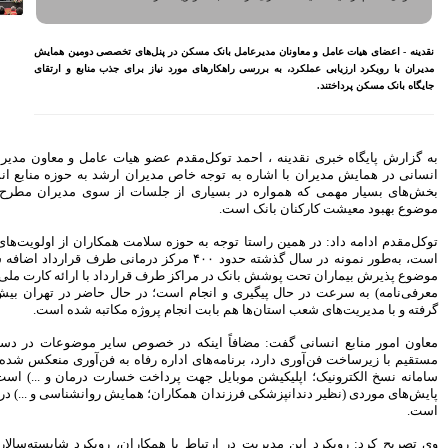
بازنشسته تامین اجتماعی
مصوبه سازمان بورس در بلند
مدت به نفع بازار سهام و
‌های تخصصی دومین همایش
صندوق‌های با درآمد ثابت است
برای جذب منابع و ارتقای
بازدید مدیرعامل بیمه کوثر از
کارگزاری بیمه نماد غدیر
اعلام آمادگی بورس انرژی برای
انتشار گواهی سپرده بر روی
 هیات عامل و معاون مدیرعامل در امور منابع
فرآورده‌های پالایشگاهی ‌
ان ارشد به حوزه منابع انسانی گفت: یکی از
رشد ۱۶ درصدی مبلغ فروش
ات از سوی مدیران مطرح و پیگیری می‌شود،
ماهانه ۲۷۶ شرکت تولیدی پذیرفته
شده در بورس تهران
افزایش سقف سرمایه‌گذاری
لامت همکاران از اولویت‌های اصلی این معاونت
صندوق‌های با درآمد ثابت از
ونه در سال گذشته حدود ۴۰۰ مرکز درمانی طرف قرارداد اضافه شده است، همچنین
خواسته‌های همیشگی فعالان بازار
ارداد با ارائه کارت ملی (بدون نیاز به صدور
بود
معرفی‌نامه) به سرعت در حال پیگیری و انجام است؛ در حال حاضر در تهران بیش از ۴۰ مرکز انجام
وژه مکاتبه شده است.
آخرین خبرها
صوص سایر موضوعات در دست اقدام که ارتباط
راهکارهای اتصال بازار بیمه با
بازار سرمایه بررسی می شود
رفاه به فن‌آوری منعکس شده (نظیر دسترسی به
 خسارت درمان و ...) است. مواردی هم مانند
روایتی تازه از زندگی پدر مینیاتور
ایش روانشناسی و ...) در حال انجام و پیگیری
ایران با حمایت بانک پاسارگاد+
گزارش تصویری
پیروزی ترامپ، بورس ایران را
ران، رویکرد شایسته‌سالاری بوده و در کمیته
سرخ پوش کرد