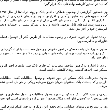
برای بانک شدن لازم باشد
افزایش سرمایه می دهیم
اوراق رهنی؛ نقطه اتصال بازار
وی همچنین گزارشی از وضعیت عملکرد داخلی بانک و روند درآمدها از سال ۱۳۹۷ تاکنون ارائه کرد و
پول و سرمایه برای تامین مالی
رآمدهای کارمزدی از طریق توسعه ابزارهای
تقای شاخص‌های مالی بانک است.
بانک مسکن
در
مدیرعامل فناپ: نگاه به اقتصاد
مرکز بیشتر بر خدمات دیجیتال، سهم درآمدهای
مقاومتی یک نگاه ریاضت اقتصادی
نیست
استعفا مدیرعامل بانک دی
ریق گذر از «وصول قضایی‌محور» به «وصول
وزیر اقتصاد با استعفای رییس کل
بیمه مرکزی موافقت کرد
طالبات، با ارائه گزارشی از وضعیت مطالبات
رییس کل بیمه مرکزی استعفا کرد
 زمینه کاهش مطالبات غیرجاری در مسیر خروج از
موسسه اعتباری کوثر محصولات
سایپا را لیزینگی می فروشد
نک طی ماه‌های اخیر افزود: شاخص
NPL
بانک
بانک صادرات سود سهام سال 94
را محقق کرد
ارتقای رسمی موسسه آموزش
 مطالبات گفت: مطالبات غیرجاری صرفاً یک
عالی خاتم به دانشگاه با حضور
یه و یکی از عوامل اصلی تشدید چرخه زیان عمل
وزرای ارشاد و علوم
سختی های زیادی در این دو سال
 را تحول ساختاری و تغییر رویکرد از "وصول
و نیم کشیدم
د و پایه‌های اصلی این تحول را تشریح کرد.
جزییات پرداخت وام 160، 120 و
80 میلیونی مسکن
، به چند اقدام فوری اشاره کرد و گفت: ایجاد
تجربیات دوران تحریم را در