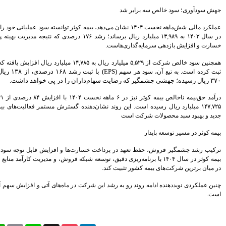
پیروزی ترامپ، بورس ایران را
سرخ پوش کرد
 توانسته سود عملیاتی خود را از
۵,۰۶۴
میلیارد ریال
بیمه رازی اولین شرکت ایرانی با
ی که نتیجه مدیریت بهینه پرتفوی، کنترل نسبت
رتبه اعتباری بین المللی
سهامداران، صورت های مالی
موسسه کوثر را تصویب کردند
میلیارد ریال افزایش یافته که رشد
۱۶۷
درصدی را
پیش بینی رشد 29 درصدی
شد
۱۶۸
درصدی، از
۱۳۸
ریال در سال گذشته به
درآمدهای مالیاتی در سال 95
را در پی خواهد داشت
.
هنرمندان، نویسندگان و روزنامه
نگاران بیمه تکمیلی می شوند
۱
با افزایش
۸۴
درصدی از
۸۰,۲۴۱
میلیارد ریال به
گسترش مستمر فعالیت‌های بیمه‌ای، جذب مشتریان
تغییر رییس بورس به مذاق
سهامداران خوش آمد
سکان بورس راچه کسی تحویل
گرفت
سود خالص 11.633 میلیارد ریالی
ا و افزایش قابل توجه سود خالص، نشان می‌دهد
بانک پاسارگاد در سال 94
وش، و مدیریت کارآمد منابع توانسته جایگاه خود را
اقتصاد مقاومتی تنها راه درمان
اقتصاد ایران است
شاخص ها هفته را سبز پوش آغاز
 ماه‌های آتی و افزایش سهم آن از بازار بیمه کشور
کردند
بیمه کوثر و موسسه اعتباری کوثر
به مشتریان یکدیگر خدمات می
دهند