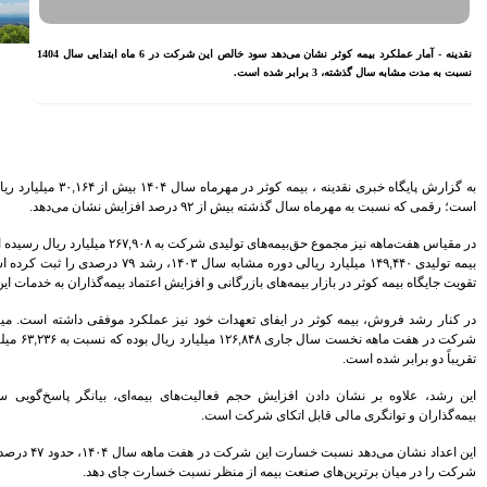
معیشتی کارکنان بانک‌ها
اختصاص وام به 40 هزار
نقدینه - آمار عملکرد بیمه کوثر نشان می‌دهد سود خالص این شرکت در 6 ماه ابتدایی سال 1404
بازنشسته تامین اجتماعی
مصوبه سازمان بورس در بلند
مدت به نفع بازار سهام و
صندوق‌های با درآمد ثابت است
بازدید مدیرعامل بیمه کوثر از
کارگزاری بیمه نماد غدیر
اعلام آمادگی بورس انرژی برای
۱۴
بیش از
۳۰,۱۶۴
میلیارد ریال حق‌بیمه تولید کرده
انتشار گواهی سپرده بر روی
.
 افزایش نشان می‌دهد
فرآورده‌های پالایشگاهی ‌
رشد ۱۶ درصدی مبلغ فروش
ه
۲۶۷,۹۰۸
میلیارد ریال رسیده است که نسبت به حق
ماهانه ۲۷۶ شرکت تولیدی پذیرفته
رشد
۷۹
درصدی را ثبت کرده است. این جهش بیانگر
شده در بورس تهران
ش اعتماد بیمه‌گذاران به خدمات این شرکت است
افزایش سقف سرمایه‌گذاری
صندوق‌های با درآمد ثابت از
عملکرد موفقی داشته است. میزان خسارت پرداختی
خواسته‌های همیشگی فعالان بازار
ل بوده که نسبت به
۶۳,۲۳۶
میلیارد ریال سال گذشته
بود
آخرین خبرها
مه‌ای، بیانگر پاسخ‌گویی سریع‌تر و شفاف‌تر به
راهکارهای اتصال بازار بیمه با
بازار سرمایه بررسی می شود
اهه سال
۱۴۰۴
، حدود
۴۷
درصد است که می‌تواند این
روایتی تازه از زندگی پدر مینیاتور
.
ایران با حمایت بانک پاسارگاد+
ارت جای دهد
گزارش تصویری