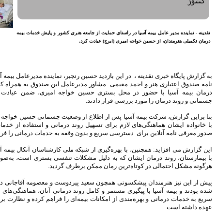
معیشتی کارکنان بانک‌ها
اختصاص وام به 40 هزار
بازنشسته تامین اجتماعی
ی کشور و پایش خدمات بیمه
مصوبه سازمان بورس در بلند
مدت به نفع بازار سهام و
صندوق‌های با درآمد ثابت است
بازدید مدیرعامل بیمه کوثر از
کارگزاری بیمه نماد غدیر
ر، نماینده مدیرعامل بیمه آسیا در اجرای تفاهم
اعلام آمادگی بورس انرژی برای
مل این صندوق به همراه کارشناسان بیمه های
انتشار گواهی سپرده بر روی
اجه امیری، ضمن عیادت از ایشان، وضعیت
فرآورده‌های پالایشگاهی ‌
رشد ۱۶ درصدی مبلغ فروش
ماهانه ۲۷۶ شرکت تولیدی پذیرفته
وضعیت جسمانی حسین خواجه امیری، ضمن تماس
شده در بورس تهران
 درمانی و استفاده از خدمات بیمه ای از جمله
افزایش سقف سرمایه‌گذاری
ه به خدمات درمانی را فراهم کرد.
صندوق‌های با درآمد ثابت از
خواسته‌های همیشگی فعالان بازار
لی کارشناسان آنکال بیمه آسیا و تعامل مستمر
بود
 تنفسی بستری است، به‌صورت دوره‌ای پایش و
 گردید.
آخرین خبرها
دوست و معصومه آقاجانی در بیمارستان بستری
راهکارهای اتصال بازار بیمه با
 درمانی آنان، هماهنگی‌های لازم برای دسترسی
بازار سرمایه بررسی می شود
 را فراهم کرده و نظارت بر مراحل درمان را بر
روایتی تازه از زندگی پدر مینیاتور
ایران با حمایت بانک پاسارگاد+
گزارش تصویری