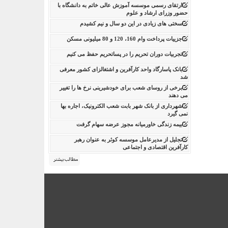
ارتقای رسمی موسسه آموزش عالی خاتم به دانشگاه با
حضور وزرای ارشاد و علوم
سختی های زیادی در این دو سال و نیم کشیدم
جزییات پرداخت وام 160، 120 و 80 میلیونی مسکن
تجربیات دوران تحریم را در پساتحریم حفظ می کنیم
بانک پاسارگاد واحد کارآفرین و اشتغالزای کشور معرفی
شد
برخی از روسای شعب برای خودشیرینی نرخ ها را تغییر
می دهند
شهرداری از بانک شهر بابت شعب الکترونیک، اجاره بها
نمی گیرد
بیمه زندگی خاورمیانه مجوز عرضه سهام گرفت
تجلیل از مدیرعامل موسسه کوثر به عنوان رهبر
کارآفرین اقتصادی و اجتماعی
مطالب بیشتر