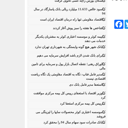
سکان بورس راچه کسی تحویل گرفت
سود خالص 11.633 میلیارد ریالی بانک پاسارگاد در سال
94
اقتصاد مقاومتی تنها راه درمان اقتصاد ایران است
Facebook
Tw
شاخص ها هفته را سبز پوش آغاز کردند
بیمه کوثر و موسسه اعتباری کوثر به مشتریان یکدیگر
خدمات می دهند
بانک شهر هیچ گونه وابستگی به شهرداری تهران ندارد
برای بانک شدن لازم باشد افزایش سرمایه می دهیم
اوراق رهنی؛ نقطه اتصال بازار پول و سرمایه برای تامین
مالی
مدیرعامل فناپ: نگاه به اقتصاد مقاومتی یک نگاه ریاضت
اقتصادی نیست
استعفا مدیرعامل بانک دی
وزیر اقتصاد با استعفای رییس کل بیمه مرکزی موافقت
کرد
رییس کل بیمه مرکزی استعفا کرد
موسسه اعتباری کوثر محصولات سایپا را لیزینگی می
فروشد
بانک صادرات سود سهام سال 94 را محقق کرد