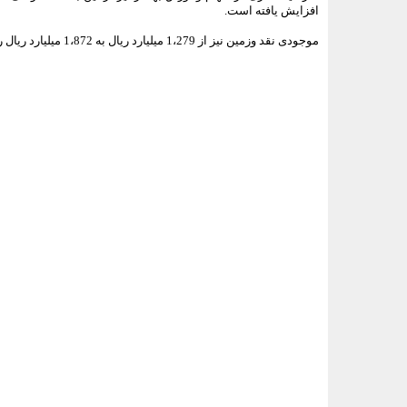
افزایش یافته است.
موجودی نقد وزمین نیز از 1،279 میلیارد ریال به 1،872 میلیارد ریال رسیده که 46 درصد نسبت به پایان سال بیشتر شده است.
<###dynamic-0###>