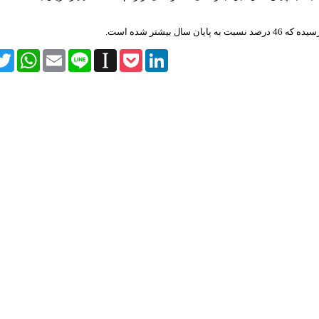
itter
WhatsApp
Email
Line
Instapaper
Pocket
LinkedIn