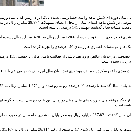
ی میان دوره ای شش ماهه و البته حسابرسی نشده بانک ایران زمین که با نماد وزمین
4،000 میلیارد ریال در بازار سرمایه کشور فعال است، این بانک خصوصی در شش ماهه ابتدای سال ا
 رسیده است.
تباری هم رشدی 150 درصدی را تجربه کرده است.
صورت وضعیت مالی وزمین نیز نشان دهنده آن است که ای
در خال
شد 60 درصدی جمع دارایی های وزمین نسبت به پایان سال 1403 از دیگر مولفه های صورت های مالی میان دوره ای این بانک بورسی است به گ
سپرده های مشتریان وزمین هم با 30 درصد رشد و در حالی که پایان سال گذشته 967،821 میلیارد ریال بوده در پایان ششمین ماه سال
سرمایه گذاری در 