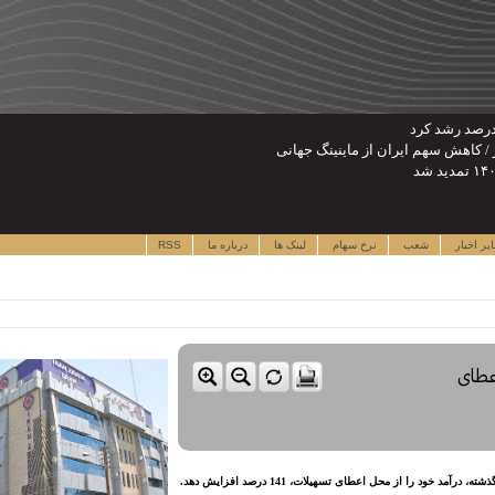
یر اخبار
شعب
نرخ سهام
لینک ها
درباره ما
RSS
اعطای
ود را از محل اعطای تسهیلات، 141 درصد افزایش دهد.