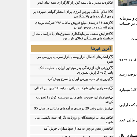
بازدید مدیرعامل بیمه کوثر از کارگزاری بیمه نماد غدیر
اعلام آمادگی بورس انرژی برای انتشار گواهی سپرده بر
روی فرآورده‌های پالایشگاهی ‌
 و سرمایه
رشد ۱۶ درصدی مبلغ فروش ماهانه ۲۷۶ شرکت تولیدی
ز محل اعطای تسهیلات 28،874 میلیارد ریال درآمد در حساب
پذیرفته شده در بورس تهران
افزایش سقف سرمایه‌گذاری صندوق‌های با درآمد ثابت از
خواسته‌های همیشگی فعالان بازار بود
آخرین خبرها
راهکارهای اتصال بازار بیمه با بازار سرمایه بررسی می
ن بانک خصوصی در جریان خالص ورود نقد ناشی از فعالیت تامین مالی با جهشی 133 درصدی رو به رو
شود
روایتی تازه از زندگی پدر مینیاتور ایران با حمایت بانک
پاسارگاد+ گزارش تصویری
ص افزایش در موجودی نقد هم بانک ایران زمین جهشی 348 درصدی را تجربه کرده و مانده موجودی نقد پایان سال این بانک خصوصی هم با 101 درصد رشد
پیروزی ترامپ، بورس ایران را سرخ پوش کرد
بیمه رازی اولین شرکت ایرانی با رتبه اعتباری بین المللی
در همین حال موجودی نقد وزمین در پایان تابستان امسال نسبت به پایان سال گذشته با رشدی 46 درصدی رو به رو شده و از 1،279 میلیارد ریال به 1،872 میلیارد
سهامداران، صورت های مالی موسسه کوثر را تصویب
کردند
ونه ای که دارایی
پیش بینی رشد 29 درصدی درآمدهای مالیاتی در سال 95
هنرمندان، نویسندگان و روزنامه نگاران بیمه تکمیلی می
 در صورت های مالی عدد
شوند
تغییر رییس بورس به مذاق سهامداران خوش آمد
سهام و اوراق بهادار نیز در این بانک خصوصی نسبت به پایان سال قبل، با رشدی 17 درصدی از رقم 26،844 میلیارد ریال به 31،467 میلیارد ریال