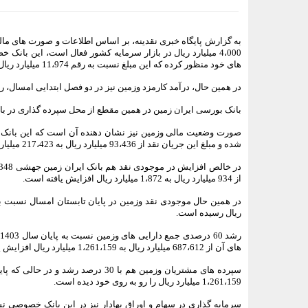
به گزارش پایگاه خبری نقدینه، بر اساس اطلاعات و صورت های مال
های خود منظور کرده که این مبلغ نسبت به رقم 11،974 میلیارد ریال مدت مشابه سال گذشته، جهشی 141 درصدی داشته است.
در همین حال، درآمد کارمزد وزمین نیز در دو فصل ابتدایی امسال، رشدی 63 درصدی را به خود دیده و از 1،966 میلیارد ریال به 3،201 میلیارد ریال
بانک بورسی ایران زمین در همین مقطع از محل سپرده گذاری در بانک ها و موسسات اع
شده و مبلغ این جریان نقد از 93،436 میلیارد ریال به 217،423 میلیارد ریال رسیده است.
از 934 میلیارد ریال به 1،872 میلیارد ریال افزایش یافته است.
ریال رسیده است.
ر
های آن از 687،612 میلیارد ریال به 1،261،159 میلیارد ریال افزایش یافته است.
1،261،159 میلیارد ریال را رو به روی خود دیده است.