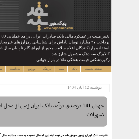
تغییر مثبت در عملکرد مالی بانک صادرات ایران/ درآمد عملیاتی 80 درصد رشد کرد
پرداخت ۲۷ میلیارد تومان پاداش برای شناسایی رمزارزهای غیرمجاز / کاهش سهم ایران از ماینینگ جهانی
استفاده واردکنندگان اقلام سلامت‌محور از اوراق گام تا پایان سال ۱۴۰۵ تمدید شد
کالابرگ سه دهک مشمول شارژ شد
رکوردشکنی قیمت هفتگی طلا در بازار‌ جهانی
صفحه نخست
بانک
بیمه
لیزینگ
بورس
یادداشت
سا
دوشنبه 12 آبان 1404
جهش 141 درصدی درآمد بانک ایران زمین از محل 
تسهیلات
نقدینه- بانک ایران زمین موفق شد در نیمه ابتدایی امسال نسبت به مدت مشابه سال گذشته، درآمد خ