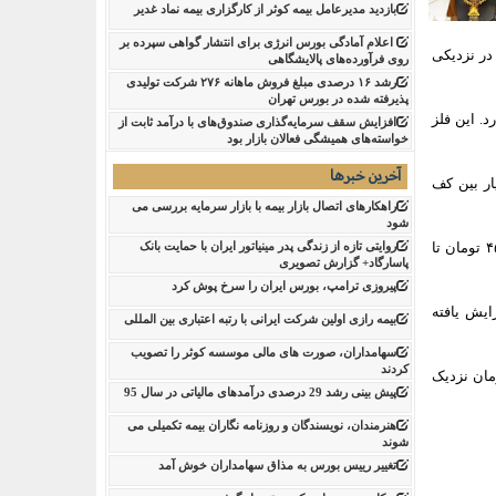
بازدید مدیرعامل بیمه کوثر از کارگزاری بیمه نماد غدیر
اعلام آمادگی بورس انرژی برای انتشار گواهی سپرده بر
و نرخ‌ها در نزدیکی
روی فرآورده‌های پالایشگاهی ‌
رشد ۱۶ درصدی مبلغ فروش ماهانه ۲۷۶ شرکت تولیدی
پذیرفته شده در بورس تهران
روز ۳۰۴,۱۰۰ تومان معادل ۲.۸۹ درصد افزایش دارد. این فلز
افزایش سقف سرمایه‌گذاری صندوق‌های با درآمد ثابت از
خواسته‌های همیشگی فعالان بازار بود
آخرین خبرها
ات امروز این عیار بین کف
راهکارهای اتصال بازار بیمه با بازار سرمایه بررسی می
شود
روایتی تازه از زندگی پدر مینیاتور ایران با حمایت بانک
مثقال طلا نیز با رقم ۴۶,۹۴۲,۰۰۰ تومان معامله می‌شود و رشد ۱,۳۳۰,۰۰۰ تومان (۲.۹۲ درصد) را به ثبت رسانده است. این دارایی از کف ۴۵,۹۷۱,۰۰۰ تومان تا
پاسارگاد+ گزارش تصویری
پیروزی ترامپ، بورس ایران را سرخ پوش کرد
۱۱۴,۱ تومان معامله می‌شود که ۱,۵۰۰,۰۰۰ تومان (۱.۳۳ درصد) افزایش یافته
بیمه رازی اولین شرکت ایرانی با رتبه اعتباری بین المللی
سهامداران، صورت های مالی موسسه کوثر را تصویب
کردند
۱۰۷ تومان رسیده و ۱,۹۸۰,۰۰۰ تومان (۱.۸۸ درصد) رشد کرده است؛ قیمت به محدوده سقف روز ۱۰۷,۸۱۰,۰۰۰ تومان نزدیک
پیش بینی رشد 29 درصدی درآمدهای مالیاتی در سال 95
هنرمندان، نویسندگان و روزنامه نگاران بیمه تکمیلی می
شوند
تغییر رییس بورس به مذاق سهامداران خوش آمد