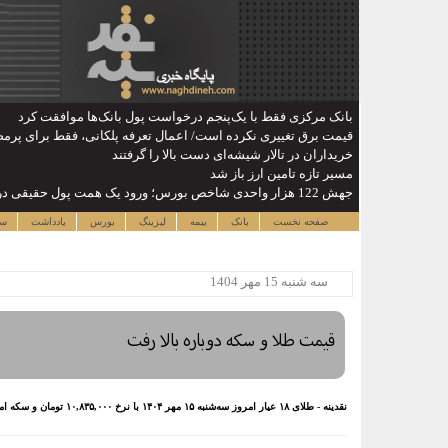
بانک مرکزی فقط با یک‌‎پنجم درخواست پول بانک‌ها موافقت کرد
قیمت برق تغییری نکرده است/ اعمال تعرفه پلکانی، فقط برای پرم
خریداران در تالار شیشه‌ای دست بالا را گرفتند
مسیر تازه تامین ارز باز شد
جهش 122 هزار واحدی شاخص بورس؛ ورود یک همت پول حقیقی در آغاز معاملات
صفحه نخست
بانک
بیمه
لیزینگ
بورس
یادداشت
سا
سه شنبه 15 مهر 1404
قیمت طلا و سکه دوباره بالا رفت
نقدینه - طلای ۱۸ عیار امروز سه‌شنبه ۱۵ مهر ۱۴۰۴ با نرخ ۱۰,۸۳۵,۰۰۰ تومان و سکه امامی با قیمت ۱۱۴,۱۵۰,۰۰۰ تومان در حال معامله‌ هستند.