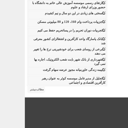
ارتقای رسمی موسسه آموزش عالی خاتم به دانشگاه با
حضور وزرای ارشاد و علوم
سختی های زیادی در این دو سال و نیم کشیدم
جزییات پرداخت وام 160، 120 و 80 میلیونی مسکن
تجربیات دوران تحریم را در پساتحریم حفظ می کنیم
بانک پاسارگاد واحد کارآفرین و اشتغالزای کشور معرفی
شد
برخی از روسای شعب برای خودشیرینی نرخ ها را تغییر
می دهند
شهرداری از بانک شهر بابت شعب الکترونیک، اجاره بها
نمی گیرد
بیمه زندگی خاورمیانه مجوز عرضه سهام گرفت
تجلیل از مدیرعامل موسسه کوثر به عنوان رهبر
کارآفرین اقتصادی و اجتماعی
مطالب بیشتر