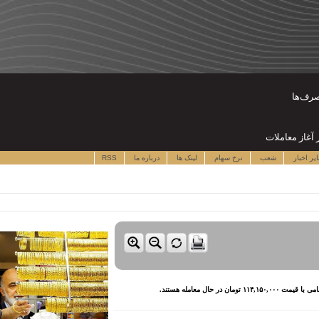
صرف‌ها
یر اخبار
شعب
نرخ سهام
لینک ها
درباره ما
RSS