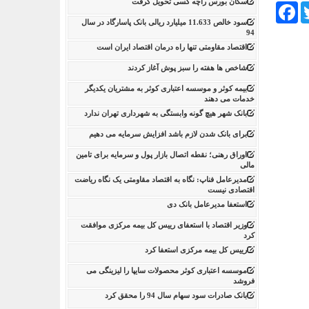
سکان بورس راچه کسی تحویل گرفت
Facebook
Tw
سود خالص 11.633 میلیارد ریالی بانک پاسارگاد در سال
94
اقتصاد مقاومتی تنها راه درمان اقتصاد ایران است
شاخص ها هفته را سبز پوش آغاز کردند
بیمه کوثر و موسسه اعتباری کوثر به مشتریان یکدیگر
خدمات می دهند
بانک شهر هیچ گونه وابستگی به شهرداری تهران ندارد
برای بانک شدن لازم باشد افزایش سرمایه می دهیم
اوراق رهنی؛ نقطه اتصال بازار پول و سرمایه برای تامین
مالی
مدیرعامل فناپ: نگاه به اقتصاد مقاومتی یک نگاه ریاضت
اقتصادی نیست
استعفا مدیرعامل بانک دی
وزیر اقتصاد با استعفای رییس کل بیمه مرکزی موافقت
کرد
رییس کل بیمه مرکزی استعفا کرد
موسسه اعتباری کوثر محصولات سایپا را لیزینگی می
فروشد
بانک صادرات سود سهام سال 94 را محقق کرد