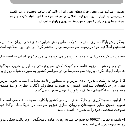
بازنشسته تامین اجتماعی
مصوبه سازمان بورس در بلند
اجم وحشیانه رژیم غاصب
مدت به نفع بازار سهام و
ور ایجاد نکرده و روند
صندوق‌های با درآمد ثابت است
د.
بازدید مدیرعامل بیمه کوثر از
کارگزاری بیمه نماد غدیر
اعلام آمادگی بورس انرژی برای
انتشار گواهی سپرده بر روی
ه‌های نفتی ایران به دنبال شرایط خاص کشور،
فرآورده‌های پالایشگاهی ‌
د؛ در متن این اطلاعیه آمده است:
رشد ۱۶ درصدی مبلغ فروش
دم عزیز ایران به استحضار می‌رساند:
ماهانه ۲۷۶ شرکت تولیدی پذیرفته
شده در بورس تهران
 به ایران عزیز، هیچگونه اختلالی در چرخه
افزایش سقف سرمایه‌گذاری
 به صورت شبانه روزی و پایدار تداوم دارد.
صندوق‌های با درآمد ثابت از
خواسته‌های همیشگی فعالان بازار
بود
ت مسایل ایمنی، تحویل بنزین و دیگر فرآورده‌های
(گالن، بطری و ...) ممنوع است و درصورت
آخرین خبرها
یرد.
راهکارهای اتصال بازار بیمه با
 کارت سوخت شخصی است. لذا جهت جلوگیری از
بازار سرمایه بررسی می شود
 در جایگاه‌ها، موکدا توصیه می شود کارت
روایتی تازه از زندگی پدر مینیاتور
ایران با حمایت بانک پاسارگاد+
گزارش تصویری
وزی آماده پاسخگویی و دریافت شکایات و مشکلات مردمی در
پیروزی ترامپ، بورس ایران را
سرخ پوش کرد