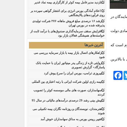
بازدید مدیرعامل بیمه کوثر از کارگزاری بیمه نماد غدیر
اعلام آمادگی بورس انرژی برای انتشار گواهی سپرده بر
روی فرآورده‌های پالایشگاهی ‌
ایندگان در
رشد ۱۶ درصدی مبلغ فروش ماهانه ۲۷۶ شرکت تولیدی
پذیرفته شده در بورس تهران
ممتنع از مجموع 246 آراء مأخوذه وزیر اقتصادی دولت
افزایش سقف سرمایه‌گذاری صندوق‌های با درآمد ثابت از
خواسته‌های همیشگی فعالان بازار بود
آخرین خبرها
رم است که
راهکارهای اتصال بازار بیمه با بازار سرمایه بررسی می
شود
 بالاترین
روایتی تازه از زندگی پدر مینیاتور ایران با حمایت بانک
پاسارگاد+ گزارش تصویری
Facebook
Tw
پیروزی ترامپ، بورس ایران را سرخ پوش کرد
بیمه رازی اولین شرکت ایرانی با رتبه اعتباری بین المللی
سهامداران، صورت های مالی موسسه کوثر را تصویب
کردند
پیش بینی رشد 29 درصدی درآمدهای مالیاتی در سال 95
هنرمندان، نویسندگان و روزنامه نگاران بیمه تکمیلی می
شوند
تغییر رییس بورس به مذاق سهامداران خوش آمد