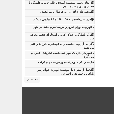
ارتقای رسمی موسسه آموزش عالی خاتم به دانشگاه با
حضور وزرای ارشاد و علوم
سختی های زیادی در این دو سال و نیم کشیدم
جزییات پرداخت وام 160، 120 و 80 میلیونی مسکن
تجربیات دوران تحریم را در پساتحریم حفظ می کنیم
بانک پاسارگاد واحد کارآفرین و اشتغالزای کشور معرفی
شد
برخی از روسای شعب برای خودشیرینی نرخ ها را تغییر
می دهند
شهرداری از بانک شهر بابت شعب الکترونیک، اجاره بها
نمی گیرد
بیمه زندگی خاورمیانه مجوز عرضه سهام گرفت
تجلیل از مدیرعامل موسسه کوثر به عنوان رهبر
کارآفرین اقتصادی و اجتماعی
مطالب بیشتر