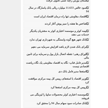
سکان بورس راچه کسی تحویل گرفت
سود خالص 11.633 میلیارد ریالی بانک پاسارگاد در سال
94
اقتصاد مقاومتی تنها راه درمان اقتصاد ایران است
شاخص ها هفته را سبز پوش آغاز کردند
بیمه کوثر و موسسه اعتباری کوثر به مشتریان یکدیگر
خدمات می دهند
بانک شهر هیچ گونه وابستگی به شهرداری تهران ندارد
برای بانک شدن لازم باشد افزایش سرمایه می دهیم
اوراق رهنی؛ نقطه اتصال بازار پول و سرمایه برای تامین
مالی
مدیرعامل فناپ: نگاه به اقتصاد مقاومتی یک نگاه ریاضت
اقتصادی نیست
استعفا مدیرعامل بانک دی
وزیر اقتصاد با استعفای رییس کل بیمه مرکزی موافقت
کرد
رییس کل بیمه مرکزی استعفا کرد
موسسه اعتباری کوثر محصولات سایپا را لیزینگی می
فروشد
بانک صادرات سود سهام سال 94 را محقق کرد