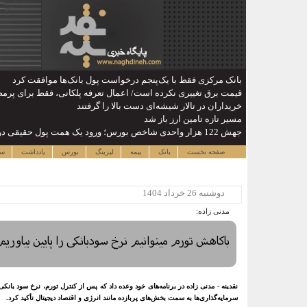
بانک مرکزی فقط با یک‌‎پنجم درخواست پول بانک‌ها موافقت کرد
قیمت برق تغییری نکرده است/ اعمال تعرفه پلکانی، فقط برای پرم
خریداران در تالار شیشه‌ای دست بالا را گرفتند
مسیر تازه تامین ارز باز شد
جهش 122 هزار واحدی شاخص بورس؛ ورود یک همت پول حقیقی در آغاز معاملات
صفحه نخست
بانک
بیمه
لیزینگ
بورس
یادداشت
سا
دوشنبه 26 خرداد 1404
مدنی زاده:
باکاهش تورم میتوانیم نرخ سودبانکی را پایین بیاوریم
نقدینه - مدنی زاده در برنامه‌های خود وعده داد که پس از کنترل تورم، نرخ سود بانک
سرمایه‌گذاری‌ها به سمت بخش‌های پربازده مانند انرژی و اقتصاد دیجیتال تأکید کرد.