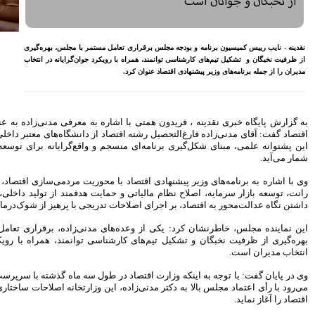
معیشتی کارکنان بانک‌ها
اختصاص وام به 40 هزار
بازنشسته تامین اجتماعی
ستمر با مجلس، بهره‌گیری
مصوبه سازمان بورس در بلند
د جوان‌گرایانه در انتخاب
مدت به نفع بازار سهام و
صندوق‌های با درآمد ثابت است
بازدید مدیرعامل بیمه کوثر از
کارگزاری بیمه نماد غدیر
اعلام آمادگی بورس انرژی برای
 به معرفی مدنی‌زاده به عنوان وزیر پیشنهادی
انتشار گواهی سپرده بر روی
 از دانشگاه‌های معتبر داخلی و خارجی است که
فرآورده‌های پالایشگاهی ‌
و واقع‌گرایانه برای توسعه اقتصادی کشور به
رشد ۱۶ درصدی مبلغ فروش
ماهانه ۲۷۶ شرکت تولیدی پذیرفته
شده در بورس تهران
ا محوریت مردمی‌سازی اقتصاد، شفاف‌سازی، حذف
افزایش سقف سرمایه‌گذاری
ت هدفمند از تولید داخلی، گفت: مدنی‌زاده با
صندوق‌های با درآمد ثابت از
یجی با پرهیز از شوک‌درمانی تأکید دارد.
خواسته‌های همیشگی فعالان بازار
بود
 مدنی‌زاده، برقراری تعامل مستمر با مجلس،
ی توانمند، همراه با رویکرد جوان‌گرایانه در
آخرین خبرها
راهکارهای اتصال بازار بیمه با
ول سه ماه گذشته با سرپرست اداره شده انتظار
بازار سرمایه بررسی می شود
ن وزارتخانه اصلاحات ساختاری و عقلانی در حوزه
روایتی تازه از زندگی پدر مینیاتور
ایران با حمایت بانک پاسارگاد+
گزارش تصویری