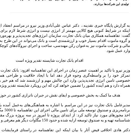
کارگزاری بیمه نماد غدیر
اعلام آمادگی بورس انرژی برای
انتشار گواهی سپرده بر روی
فرآورده‌های پالایشگاهی ‌
ر نیرو در مراسم انعقاد این تفاهمنامه با بیان
رشد ۱۶ درصدی مبلغ فروش
ماهانه ۲۷۶ شرکت تولیدی پذیرفته
یست و انرژی شرط لازم برای تحقق اهداف است
شده در بورس تهران
‌های تجدیدپذیر و بهره‌وری انرژی برق (ساتبا)
ک می‌تواند در این طرح به‌عنوان واسط تامین
افزایش سقف سرمایه‌گذاری
 و اجرای نیروگاه‌های کوچک مقیاس و متوسط،
صندوق‌های با درآمد ثابت از
خواسته‌های همیشگی فعالان بازار
بود
 تقدیر ویژه است
آخرین خبرها
اهمنامه افزود: بانک تجارت با اینکه می‌توانست
راهکارهای اتصال بازار بیمه با
ایجاد خلاقیت و طراحی همکاری با شرکت‌های
بازار سرمایه بررسی می شود
 ارزشمند شد که هم خیر و برکت را با خود به
روایتی تازه از زندگی پدر مینیاتور
ن رویکرد شایسته تقدیر ویژه است.
ایران با حمایت بانک پاسارگاد+
گزارش تصویری
ران ناترازی کشور در حوزه انرژی است
پیروزی ترامپ، بورس ایران را
هماهنگی‌های به‌عمل آمده با سازمان مدیریت و
سرخ پوش کرد
برنامه‌ریزی و صندوق توسعه ملی برای تامین مالی اجرای این تفاهمنامه تا 5000 مگاوات و پیگیری روند
بیمه رازی اولین شرکت ایرانی با
اخذ مجوزهای مورد نیاز تاکید کرد: از ابتدای پروژه تا امروز در سه پروژه بزرگ مقیاس تا ۸۵۰ مگاوات
رتبه اعتباری بین المللی
سهامداران، صورت های مالی
موسسه کوثر را تصویب کردند
منامه در راستای فرمایشات رهبر معظم انقلاب