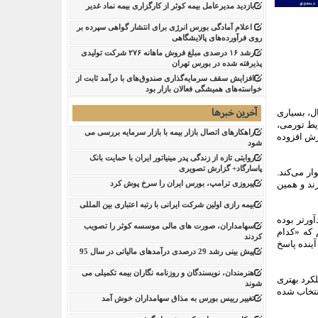
بازدید مدیرعامل بیمه کوثر از کارگزاری بیمه نماد غدیر
اعلام آمادگی بورس انرژی برای انتشار گواهی سپرده بر
روی فرآورده‌های پالایشگاهی ‌
رشد ۱۶ درصدی مبلغ فروش ماهانه ۲۷۶ شرکت تولیدی
پذیرفته شده در بورس تهران
افزایش سقف سرمایه‌گذاری صندوق‌های با درآمد ثابت از
خواسته‌های همیشگی فعالان بازار بود
آخرین خبرها
ل، بسیاری
ایط تورمی،
راهکارهای اتصال بازار بیمه با بازار سرمایه بررسی می
رزش افزوده
شود
روایتی تازه از زندگی پدر مینیاتور ایران با حمایت بانک
پاسارگاد+ گزارش تصویری
ر می‌کند.
رند و همین
پیروزی ترامپ، بورس ایران را سرخ پوش کرد
بیمه رازی اولین شرکت ایرانی با رتبه اعتباری بین المللی
ورتر بوده
سهامداران، صورت های مالی موسسه کوثر را تصویب
 که «کدام
کردند
ینده پاسخ
پیش بینی رشد 29 درصدی درآمدهای مالیاتی در سال 95
هنرمندان، نویسندگان و روزنامه نگاران بیمه تکمیلی می
۲سال گذشته، کدام دارایی‌ها عملکرد بهتری
شوند
نتخاب شده
تغییر رییس بورس به مذاق سهامداران خوش آمد