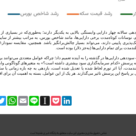
نرخ بازدهی سالانه چهار دارایی وابستگی بالایی به یکدیگر دارند؛ به‌طوری‌‌که در بسیاری از
م، نوسانات کوتاه‌مدت برخی دارایی‌ها، مانند شاخص بورس، به ‌مراتب بیشتر از سایر 
لندمدت برای تمام دارایی‌ها (به‌جز دلار) بوده است.
وددهی دارایی‌ها در گذشته را به آینده تعمیم داد؛ چراکه عوامل متعددی می‌توانند بر آ
سخ به پرسش «کدام سرمایه‌گذاری سود بیشتری داشته است؟» به متغیرهای گوناگونی وا
دمدت، آیا اثر تورم لحاظ شده یا تعدیل شده است، بازدهی به چه بازه زمانی یا س
 پاسخ این پرسش تاثیر می‌گذارند. هر یک از این عوامل، بسته به اهمیت آن برای اف
itter
WhatsApp
Email
Line
Instapaper
Pocket
LinkedIn
تمامی حقوق مادی و معنوی این سایت متعلق به پایگاه خبری نقدینه است.