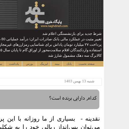
شرط جدید برای بازنشستگی اعلام شد
تغییر مثبت در عملکرد مالی بانک صادرات ایران/ درآمد عملیاتی 80 درصد رشد کرد
پرداخت ۲۷ میلیارد تومان پاداش برای شناسایی رمزارزهای غیرمجاز / کاهش سهم ایران از ماینینگ جهانی
استفاده واردکنندگان اقلام سلامت‌محور از اوراق گام تا پایان سال ۱۴۰۵ تمدید شد
کالابرگ سه دهک مشمول شارژ شد
صفحه نخست
بانک
بیمه
لیزینگ
بورس
یادداشت
سا
شنبه 13 بهمن 1403
کدام دارایی برنده است؟
نقدینه -
بسیاری از ما روزانه با این 
می‌توان پس‌انداز ریالی خود را به شکلی