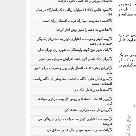
سکان بورس راچه کسی تحویل گرفت
ت زمین در
 دلیل، در
سود خالص 11.633 میلیارد ریالی بانک پاسارگاد در سال
د مطالعه و
94
اقتصاد مقاومتی تنها راه درمان اقتصاد ایران است
شاخص ها هفته را سبز پوش آغاز کردند
لار، سکه و شاخص بورس در بازه
بیمه کوثر و موسسه اعتباری کوثر به مشتریان یکدیگر
د، تفاوت قابل
خدمات می دهند
بانک شهر هیچ گونه وابستگی به شهرداری تهران ندارد
د ارزش حقیقی هر یک
برای بانک شدن لازم باشد افزایش سرمایه می دهیم
ی‌‌دهد که اگر
یه‌گذاری در
اوراق رهنی؛ نقطه اتصال بازار پول و سرمایه برای تامین
مالی
مدیرعامل فناپ: نگاه به اقتصاد مقاومتی یک نگاه ریاضت
اقتصادی نیست
استعفا مدیرعامل بانک دی
وزیر اقتصاد با استعفای رییس کل بیمه مرکزی موافقت
کرد
رییس کل بیمه مرکزی استعفا کرد
موسسه اعتباری کوثر محصولات سایپا را لیزینگی می
فروشد
بانک صادرات سود سهام سال 94 را محقق کرد