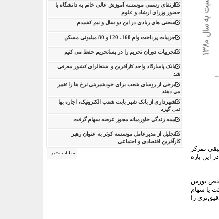
ارتقای رسمی موسسه آموزش عالی خاتم به دانشگاه با
حضور وزرای ارشاد و علوم
سختی های زیادی در این دو سال و نیم کشیدم
جزییات پرداخت وام 160، 120 و 80 میلیونی مسکن
تجربیات دوران تحریم را در پساتحریم حفظ می کنیم
بانک پاسارگاد واحد کارآفرین و اشتغالزای کشور معرفی
شد
برخی از روسای شعب برای خودشیرینی نرخ ها را تغییر
می دهند
شهرداری از بانک شهر بابت شعب الکترونیک، اجاره بها
نمی گیرد
بیمه زندگی خاورمیانه مجوز عرضه سهام گرفت
تجلیل از مدیرعامل موسسه کوثر به عنوان رهبر
کارآفرین اقتصادی و اجتماعی
قیقی تمرکز
مطالب بیشتر
ر این بازه
بازدهی بالاتری نسبت به شاخص بورس
ت یا سهام
ق‌‌تری را