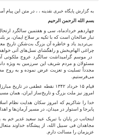
، در متن این پیام آ
به گزارش پایگاه خبری نقدینه ،
بسم الله الرحمن الرحیم
چهاردهم خردادماه، سی و هفتمین سالگرد ارتحال
تبار صالحان است که با تکیه بر سلاح ایمان، بر بل
بی‌تردید یاد و خاطره آن بزرگ بت‌شکن تاریخ مع
چراغی الهام‌بخش و راهگشای نسل‌های آتی خواهد 
در موسم گرامیداشت سالگرد عروج ملکوتی آن ی
مسئولان و مردم شریف این سرزمین به ویژه دان
می‌فرستیم.
قیام ۱۵ خرداد ۱۳۴۲ نقطه عطفی 
امروز نیز ملت بزرگ و تاریخ‌ساز ایران، همان مسی
خدا را شاکریم که امروز سکان هدایت نظام اسلا
پابرجا و استوار در میدان، در مسیر آرمان‌ها و ا
اینجانب در پایان با تبریک عید سعید غدیر خم به 
مجاهدان فی سبیل الله، از پیشگاه خداوند متع
عزیزمان را مسالت دارم.