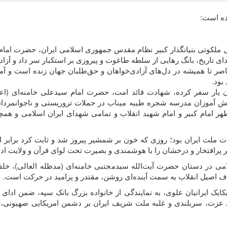
مده است:
 ملکوتی بنیانگذار کبیر نظام مقدس جمهوری اسلامی ایران، حضرت امام 
ندای تاریخ، بانگ رهایی از سلطه طاغوت و پیروزی بر استکبار سر داد و آزاد
اصر تا همیشه در دل‌های آزادی‌خواهان و حق‌طلبان جهان زنده است و آم
بود.
ار سفر کرده، شهادت قائد امت، حضرت امام سید‌علی خامنه‌ای (اعلی
ش آموزان مدرسه شجره طیبه میناب در حملات تروریستی و ناجوانمردان
در تاریخ مبارزات ملت ایران بود؛ روزی که خون بر شمشیر پیروز شد و ثابت کرد 
ر پرافتخار و درخشان را با هوشمندی و بصیرت تحت لوای قرآن و ولایت ادا
می در دستان حضرت آیت‌الله سید‌مجتبی خامنه‌ای (مدظله العالی)، خلف
هداف اصیل انقلاب به سمت آینده‌ای روشن، مقتدر و پرامید در حرکت است.
یکایک ایرانیان علوی، به نمایندگی از خانواده بزرگ بانک سپه، ضمن ادای
ال عزت، سربلندی و غلبه ملت شریف ایران بر دشمن امریکایی صهیونی، 