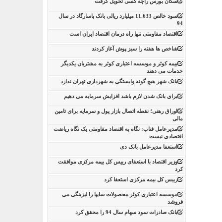
سکان بورس راچه کسی تحویل گرفت
سود خالص 11.633 میلیارد ریالی بانک پاسارگاد در سال
94
اقتصاد مقاومتی تنها راه درمان اقتصاد ایران است
شاخص ها هفته را سبز پوش آغاز کردند
بیمه کوثر و موسسه اعتباری کوثر به مشتریان یکدیگر
خدمات می دهند
بانک شهر هیچ گونه وابستگی به شهرداری تهران ندارد
برای بانک شدن لازم باشد افزایش سرمایه می دهیم
اوراق رهنی؛ نقطه اتصال بازار پول و سرمایه برای تامین
مالی
مدیرعامل فناپ: نگاه به اقتصاد مقاومتی یک نگاه ریاضت
اقتصادی نیست
استعفا مدیرعامل بانک دی
وزیر اقتصاد با استعفای رییس کل بیمه مرکزی موافقت
کرد
رییس کل بیمه مرکزی استعفا کرد
موسسه اعتباری کوثر محصولات سایپا را لیزینگی می
فروشد
بانک صادرات سود سهام سال 94 را محقق کرد