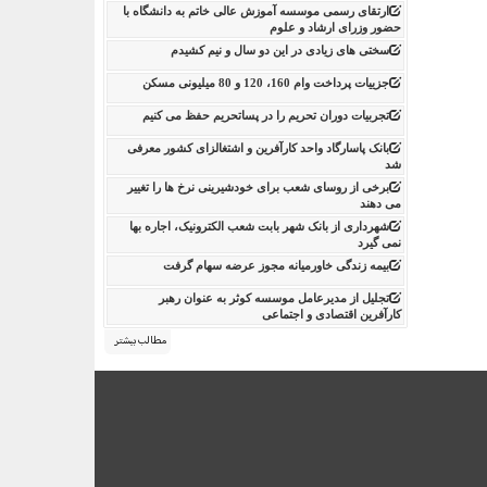
ارتقای رسمی موسسه آموزش عالی خاتم به دانشگاه با
حضور وزرای ارشاد و علوم
سختی های زیادی در این دو سال و نیم کشیدم
جزییات پرداخت وام 160، 120 و 80 میلیونی مسکن
تجربیات دوران تحریم را در پساتحریم حفظ می کنیم
بانک پاسارگاد واحد کارآفرین و اشتغالزای کشور معرفی
شد
برخی از روسای شعب برای خودشیرینی نرخ ها را تغییر
می دهند
شهرداری از بانک شهر بابت شعب الکترونیک، اجاره بها
نمی گیرد
بیمه زندگی خاورمیانه مجوز عرضه سهام گرفت
تجلیل از مدیرعامل موسسه کوثر به عنوان رهبر
کارآفرین اقتصادی و اجتماعی
مطالب بیشتر