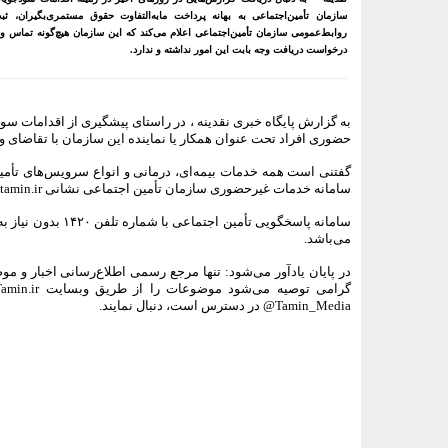
سازمان تأمین‌اجتماعی به بهانه پرداخت مابه‌التفاوت حقوق مستمری‌بگیران، 
روابط‌عمومی سازمان تأمین‌اجتماعی اعلام می‌کند که این سازمان هیچ‌گونه تماس و
درخواست دریافت وجه بابت این امور نداشته و ندارد.
به گزارش پایگاه خبری نقدینه ، در راستای پیشگیری از اقدامات سود
حضوری افراد تحت عنوان همکار یا نماینده این سازمان با تقاضای وجه
گفتنی است همه خدمات بیمه‌ای، درمانی و انواع سرویس‌های تأمی
سامانه خدمات غیرحضوری سازمان تأمین اجتماعی نشانی es.tamin.ir و یا برنامه کاربردی (اپلیکیشن) «تأمین من» انجام می‌شود.
سامانه پاسخگویی 
می‌باشد.
در پایان یادآور می‌شود: تنها مرجع رسمی اطلاع‌رسانی اخبار و 
Tamin_Media@ در دسترس است، دنبال نمایند.
<###dynamic-0###>