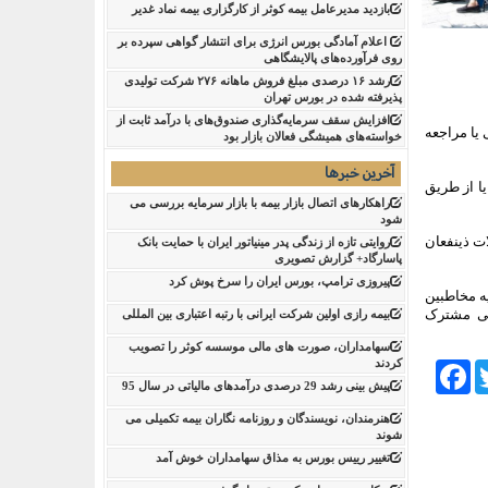
بازدید مدیرعامل بیمه کوثر از کارگزاری بیمه نماد غدیر
اعلام آمادگی بورس انرژی برای انتشار گواهی سپرده بر
روی فرآورده‌های پالایشگاهی ‌
رشد ۱۶ درصدی مبلغ فروش ماهانه ۲۷۶ شرکت تولیدی
پذیرفته شده در بورس تهران
افزایش سقف سرمایه‌گذاری صندوق‌های با درآمد ثابت از
 یا مراجعه
خواسته‌های همیشگی فعالان بازار بود
آخرین خبرها
ا از طریق
راهکارهای اتصال بازار بیمه با بازار سرمایه بررسی می
شود
سوالات ذینفعان
روایتی تازه از زندگی پدر مینیاتور ایران با حمایت بانک
پاسارگاد+ گزارش تصویری
پیروزی ترامپ، بورس ایران را سرخ پوش کرد
ه مخاطبین
 با نشانی مشترک
بیمه رازی اولین شرکت ایرانی با رتبه اعتباری بین المللی
سهامداران، صورت های مالی موسسه کوثر را تصویب
کردند
Facebook
Tw
پیش بینی رشد 29 درصدی درآمدهای مالیاتی در سال 95
هنرمندان، نویسندگان و روزنامه نگاران بیمه تکمیلی می
شوند
تغییر رییس بورس به مذاق سهامداران خوش آمد