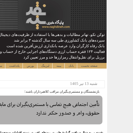
توکن تکو، تهاتر مطالبات و بدهی‌ها با استفاده از ظرفیت‌های دیجیت
سپرده‌های بانک کشاورزی طی سه سال گذشته ۳ برابر شد
بانک رفاه کارگران وارد عرصه بانکداری ارزش‌آفرین شده است
فعالیت ۱۲۴ فقره حساب ارزی دستگاه‌های اجرایی خارج از حساب واحد خزانه
برزیل برای نقل‌وانتقال رمزارزها حد و مرز تعیین کرد
صفحه نخست
بانک
بیمه
لیزینگ
بورس
یادداشت
سا
شنبه 13 تير 1405
بازنشستگان و مستمری‌بگیران مراقب کلاهبرداران باشند؛
تأمین اجتماعی هیچ تماسی با مستمری‌بگیران برای مابه
حقوق، وام و صدور حکم ندارد
نقدینه - به دنبال دریافت گزارش‌هایی در روزهای اخیر در زمینه اقدامات سودجویا