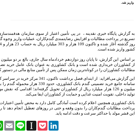
کارگزاری بیمه نماد غدیر
اعلام آمادگی بورس انرژی برای
انتشار گواهی سپرده بر روی
فرآورده‌های پالایشگاهی ‌
رشد ۱۶ درصدی مبلغ فروش
ماهانه ۲۷۶ شرکت تولیدی پذیرفته
ز سوی سازمان هدفمندسازی یارانه‌ها و با هدف
شده در بورس تهران
ران، عملیات واریز وجوه گندم خریداری‌شده از
افزایش سقف سرمایه‌گذاری
روز گذشته آغاز شده و تاکنون 109 هزار و 303 میلیارد ریال به حساب 23 هزار و 214 گندم‌کار سراسر
صندوق‌های با درآمد ثابت از
خواسته‌های همیشگی فعالان بازار
بود
بر اساس این گزارش، تا پایان روز دوازدهم خردادماه سال جاری، بالغ بر دو میلیون و 290 هزار تن گندم
نوان بانک عامل خرید تضمینی گندم، پرداخت
آخرین خبرها
مین منابع مالی در دستور کار قرار داده است.
راهکارهای اتصال بازار بیمه با
این گزارش می‌افزاید: از ابتدای فصل برداشت تاکنون، 341 مرکز خرید در سراسر کشور با بهره‌گیری از
بازار سرمایه بررسی می شود
سامانه جامع خرید تضمینی گندم بانک کشاورزی، حدود 330 هزار محموله گندم را به ارزش بیش از یک
روایتی تازه از زندگی پدر مینیاتور
حویل گرفته‌اند؛ اقدامی که نقش مهمی در پشتیبانی از
ایران با حمایت بانک پاسارگاد+
یفا می‌کند.
گزارش تصویری
رد به محض تأمین اعتبارات جدید، مراحل بعدی
پیروزی ترامپ، بورس ایران را
زهای تعطیل انجام دهد تا روند تسویه مطالبات
سرخ پوش کرد
بیمه رازی اولین شرکت ایرانی با
رتبه اعتباری بین المللی
Facebook
Twitter
WhatsApp
Email
Line
Instapaper
Pock
سهامداران، صورت های مالی
موسسه کوثر را تصویب کردند