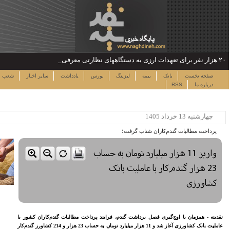
دوشنبه ۱۹ مرداد ۱۴۰۵
دداشت
سایر اخبار
شعب
نرخ سهام
لینک ها
ساعت:۱۴:۲۸
پربیننده ترین خبرها
این حساب های بانکی مسدود می
شود
لزوم توجه بیشتر به مسایل
معیشتی کارکنان بانک‌ها
اختصاص وام به 40 هزار
بازنشسته تامین اجتماعی
مصوبه سازمان بورس در بلند
مدت به نفع بازار سهام و
صندوق‌های با درآمد ثابت است
لبات گندم‌کاران کشور با
عاملیت بانک کشاورزی آغاز شد و 11 هزار میلیارد تومان به حساب 23 هزار و 214 کشاورز گندم‌کار
بازدید مدیرعامل بیمه کوثر از