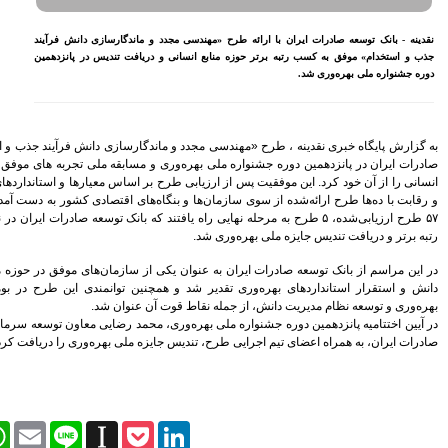
مصوبه سازمان بورس در بلند
مدت به نفع بازار سهام و
ماندگارسازی دانش فرآیند
صندوق‌های با درآمد ثابت است
افت تندیس در پانزدهمین
بازدید مدیرعامل بیمه کوثر از
کارگزاری بیمه نماد غدیر
اعلام آمادگی بورس انرژی برای
انتشار گواهی سپرده بر روی
فرآورده‌های پالایشگاهی ‌
گارسازی دانش فرآیند جذب و استخدام» بانک توسعه
رشد ۱۶ درصدی مبلغ فروش
سابقه ملی تجربه های موفق، رتبه برتر حوزه منابع
ماهانه ۲۷۶ شرکت تولیدی پذیرفته
 اساس معیارها و استانداردهای بین‌المللی جشنواره
شده در بورس تهران
های اقتصادی کشور به دست آمد. در این دوره از میان
افزایش سقف سرمایه‌گذاری
راه یافتند که بانک توسعه صادرات ایران در نهایت موفق به کسب
صندوق‌های با درآمد ثابت از
خواسته‌های همیشگی فعالان بازار
بود
ز سازمان‌های موفق در حوزه منابع انسانی، مدیریت
نین توانمندی این طرح در بومی‌سازی شاخص‌های
آخرین خبرها
 عنوان شد.
راهکارهای اتصال بازار بیمه با
حمد رضایی معاون توسعه سرمایه انسانی بانک توسعه
بازار سرمایه بررسی می شود
 ملی بهره‌وری را دریافت کردند.
روایتی تازه از زندگی پدر مینیاتور
ایران با حمایت بانک پاسارگاد+
گزارش تصویری
پیروزی ترامپ، بورس ایران را
Facebook
Twitter
WhatsApp
Email
Line
Instapaper
Pock
سرخ پوش کرد