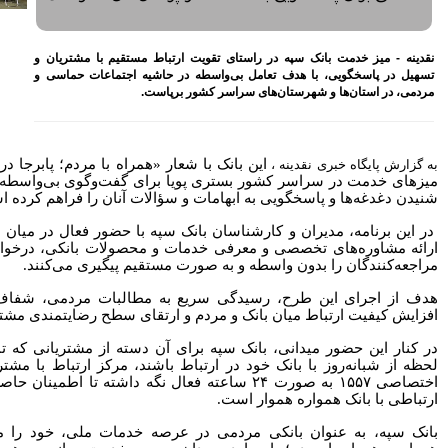
بازنشسته تامین اجتماعی
مصوبه سازمان بورس در بلند
مدت به نفع بازار سهام و
مستقیم با مشتریان و
صندوق‌های با درآمد ثابت است
ه اجتماعات حماسی و
بازدید مدیرعامل بیمه کوثر از
کارگزاری بیمه نماد غدیر
اعلام آمادگی بورس انرژی برای
انتشار گواهی سپرده بر روی
فرآورده‌های پالایشگاهی ‌
مراه با مردم؛ پابرجا در میدان» و برپایی
 گفت‌وگوی بی‌واسطه مدیران با مردم،
رشد ۱۶ درصدی مبلغ فروش
ماهانه ۲۷۶ شرکت تولیدی پذیرفته
ات آنان را فراهم کرده است
.
شده در بورس تهران
 با حضور فعال در میان شهروندان، ضمن
افزایش سقف سرمایه‌گذاری
حصولات بانکی، درخواست‌ها و نیازهای
صندوق‌های با درآمد ثابت از
یم پیگیری می‌کنند
.
خواسته‌های همیشگی فعالان بازار
بود
البات مردمی، شفاف‌سازی فرآیندها،
آخرین خبرها
قای سطح رضایتمندی مشتریان است.
راهکارهای اتصال بازار بیمه با
سته از مشتریانی که تمایل دارند در هر
بازار سرمایه بررسی می شود
د، مرکز ارتباط با مشتریان را با شماره
روایتی تازه از زندگی پدر مینیاتور
۲ ساعته فعال نگه داشته تا اطمینان حاصل شود که مسیر
ایران با حمایت بانک پاسارگاد+
گزارش تصویری
دمات ملی، خود را متعهد می‌داند که
پیروزی ترامپ، بورس ایران را
سرخ پوش کرد