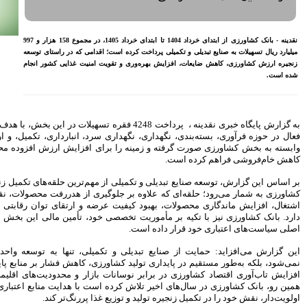
بازنشسته تامین اجتماعی
مصوبه سازمان بورس در بلند
مدت به نفع بازار سهام و
نقدینه - بانک کشاورزی از ابتدای خرداد 1404 تا ابتدای خرداد 1405، در مجموع 158 هزار و 997
صندوق‌های با درآمد ثابت است
قدامی که در راستای توسعه
بازدید مدیرعامل بیمه کوثر از
امنیت غذایی کشور انجام
کارگزاری بیمه نماد غدیر
اعلام آمادگی بورس انرژی برای
انتشار گواهی سپرده بر روی
فرآورده‌های پالایشگاهی ‌
 خبری نقدینه ، پرداخت 4248 فقره تسهیلات در این بخش، با هدف حمایت از واحدهای
رشد ۱۶ درصدی مبلغ فروش
ماهانه ۲۷۶ شرکت تولیدی پذیرفته
د، انبارداری، تکمیل، و ارتقای فناوری صنایع
شده در بورس تهران
ای افزایش ارزش افزوده محصولات کشاورزی و
افزایش سقف سرمایه‌گذاری
صندوق‌های با درآمد ثابت از
خواسته‌های همیشگی فعالان بازار
هم‌ترین حلقه‌های تکمیل زنجیره تولید در بخش
بود
یری از هدررفت محصولات، نقش مؤثری در ایجاد
ه و ارتقای توان رقابتی تولیدکنندگان داخلی
آخرین خبرها
خود، تأمین مالی این بخش را یکی از محورهای
راهکارهای اتصال بازار بیمه با
بازار سرمایه بررسی می شود
میلی، تنها به توسعه واحدهای تولیدی محدود
روایتی تازه از زندگی پدر مینیاتور
، کاهش فشار بر منابع پایه، بهبود بهره‌وری و
ایران با حمایت بانک پاسارگاد+
ازار و محدودیت‌های اقلیمی اثرگذار است. از
گزارش تصویری
است با هدایت منابع اعتباری به سمت طرح‌های
پیروزی ترامپ، بورس ایران را
ا پررنگ‌تر کند.
سرخ پوش کرد