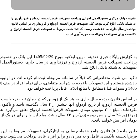
بازنشسته تامین اجتماعی
مصوبه سازمان بورس در بلند
مدت به نفع بازار سهام و
ه ازدواج و فرزندآوری را
صندوق‌های با درآمد ثابت است
 فرزندآوری بر اساس قانون
بازدید مدیرعامل بیمه کوثر از
 350 همت مربوط به تسهیلات قرض الحسنه ازدواج و
کارگزاری بیمه نماد غدیر
اعلام آمادگی بورس انرژی برای
انتشار گواهی سپرده بر روی
فرآورده‌های پالایشگاهی ‌
، پیرو ابلاغیه مورخ 29‏‏‏‏‏‏‏/02‏‏‏‏‏‏‏/1405 این بانک در خصوص تعیین سهمیه برای
رشد ۱۶ درصدی مبلغ فروش
ماهانه ۲۷۶ شرکت تولیدی پذیرفته
 سال جاری، دستورالعمل اجرایی پرداخت این
شده در بورس تهران
افزایش سقف سرمایه‌گذاری
ثبت‌نام کرده اند، در اولویت پرداخت تسهیلات
صندوق‌های با درآمد ثابت از
خواسته‌های همیشگی فعالان بازار
 برای تمام افراد در صف (ثبت‌نام شده در سال
بود
آخرین خبرها
که در زمان ثبت درخواست در سامانه تسهیلات
الحسنه ازدواج از تاریخ ازدواج آنها بیشتر از ۴ سال نگذشته باشد و تاکنون وام ازدواج دریافت
راهکارهای اتصال بازار بیمه با
ت قرض‌الحسنه ازدواج تعلق می‌گیرد. همچنین اگر سن زوج
بازار سرمایه بررسی می شود
(مرد) زیر ۲۵ سال و سن زوجه (زن) زیر ۲۳ سال باشد، مبلغ این وام برای هر یک از آن‌ها به ۳۵۰ میلیون
روایتی تازه از زندگی پدر مینیاتور
ایران با حمایت بانک پاسارگاد+
گزارش تصویری
ثارگران، تسهیلات مربوط به این افراد از محل منابع
پیروزی ترامپ، بورس ایران را
عادی پرداخت می‌شود. بدین ترتیب به هر یک از
سرخ پوش کرد