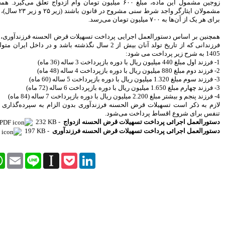
غ ۶۰۰ میلیون تومان وام ازدواج تعلق می‌گیرد. همچنین در صورتی که
مشمولان ایثارگر واجد شرط سنی مشروح در قانون باشند (زیر ۲۵ و زیر ۲۳ سال)، سقف این تسهیلات
بیمه رازی اولین شرکت ایرانی با
رتبه اعتباری بین المللی
سهامداران، صورت های مالی
قرض الحسنه فرزندآوری، این تسهیلات به پدر
موسسه کوثر را تصویب کردند
ولد آنان بیش از 2 سال نگذشته باشد و در داخل ایران متولد شده اند، در سال
پیش بینی رشد 29 درصدی
درآمدهای مالیاتی در سال 95
هنرمندان، نویسندگان و روزنامه
نگاران بیمه تکمیلی می شوند
تغییر رییس بورس به مذاق
سهامداران خوش آمد
ون الزام به سپرده‌گذاری و با شش ماه دوره
سکان بورس راچه کسی تحویل
گرفت
واج
232 KB -
سود خالص 11.633 میلیارد ریالی
زندآوری
197 KB -
بانک پاسارگاد در سال 94
اقتصاد مقاومتی تنها راه درمان
اقتصاد ایران است
Facebook
Twitter
WhatsApp
Email
Line
Instapaper
Pock
شاخص ها هفته را سبز پوش آغاز
کردند
بیمه کوثر و موسسه اعتباری کوثر
به مشتریان یکدیگر خدمات می
دهند
بانک شهر هیچ گونه وابستگی به
شهرداری تهران ندارد