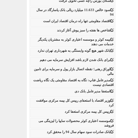
سکان بورس راچه کسی تحویل گرفت
سود خالص 11.633 میلیارد ریالی بانک پاسارگاد در سال
94
اقتصاد مقاومتی تنها راه درمان اقتصاد ایران است
شاخص ها هفته را سبز پوش آغاز کردند
بیمه کوثر و موسسه اعتباری کوثر به مشتریان یکدیگر
خدمات می دهند
بانک شهر هیچ گونه وابستگی به شهرداری تهران ندارد
برای بانک شدن لازم باشد افزایش سرمایه می دهیم
اوراق رهنی؛ نقطه اتصال بازار پول و سرمایه برای تامین
مالی
مدیرعامل فناپ: نگاه به اقتصاد مقاومتی یک نگاه ریاضت
اقتصادی نیست
استعفا مدیرعامل بانک دی
وزیر اقتصاد با استعفای رییس کل بیمه مرکزی موافقت
کرد
رییس کل بیمه مرکزی استعفا کرد
موسسه اعتباری کوثر محصولات سایپا را لیزینگی می
فروشد
بانک صادرات سود سهام سال 94 را محقق کرد