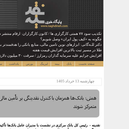
تکذیب سود ۷۷ همتی کارگزاری ها / کانون کارگزاران: ارقام منتشر شده مبنای مستند ندارد
چگونه به «کیف پول ایران» وصل شویم؟
دکتر للـه‌گانی: ابزارهای نوین تامین مالی، منابع بانکی را هدفمندتر
طلا در مسیر ثبت بالاترین افزایش قیمت هفته
افزایش جرایم علیه سرمایه گذاران رمزارز / سرقت ۳۰ میلیون دلاری در نیمه نخست ۲۰۲۶
صفحه نخست
بانک
بیمه
لیزینگ
بورس
یادداشت
سا
چهارشنبه 13 خرداد 1405
همتی: بانک‌ها همزمان با کنترل نقدینگی بر تأمین مالی
متمرکز شوند
نقدینه - رئیس کل بانک مرکزی در نشست با مدیران عامل بانک‌ها تأکی