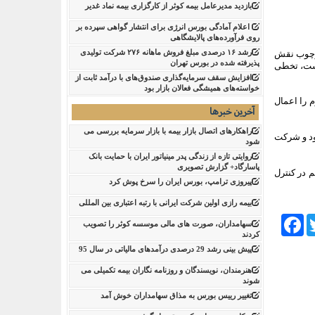
بازدید مدیرعامل بیمه کوثر از کارگزاری بیمه نماد غدیر
اعلام آمادگی بورس انرژی برای انتشار گواهی سپرده بر
روی فرآورده‌های پالایشگاهی ‌
رشد ۱۶ درصدی مبلغ فروش ماهانه ۲۷۶ شرکت تولیدی
ارچوب نقش
پذیرفته شده در بورس تهران
داشت، تخطی
افزایش سقف سرمایه‌گذاری صندوق‌های با درآمد ثابت از
خواسته‌های همیشگی فعالان بازار بود
 را اعمال
آخرین خبرها
راهکارهای اتصال بازار بیمه با بازار سرمایه بررسی می
ود و شرکت
شود
روایتی تازه از زندگی پدر مینیاتور ایران با حمایت بانک
پاسارگاد+ گزارش تصویری
 در کنترل
پیروزی ترامپ، بورس ایران را سرخ پوش کرد
بیمه رازی اولین شرکت ایرانی با رتبه اعتباری بین المللی
Facebook
Tw
سهامداران، صورت های مالی موسسه کوثر را تصویب
کردند
پیش بینی رشد 29 درصدی درآمدهای مالیاتی در سال 95
هنرمندان، نویسندگان و روزنامه نگاران بیمه تکمیلی می
شوند
تغییر رییس بورس به مذاق سهامداران خوش آمد