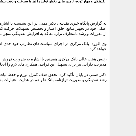
نقدینگی و مهار تورم، تأمین مالی بخش تولید را نیز با سرعت و دقت بیشت
به گزارش پایگاه خبری نقدینه ،
دکتر همتی در این نشست با اشاره
اصلی خود در تجهیز منابع، خلق اعتبار و تخصیص تسهیلات حرکت کنند
از مقررات و رشد نامتعارف ترازنامه که به افزایش نقدینگی منجر م
وی افزود: بانک مرکزی در اجرای سیاست‌های نظارتی خود جدی است
خواهد کرد.
رئیس هیئت عالی بانک مرکزی همچنین با اشاره به ضرورت فروش امو
مدیریت دارایی نیز برای تسهیل این فرآیند، همکاری‌های لازم را انجا
دکتر همتی در پایان تأکید کرد: تحقق هدف کنترل تورم و حفظ ثبات
رشد نقدینگی و مدیریت ترازنامه بانک‌ها و هم در هدایت اعتبارات به
<###dynamic-0###>