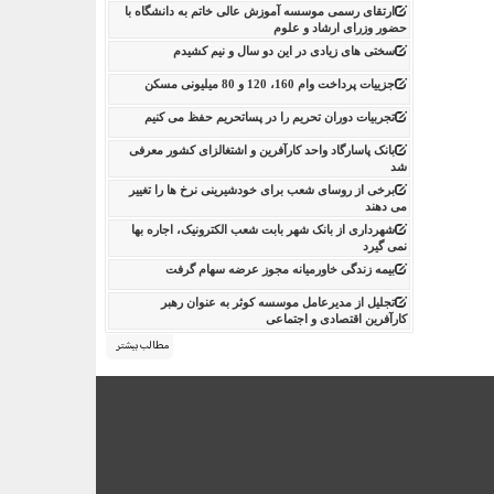
ارتقای رسمی موسسه آموزش عالی خاتم به دانشگاه با
حضور وزرای ارشاد و علوم
سختی های زیادی در این دو سال و نیم کشیدم
جزییات پرداخت وام 160، 120 و 80 میلیونی مسکن
تجربیات دوران تحریم را در پساتحریم حفظ می کنیم
بانک پاسارگاد واحد کارآفرین و اشتغالزای کشور معرفی
شد
برخی از روسای شعب برای خودشیرینی نرخ ها را تغییر
می دهند
شهرداری از بانک شهر بابت شعب الکترونیک، اجاره بها
نمی گیرد
بیمه زندگی خاورمیانه مجوز عرضه سهام گرفت
تجلیل از مدیرعامل موسسه کوثر به عنوان رهبر
کارآفرین اقتصادی و اجتماعی
مطالب بیشتر