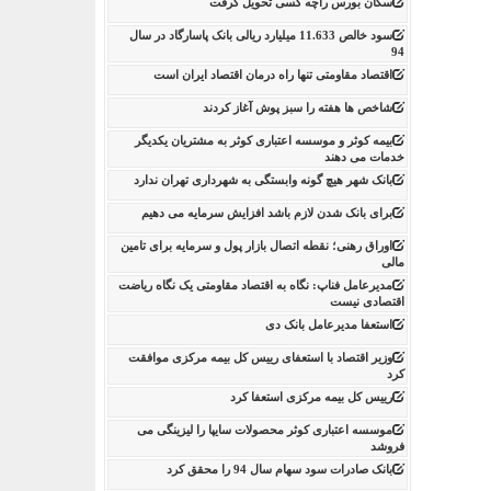
سکان بورس راچه کسی تحویل گرفت
سود خالص 11.633 میلیارد ریالی بانک پاسارگاد در سال
94
اقتصاد مقاومتی تنها راه درمان اقتصاد ایران است
شاخص ها هفته را سبز پوش آغاز کردند
بیمه کوثر و موسسه اعتباری کوثر به مشتریان یکدیگر
خدمات می دهند
بانک شهر هیچ گونه وابستگی به شهرداری تهران ندارد
برای بانک شدن لازم باشد افزایش سرمایه می دهیم
اوراق رهنی؛ نقطه اتصال بازار پول و سرمایه برای تامین
مالی
مدیرعامل فناپ: نگاه به اقتصاد مقاومتی یک نگاه ریاضت
اقتصادی نیست
استعفا مدیرعامل بانک دی
وزیر اقتصاد با استعفای رییس کل بیمه مرکزی موافقت
کرد
رییس کل بیمه مرکزی استعفا کرد
موسسه اعتباری کوثر محصولات سایپا را لیزینگی می
فروشد
بانک صادرات سود سهام سال 94 را محقق کرد