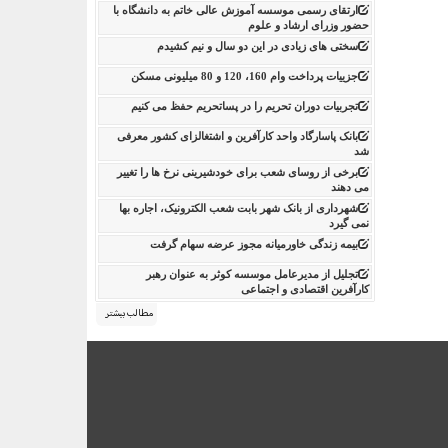
ارتقای رسمی موسسه آموزش عالی خاتم به دانشگاه با
حضور وزرای ارشاد و علوم
سختی های زیادی در این دو سال و نیم کشیدم
جزییات پرداخت وام 160، 120 و 80 میلیونی مسکن
تجربیات دوران تحریم را در پساتحریم حفظ می کنیم
بانک پاسارگاد واحد کارآفرین و اشتغالزای کشور معرفی
شد
برخی از روسای شعب برای خودشیرینی نرخ ها را تغییر
می دهند
شهرداری از بانک شهر بابت شعب الکترونیک، اجاره بها
نمی گیرد
بیمه زندگی خاورمیانه مجوز عرضه سهام گرفت
تجلیل از مدیرعامل موسسه کوثر به عنوان رهبر
کارآفرین اقتصادی و اجتماعی
مطالب بیشتر