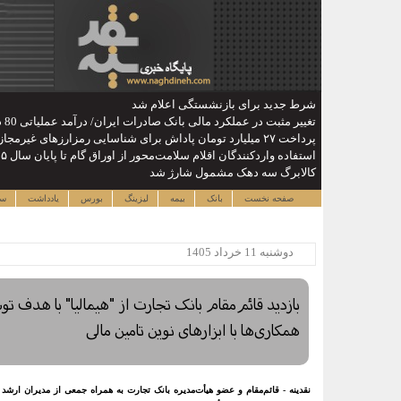
شرط جدید برای بازنشستگی اعلام شد
تغییر مثبت در عملکرد مالی بانک صادرات ایران/ درآمد عملیاتی 80 درصد رشد کرد
پرداخت ۲۷ میلیارد تومان پاداش برای شناسایی رمزارزهای غیرمجاز / کاهش سهم ایران از ماینینگ جهانی
استفاده واردکنندگان اقلام سلامت‌محور از اوراق گام تا پایان سال ۱۴۰۵ تمدید شد
کالابرگ سه دهک مشمول شارژ شد
صفحه نخست
بانک
بیمه
لیزینگ
بورس
یادداشت
سا
دوشنبه 11 خرداد 1405
بازدید قائم‌مقام بانک تجارت از "هیمالیا" با هدف تو
همکاری‌ها با ابزارهای نوین تامین مالی
نقدینه - قائم‌مقام و عضو هیأت‌مدیره بانک تجارت به همراه جمعی از مدیران ارشد 