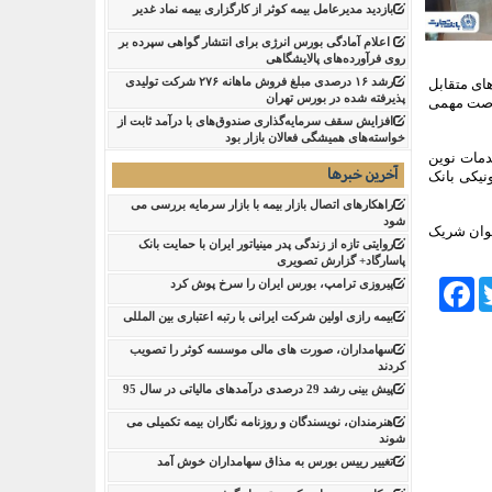
بازدید مدیرعامل بیمه کوثر از کارگزاری بیمه نماد غدیر
اعلام آمادگی بورس انرژی برای انتشار گواهی سپرده بر
روی فرآورده‌های پالایشگاهی ‌
رشد ۱۶ درصدی مبلغ فروش ماهانه ۲۷۶ شرکت تولیدی
ای متقابل
پذیرفته شده در بورس تهران
فرصت مهمی
افزایش سقف سرمایه‌گذاری صندوق‌های با درآمد ثابت از
خواسته‌های همیشگی فعالان بازار بود
خدمات نوین
آخرین خبرها
نیکی بانک
راهکارهای اتصال بازار بیمه با بازار سرمایه بررسی می
شود
نوان شریک
روایتی تازه از زندگی پدر مینیاتور ایران با حمایت بانک
پاسارگاد+ گزارش تصویری
Facebook
Tw
پیروزی ترامپ، بورس ایران را سرخ پوش کرد
بیمه رازی اولین شرکت ایرانی با رتبه اعتباری بین المللی
سهامداران، صورت های مالی موسسه کوثر را تصویب
کردند
پیش بینی رشد 29 درصدی درآمدهای مالیاتی در سال 95
هنرمندان، نویسندگان و روزنامه نگاران بیمه تکمیلی می
شوند
تغییر رییس بورس به مذاق سهامداران خوش آمد