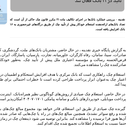
معیشتی کارکنان بانک‌ها
اختصاص وام به 40 هزار
بازنشسته تامین اجتماعی
ها در اجرای تکالیف ماده ۲۱ مکرر قانون چک حاکی از آن است که
مصوبه سازمان بورس در بلند
تعداد بانک‌های ارائه‌دهنده استعلام خودکار پیش از تأیید چک از طریق درگاه‌های غیرحضوری به ۱۶
مدت به نفع بازار سهام و
صندوق‌های با درآمد ثابت است
بازدید مدیرعامل بیمه کوثر از
کارگزاری بیمه نماد غدیر
اعلام آمادگی بورس انرژی برای
بانک‌های ملت، گردشگری، کشاورزی، کارآفرین،
انتشار گواهی سپرده بر روی
پارسیان، پاسارگاد، ایران ونزوئلا، ایران زمین،
فرآورده‌های پالایشگاهی ‌
أیید چک، به‌طور خودکار اطلاعات تجمیعی
رشد ۱۶ درصدی مبلغ فروش
ماهانه ۲۷۶ شرکت تولیدی پذیرفته
شده در بورس تهران
یش استحکام و اطمینان در معاملات و نیز حفظ
افزایش سقف سرمایه‌گذاری
تا خطرات احتمالی برای طرفین معامله کاهش
صندوق‌های با درآمد ثابت از
خواسته‌های همیشگی فعالان بازار
بود
ظیر همراه‌بانک، اینترنت بانک، اپلیکیشن‌های
آخرین خبرها
بود مجموع مبالغ چک‌های برگشتی (رفع سواثر
راهکارهای اتصال بازار بیمه با
 یا چک‌هایی که صادر شده‌اند اما موعد تسویه
بازار سرمایه بررسی می شود
می شود ذینفعان چک در زمان انجام معاملات خود
روایتی تازه از زندگی پدر مینیاتور
ند.
ایران با حمایت بانک پاسارگاد+
گزارش تصویری