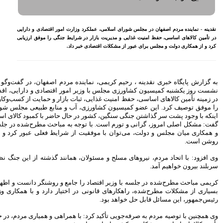
بازنشسته تامین اجتماعی
مصوبه سازمان بورس در بلند
مدت به نفع بازار سهام و
ت امور اقتصادی و دارایی
صندوق‌های با درآمد ثابت است
یط جنگی را موفق ارزیابی
بازدید مدیرعامل بیمه کوثر از
د.
کارگزاری بیمه نماد غدیر
اعلام آمادگی بورس انرژی برای
انتشار گواهی سپرده بر روی
فرآورده‌های پالایشگاهی ‌
 مردم اصفهان، در گفت‌وگو با
شادا
با اشاره به
ر اقتصادی و دارایی، اقدامات این وزارتخانه
رشد ۱۶ درصدی مبلغ فروش
ماهانه ۲۷۶ شرکت تولیدی پذیرفته
 بازار و حمایت از کسب‌وکارها در شرایط جنگی
شده در بورس تهران
و منابع طبیعی مجلس شورای اسلامی با بیان
حال حاضر با کمبود کالای اساسی مواجه نیست،
افزایش سقف سرمایه‌گذاری
به مباحث مطرح‌شده در جلسه و تأکید بر وحدت
صندوق‌های با درآمد ثابت از
خواسته‌های همیشگی فعالان بازار
شرایط فعلی عبور کرد و چشم‌انداز آینده نیز
بود
آخرین خبرها
مانند گذشته از این جنگ نظامی و اقتصادی نیز
راهکارهای اتصال بازار بیمه با
بازار سرمایه بررسی می شود
امع و روشنگر دانست و اظهار کرد: مجلس برای
روایتی تازه از زندگی پدر مینیاتور
تیار دارد و با همکاری وزیر اقتصاد، دولت و
ایران با حمایت بانک پاسارگاد+
گزارش تصویری
همراهی و همیاری مردم، در حوزه امنیت غذایی و
پیروزی ترامپ، بورس ایران را
سرخ پوش کرد